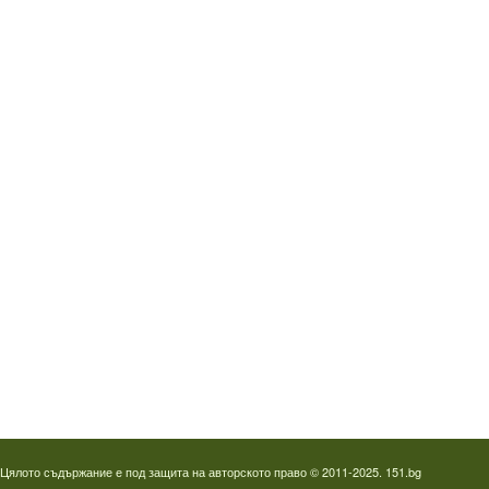
Водопроводчик Дружба
Водопроводчик Люлин
Водопроводчик Обеля
Водопроводчик Младост
Водопроводчик Надежда
Водопроводчик в Овча купел
Водопроводчик Слатина
Водопроводчик Студентски град
Термография на фотоволтаици
Отпушване на канали в Пловдив
Цялото съдържание е под защита на авторското право © 2011-2025. 151.bg