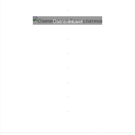
Лечебни
масажи
Монтаж
Озеленяване
на
мебели
Професионално
почистване
Спешни
ремонти
Сезонни
услуги
Строителни
ремонти
Уеб
разработка,
Транспортни
маркетинг и
услуги и
дизайн