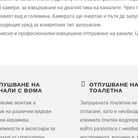
 камери, за извършване на диагностика на каналите. Чрез 
овият вид и големина. Камерата ще очертае и пътя до запу
ходящия уред за конкретния тип запушване.
омисно и професионално извършено отпушване на канали. Ц
ПУШВАНЕ НА
ОТПУШВАНЕ Н
НАЛИ С ВОМА
ТОАЛЕТНА
яваме монтаж и
Запушената тоалетна не
ж на различни видове
отлагане, като е необхо
на керамика,
извикате опитен водопро
ежности и аксесоари за
който разполага с необх
кухня от спирателни
инструменти, машини и,