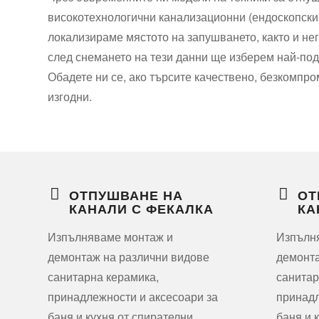
високотехнологични канализационни (ендоскопски)
локализираме мястото на запушването, както и нег
след снемането на тези данни ще изберем най-под
Обадете ни се, ако търсите качествено, безкомпр
изгодни.
ОТПУШВАНЕ НА
ОТ
КАНАЛИ С ФЕКАЛКА
КА
Изпълняваме монтаж и
Изпълн
демонтаж на различни видове
демонта
санитарна керамика,
санитар
принадлежности и аксесоари за
принадл
баня и кухня от спирателни
баня и 