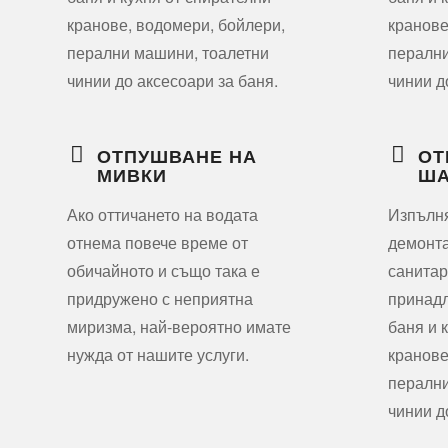
кранове, водомери, бойлери,
кранове
перални машини, тоалетни
перални
чинии до аксесоари за баня.
чинии д
ОТПУШВАНЕ НА
ОТ
МИВКИ
ША
Ако оттичането на водата
Изпълн
отнема повече време от
демонта
обичайното и също така е
санитар
придружено с неприятна
принадл
миризма, най-вероятно имате
баня и 
нужда от нашите услуги.
кранове
перални
чинии д