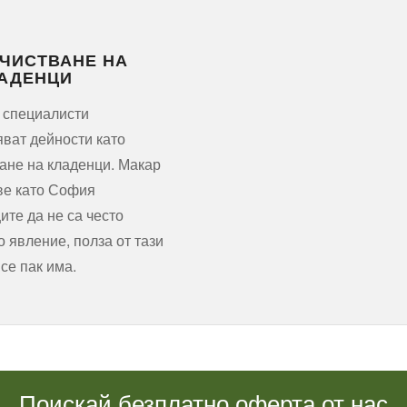
ЧИСТВАНЕ НА
АДЕНЦИ
 специалисти
ват дейности като
ане на кладенци. Макар
ве като София
ите да не са често
 явление, полза от тази
все пак има.
Поискай безплатно оферта от нас