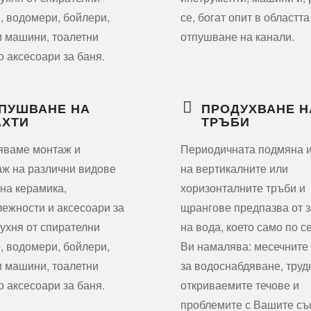
, водомери, бойлери,
се, богат опит в областта
 машини, тоалетни
отпушване на канали.
о аксесоари за баня.
ПУШВАНЕ НА
ПРОДУХВАНЕ Н
ХТИ
ТРЪБИ
яваме монтаж и
Периодичната подмяна 
ж на различни видове
на вертикалните или
на керамика,
хоризонталните тръби и
ежности и аксесоари за
щрангове предпазва от з
кухня от спирателни
на вода, което само по с
, водомери, бойлери,
Ви намалява: месечните
 машини, тоалетни
за водоснабдяване, труд
о аксесоари за баня.
откриваемите течове и
проблемите с Вашите съ