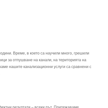
одини. Време, в което са научили много, грешили
ници за отпушване на канали, на територията на
яваме нашите канализационни услуги са сравнени с
.
фектни резултати – всеки път. Притежаваме