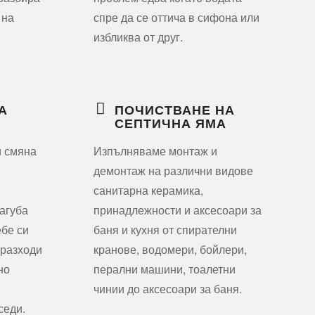
 на
спре да се оттича в сифона или
избликва от друг.
А
ПОЧИСТВАНЕ НА
СЕПТИЧНА ЯМА
и смяна
Изпълняваме монтаж и
демонтаж на различни видове
санитарна керамика,
агуба
принадлежности и аксесоари за
ебе си
баня и кухня от спирателни
 разходи
кранове, водомери, бойлери,
но
перални машини, тоалетни
чинии до аксесоари за баня.
седи.