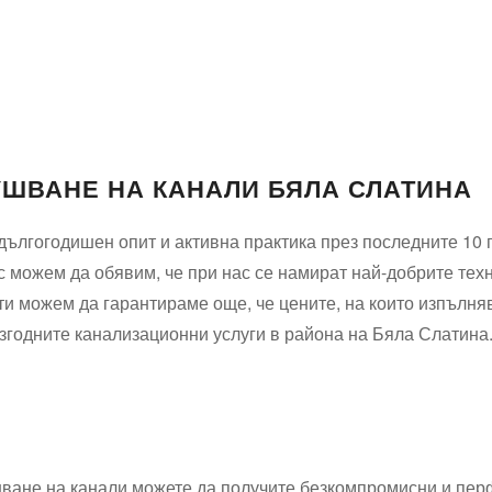
УШВАНЕ НА КАНАЛИ БЯЛА СЛАТИНА
дългогодишен опит и активна практика през последните 10 г
нес можем да обявим, че при нас се намират най-добрите тех
ти можем да гарантираме още, че цените, на които изпълн
-изгодните канализационни услуги в района на Бяла Слатина
шване на канали можете да получите безкомпромисни и пер