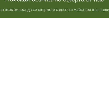
на възможност да се свържете с десетки майстори във ваши
Водопроводчик Дружба
Водопроводчик Люлин
Водопроводчик Обеля
Водопроводчик Младост
Водопроводчик Надежда
Водопроводчик в Овча купел
Водопроводчик Слатина
Водопроводчик Студентски гр