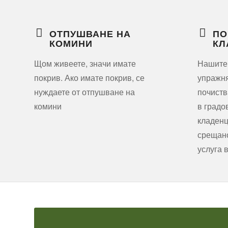
ОТПУШВАНЕ НА
ПО
КОМИНИ
КЛ
Щом живеете, значи имате
Нашите
покрив. Ако имате покрив, се
упражня
нуждаете от отпушване на
почиств
комини
в градо
кладенц
срещано
услуга 