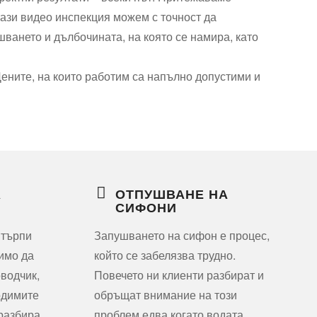
тази видео инспекция можем с точност да
шването и дълбочината, на която се намира, като
ените, на които работим са напълно допустими и
А
ОТПУШВАНЕ НА
СИФОНИ
 търпи
Запушването на сифон е процес,
димо да
който се забелязва трудно.
водчик,
Повечето ни клиенти разбират и
одимите
обръщат внимание на този
 разбира
проблем едва когато водата