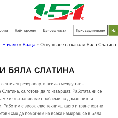
гории
Най-търсено
Ценова листа
Присъединяване
Изп
Начало
»
Враца
»
Отпушване на канали Бяла Слатина
И БЯЛА СЛАТИНА
 септичен резервоар, и всичко между тях –
 Слатина, са готови да го извършат. Работата ни се
раме и отстраняваме проблеми по домашните и
 Работим с висок клас техника, както и транспортни
Готови сме да помогнем на всеки намиращ се в Бяла