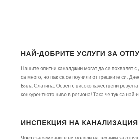
НАЙ-ДОБРИТЕ УСЛУГИ ЗА ОТП
Нашите опитни каналджии могат да се похвалят с 
са много, но пак са се поучили от грешките си. Д
Бяла Слатина. Освен с високо качествени резулта
конкурентното ниво в региона! Така че тук са най
ИНСПЕКЦИЯ НА КАНАЛИЗАЦИЯ
Чрез съвременните ни модели на техники за отпу