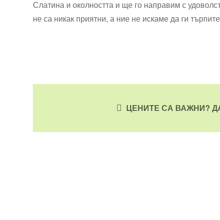
Слатина и околността и ще го направим с удоволс
не са никак приятни, а ние не искаме да ги търпит
ЦЕНИТЕ СА ВАЖНИ? Д