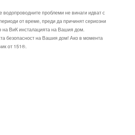
че водопроводните проблеми не винаги идват с
периоди от време, преди да причинят сериозни
о на ВиК инсталацията на Вашия дом.
ата безопасност на Вашия дом! Ако в момента
ик от 151®.