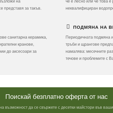
 възложи на
че е лесно или че това е
е представя за такъв.
неквалифициран водопров
ПОДМЯНА НА В
ове санитарна керамика,
Периодичната подмяна и
пирателни кранове,
тръби и щрангове предпаз
ии до аксесоари за
намалява: месечните раз
течове и проблемите с В
Поискай безплатно оферта от нас
на възможност да се свържете с десетки майстори във ваши