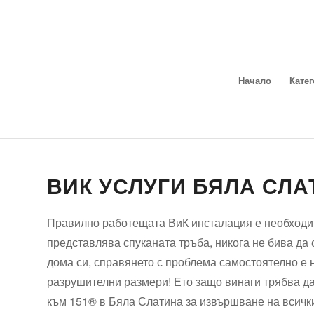
Начало
Кате
ВИК УСЛУГИ БЯЛА СЛА
Правилно работещата ВиК инсталация е необходим
представлява спуканата тръба, никога не бива да
дома си, справянето с проблема самостоятелно е 
разрушителни размери! Ето защо винаги трябва д
към 151® в Бяла Слатина за извършване на всичк