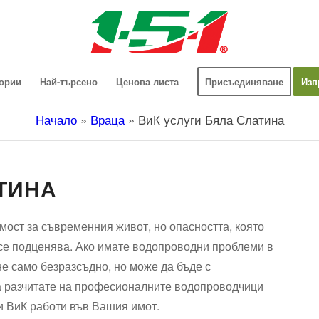
гории
Най-търсено
Ценова листа
Присъединяване
Изп
Начало
»
Враца
»
ВиК услуги Бяла Слатина
ТИНА
ост за съвременния живот, но опасността, която
 се подценява. Ако имате водопроводни проблеми в
не само безразсъдно, но може да бъде с
а разчитате на професионалните водопроводчици
и ВиК работи във Вашия имот.