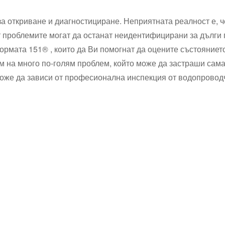
а откриване и диагностициране. Неприятната реалност е, 
 проблемите могат да останат неидентифицирани за дълги 
ормата 151® , които да Ви помогнат да оцените състояниет
м на много по-голям проблем, който може да застраши сам
оже да зависи от професионална инспекция от водопроводч