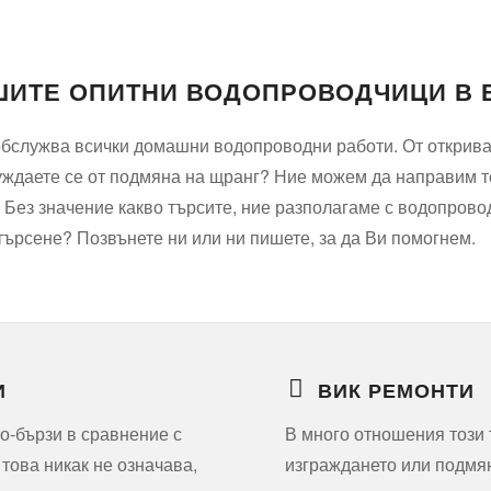
ШИТЕ ОПИТНИ ВОДОПРОВОДЧИЦИ В 
бслужва всички домашни водопроводни работи. От откриван
уждаете се от подмяна на щранг? Ние можем да направим т
 Без значение какво търсите, ние разполагаме с водопрово
търсене? Позвънете ни или ни пишете, за да Ви помогнем.
И
ВИК РЕМОНТИ
по-бързи в сравнение с
В много отношения този т
това никак не означава,
изграждането или подмян