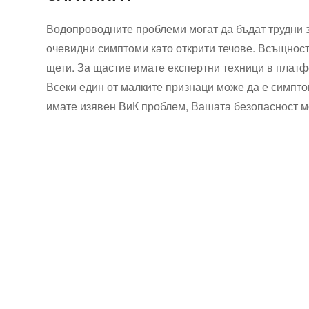
Водопроводните проблеми могат да бъдат трудни з
очевидни симптоми като открити течове. Всъщност
щети. За щастие имате експертни техници в платф
Всеки един от малките признаци може да е симпто
имате изявен ВиК проблем, Вашата безопасност м