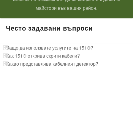
майстори във вашия район.
Често задавани въпроси
Защо да използвате услугите на 151®?
Как 151® открива скрити кабели?
Какво представлява кабелният детектор?
Технически надзор на ремонт
Видеодиагностика на канали
Монтаж на душ панел