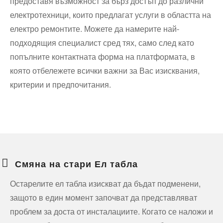
предоставя възможност за бърз достъп до различни
електротехници, които предлагат услуги в областта на
електро ремонтите. Можете да намерите най-
подходящия специалист сред тях, само след като
попълните контактната форма на платформата, в
която отбележете всички важни за Вас изисквания,
критерии и предпочитания.
Смяна на стари Ел табла
Остарелите ел табла изискват да бъдат подменени,
защото в един момент започват да представляват
проблем за доста от инсталациите. Когато се наложи и