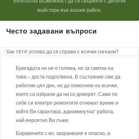
Безплатна възможност да се свържете с десетки
майстори във вашия район.
Често задавани въпроси
Как 151® успява да се справи с всички сигнали?
Бригадата ни не е голяма, но за сметка на
това – доста подготвена. В състояние сме да
работим цял ден, но да помогнем на всички,
които са избрали да ни се доверят. Сами по
себе си електро ремонтите отнемат време и
който Ви гарантира „едноминутна“ работа,
най-вероятно Ви лъже.
Боравенето с ел. захранване е опасно, а