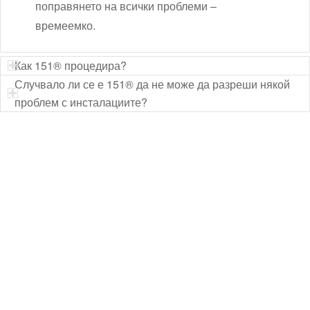
поправянето на всички проблеми –
времеемко.
Как 151® процедира?
Случвало ли се е 151® да не може да разреши някой
проблем с инсталациите?
Технически надзор на ремонт
Видеодиагностика на канали
Монтаж на душ панел
Смяна на щрангове
Монтаж на тоалетна чиния