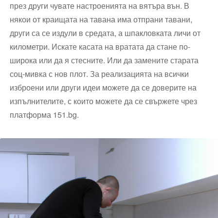
през други чувате настроенията на вятъра вън. В
някои от краищата на тавана има отпрани тавани,
други са се издули в средата, а шпакловката личи от
километри. Искате касата на вратата да стане по-
широка или да я стесните. Или да замените старата
соц-мивка с нов плот. За реализацията на всички
изброени или други идеи можете да се доверите на
изпълнителите, с които можете да се свържете чрез
платформа 151.bg.