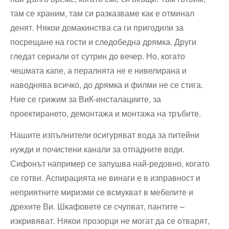
там се храним, там си разказваме как е отминал
денят. Някои домакинства са ги пригодили за
посрещане на гости и следобедна дрямка. Други
гледат сериали от сутрин до вечер. Но, когато
чешмата капе, а пералнята не е нивелирана и
наводнява всичко, до дрямка и филми не се стига.
Ние се грижим за ВиК-инсталациите, за
проектирането, демонтажа и монтажа на тръбите.
Нашите изпълнители осигуряват вода за питейни
нужди и почистени канали за отпадните води.
Сифонът например се запушва най-редовно, когато
се готви. Аспирацията не винаги е в изправност и
неприятните миризми се всмукват в мебелите и
дрехите Ви. Шкафовете се счупват, пантите –
изкривяват. Някои прозорци не могат да се отварят,