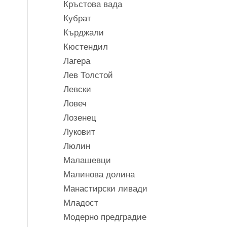
Кръстова вада
Кубрат
Кърджали
Кюстендил
Лагера
Лев Толстой
Левски
Ловеч
Лозенец
Луковит
Люлин
Малашевци
Малинова долина
Манастирски ливади
Младост
Модерно предградие