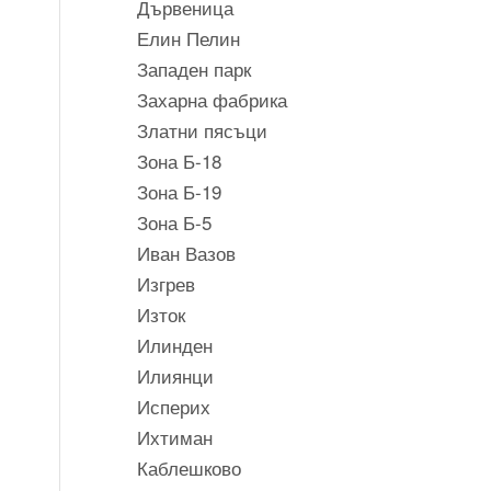
Дървеница
Елин Пелин
Западен парк
Захарна фабрика
Златни пясъци
Зона Б-18
Зона Б-19
Зона Б-5
Иван Вазов
Изгрев
Изток
Илинден
Илиянци
Исперих
Ихтиман
Каблешково