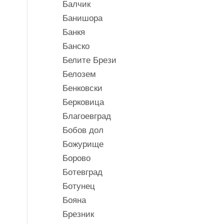
Балчик
Банишора
Банкя
Банско
Белите Брези
Белозем
Бенковски
Берковица
Благоевград
Бобов дол
Божурище
Борово
Ботевград
Ботунец
Бояна
Брезник