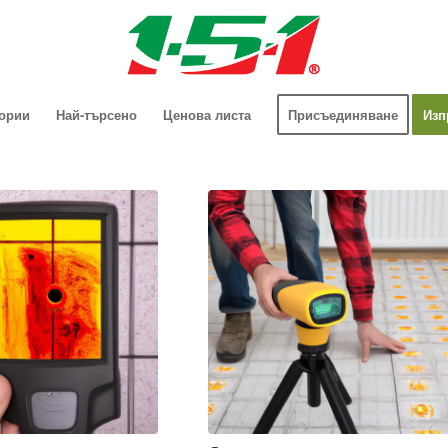
гории
Най-търсено
Ценова листа
Присъединяване
Изп