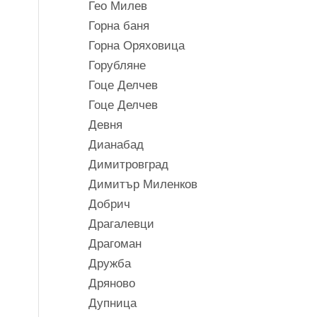
Гео Милев
Горна баня
Горна Оряховица
Горубляне
Гоце Делчев
Гоце Делчев
Девня
Дианабад
Димитровград
Димитър Миленков
Добрич
Драгалевци
Драгоман
Дружба
Дряново
Дупница