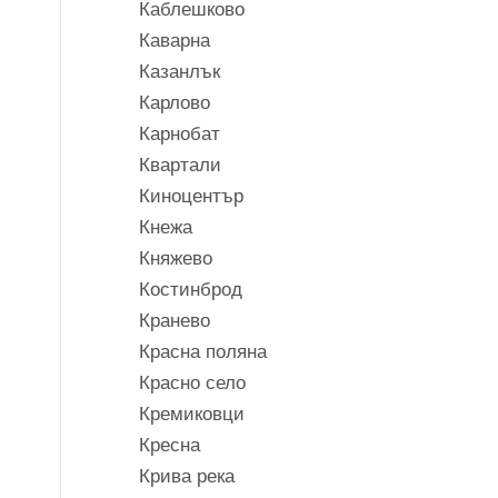
Каблешково
Каварна
Казанлък
Карлово
Карнобат
Квартали
Киноцентър
Кнежа
Княжево
Костинброд
Кранево
Красна поляна
Красно село
Кремиковци
Кресна
Крива река