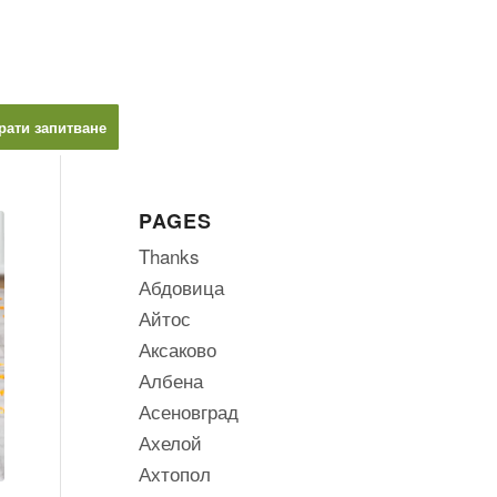
рати запитване
PAGES
Thanks
Абдовица
Айтос
Аксаково
Албена
Асеновград
Ахелой
Ахтопол