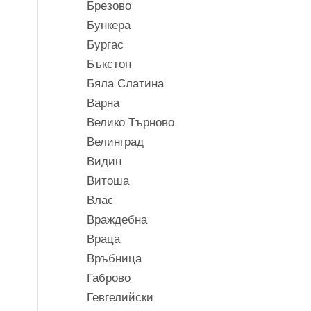
Брезово
Бункера
Бургас
Бъкстон
Бяла Слатина
Варна
Велико Търново
Велинград
Видин
Витоша
Влас
Враждебна
Враца
Връбница
Габрово
Гевгелийски