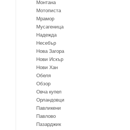
Монтана
Мотописта
Мрамор
Мусагеница
Надежда
Несебър
Нова Загора
Нови Искър
Нови Хан
Обеля
Обзор
Овча купел
Орландовци
Павликени
Павлово
Пазарджик