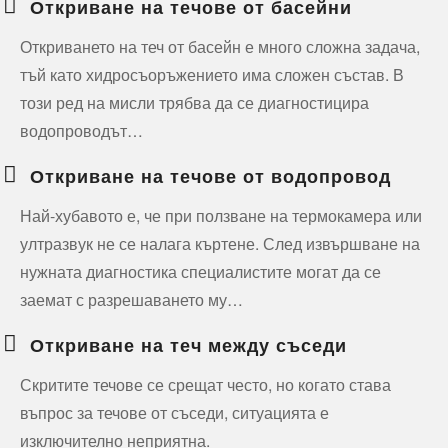
Откриване на течове от басейни
Откриването на теч от басейн е много сложна задача,
тъй като хидросъоръжението има сложен състав. В
този ред на мисли трябва да се диагностицира
водопроводът…
Откриване на течове от водопровод
Най-хубавото е, че при ползване на термокамера или
ултразвук не се налага къртене. След извършване на
нужната диагностика специалистите могат да се
заемат с разрешаването му…
Откриване на теч между съседи
Скритите течове се срещат често, но когато става
въпрос за течове от съседи, ситуацията е
изключително неприятна.