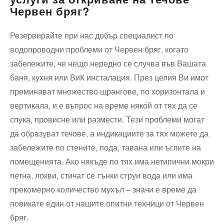
Червен бряг?
Резервирайте при нас добър специалист по
водопроводни проблеми от Червен бряг, когато
забележите, че нещо нередно се случва във Вашата
баня, кухня или ВиК инсталация. През целия Ви имот
преминават множество щрангове, по хоризонтала и
вертикала, и е въпрос на време някой от тях да се
спука, провисне или размести. Тези проблеми могат
да образуват течове, а индикациите за тях можете да
забележите по стените, пода, тавана или ъглите на
помещенията. Ако някъде по тях има нетипични мокри
петна, локви, стичат се тънки струи вода или има
прекомерно количество мухъл – значи е време да
повикате един от нашите опитни техници от Червен
бряг.