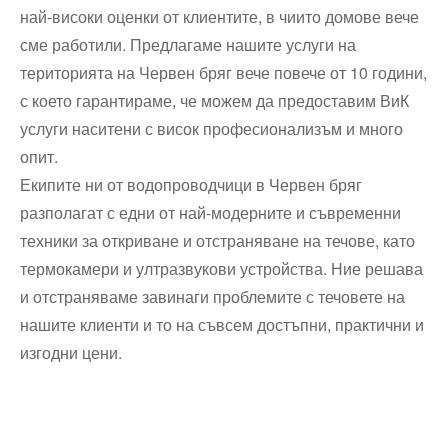
най-високи оценки от клиентите, в чиито домове вече
сме работили. Предлагаме нашите услуги на
територията на Червен бряг вече повече от 10 години,
с което гарантираме, че можем да предоставим ВиК
услуги наситени с висок професионализъм и много
опит.
Екипите ни от водопроводчици в Червен бряг
разполагат с едни от най-модерните и съвременни
техники за откриване и отстраняване на течове, като
термокамери и ултразвукови устройства. Ние решава
и отстраняваме завинаги проблемите с течовете на
нашите клиенти и то на съвсем достъпни, практични и
изгодни цени.