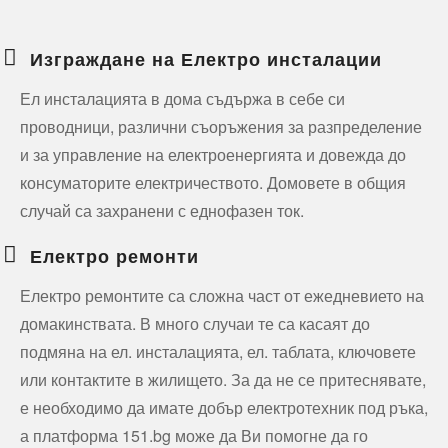
Изграждане на Електро инсталации
Ел инсталацията в дома съдържа в себе си
проводници, различни съоръжения за разпределение
и за управление на електроенергията и довежда до
консуматорите електричеството. Домовете в общия
случай са захранени с еднофазен ток.
Електро ремонти
Електро ремонтите са сложна част от ежедневието на
домакинствата. В много случаи те са касаят до
подмяна на ел. инсталацията, ел. таблата, ключовете
или контактите в жилището. За да не се притеснявате,
е необходимо да имате добър електротехник под ръка,
а платформа 151.bg може да Ви помогне да го