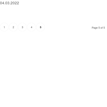
04.03.2022
1
2
3
4
5
Page 5 of 5
Технически надзор на ремонт
Видеодиагностика на канали
Монтаж на душ панел
Смяна на щрангове
Монтаж на тоалетна чиния
ВиК услуги Бургас