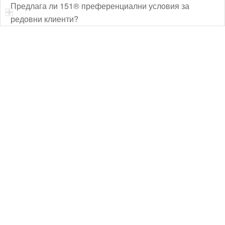
Предлага ли 151® преференциални условия за
редовни клиенти?
Технически надзор на ремонт
Видеодиагностика на канали
Монтаж на душ панел
Смяна на щрангове
Монтаж на тоалетна чиния
ВиК услуги Бургас
ВиК услуги Перник
ВиК услуги в Пловдив
ВиК услуги Стара Загора