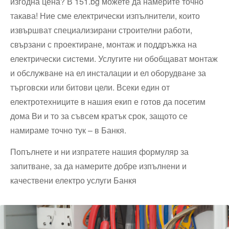
изгодна цена? В 151.bg можете да намерите точно
такава! Ние сме електрически изпълнители, които
извършват специализирани строителни работи,
свързани с проектиране, монтаж и поддръжка на
електрически системи. Услугите ни обобщават монтаж
и обслужване на ел инсталации и ел оборудване за
търговски или битови цели. Всеки един от
електротехниците в нашия екип е готов да посетим
дома Ви и то за съвсем кратък срок, защото се
намираме точно тук – в Банкя.
Попълнете и ни изпратете нашия формуляр за
запитване, за да намерите добре изпълнени и
качествени електро услуги Банкя