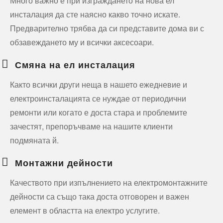
Много важно е при изграждането на нова ел
инсталация да сте наясно какво точно искате.
Предварително трябва да си представите дома ви с
обзавеждането му и всички аксесоари.
Смяна на ел инсталация
Както всички други неща в нашето ежедневие и
електроинсталацията се нуждае от периодични
ремонти или когато е доста стара и проблемите
зачестят, препоръчваме на нашите клиенти
подмяната й.
Монтажни дейности
Качеството при изпълнението на електромонтажните
дейности са също така доста отговорен и важен
елемент в областта на електро услугите.