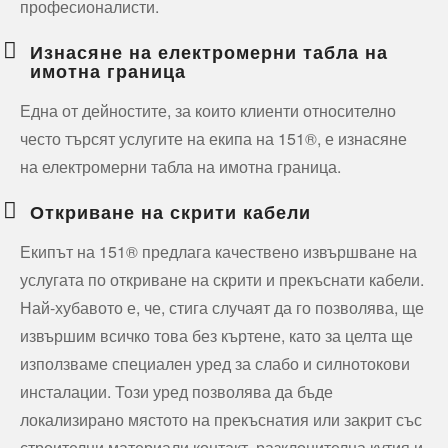
професионалисти.
Изнасяне на електромерни табла на
имотна граница
Една от дейностите, за които клиенти относително
често търсят услугите на екипа на 151®, е изнасяне
на електромерни табла на имотна граница.
Откриване на скрити кабели
Екипът на 151® предлага качествено извършване на
услугата по откриване на скрити и прекъснати кабели.
Най-хубавото е, че, стига случаят да го позволява, ще
извършим всичко това без къртене, като за целта ще
използваме специален уред за слабо и силнотокови
инсталации. Този уред позволява да бъде
локализирано мястото на прекъснатия или закрит със
строителни материали контакт, разклонителна кутия и