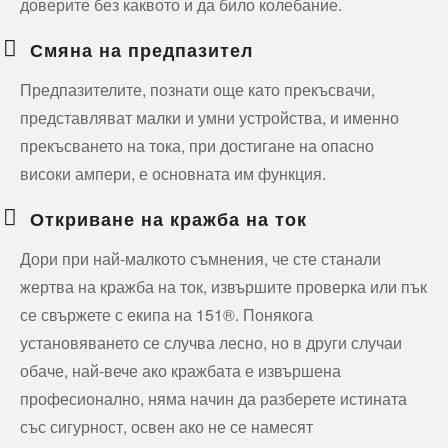
доверите без каквото и да било колебание.
Смяна на предпазител
Предпазителите, познати още като прекъсвачи,
представляват малки и умни устройства, и именно
прекъсването на тока, при достигане на опасно
високи ампери, е основната им функция.
Откриване на кражба на ток
Дори при най-малкото съмнения, че сте станали
жертва на кражба на ток, извършите проверка или пък
се свържете с екипа на 151®. Понякога
установяването се случва лесно, но в други случаи
обаче, най-вече ако кражбата е извършена
професионално, няма начин да разберете истината
със сигурност, освен ако не се намесят