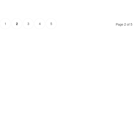
1
3
4
5
2
Page 2 of 5
Технически надзор на ремонт
Видеодиагностика на канали
Монтаж на душ панел
Смяна на щрангове
Монтаж на тоалетна чиния
ВиК услуги Бургас
ВиК услуги Перник