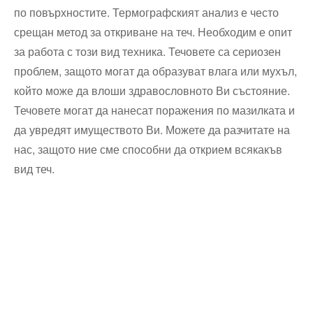
по повърхностите. Термографският анализ е често
срещан метод за откриване на теч. Необходим е опит
за работа с този вид техника. Течовете са сериозен
проблем, защото могат да образуват влага или мухъл,
който може да влоши здравословното Ви състояние.
Течовете могат да нанесат поражения по мазилката и
да увредят имуществото Ви. Можете да разчитате на
нас, защото ние сме способни да открием всякакъв
вид теч.