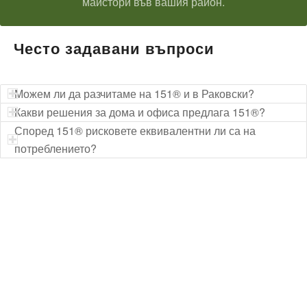
майстори във вашия район.
Често задавани въпроси
Можем ли да разчитаме на 151® и в Раковски?
Какви решения за дома и офиса предлага 151®?
Според 151® рисковете еквивалентни ли са на
потреблението?
Технически надзор на ремонт
Видеодиагностика на канали
Монтаж на душ панел