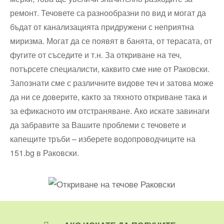
ремонт. Течовете са разнообразни по вид и могат да
бъдат от канализацията придружени с неприятна
миризма. Могат да се появят в банята, от терасата, от
фугите от съседите и т.н. За откриване на теч,
потърсете специалисти, каквито сме ние от Раковски.
Запознати сме с различните видове теч и затова може
да ни се доверите, както за тяхното откриване така и
за ефикасното им отстраняване. Ако искате завинаги
да забравите за Вашите проблеми с течовете и
капещите тръби – изберете водопроводчиците на
151.bg в Раковски.