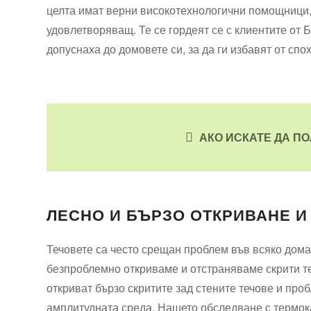
целта имат верни високотехнологични помощници, 
удовлетворяващ. Те се гордеят се с клиентите от 
допуснаха до домовете си, за да ги избавят от сп
АКО ИСКАТЕ ДА ПО
ЛЕСНО И БЪРЗО ОТКРИВАНЕ И
Течовете са често срещан проблем във всяко дома
безпроблемно откриваме и отстраняваме скрити те
откриват бързо скритите зад стените течове и про
амплитудната среда. Нашето обследване с термок