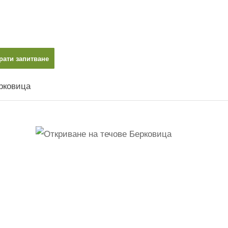
рати запитване
рковица