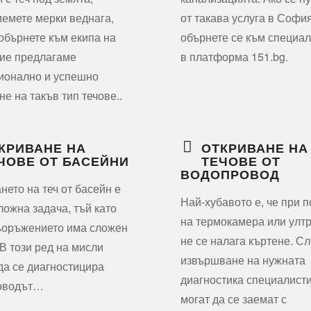
емете мерки веднага,
от такава услуга в София
 обърнете към екипа на
обърнете се към специа
ие предлагаме
в платформа 151.bg.
ионално и успешно
не на такъв тип течове..
КРИВАНЕ НА
ОТКРИВАНЕ НА
ЧОВЕ ОТ БАСЕЙНИ
ТЕЧОВЕ ОТ
ВОДОПРОВОД
нето на теч от басейн е
Най-хубавото е, че при 
ложна задача, тъй като
на термокамера или улт
ъоръжението има сложен
не се налага къртене. С
 В този ред на мисли
извършване на нужната
да се диагностицира
диагностика специалист
оводът…
могат да се заемат с