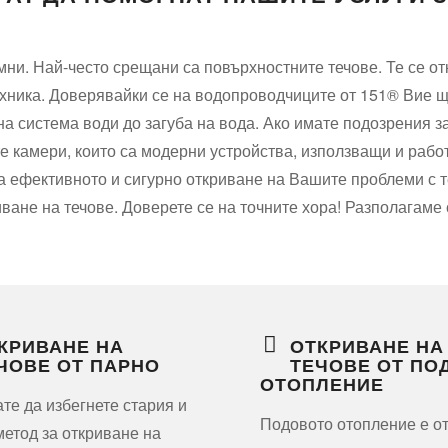
мни. Най-често срещани са повърхностните течове. Те се от
хника. Доверявайки се на водопроводчиците от 151® Вие щ
на система води до загуба на вода. Ако имате подозрения з
е камери, които са модерни устройства, използващи и раб
 ефективното и сигурно откриване на Вашите проблеми с те
ане на течове. Доверете се на точните хора! Разполагаме 
КРИВАНЕ НА
ОТКРИВАНЕ НА
ЧОВЕ ОТ ПАРНО
ТЕЧОВЕ ОТ ПО
ОТОПЛЕНИЕ
ате да избегнете стария и
Подовото отопление е о
метод за откриване на