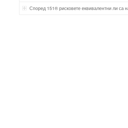
Според 151® рисковете еквивалентни ли са н
Технически надзор на ремонт
Видеодиагностика на канали
Монтаж на душ панел
Смяна на щрангове
Монтаж на тоалетна чиния
ВиК услуги Бургас
ВиК услуги Перник
ВиК услуги в Пловдив