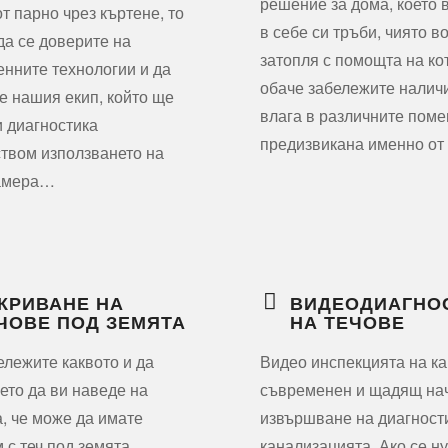
решение за дома, което 
от парно чрез къртене, то
в себе си тръби, чиято в
да се доверите на
затопля с помощта на ко
нните технологии и да
обаче забележите налич
е нашия екип, който ще
влага в различните пом
 диагностика
предизвикана именно о
твом използването на
амера…
КРИВАНЕ НА
ВИДЕОДИАГНО
ЧОВЕ ПОД ЗЕМЯТА
НА ТЕЧОВЕ
ележите каквото и да
Видео инспекцията на ка
оето да ви наведе на
съвременен и щадящ нач
, че може да имате
извършване на диагност
 с теч под земята,
канализацията. Ако се н