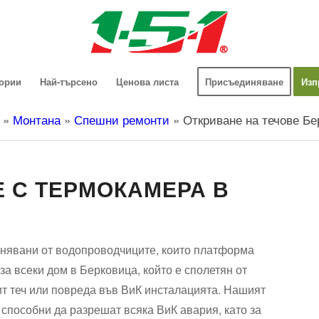
гории
Най-търсено
Ценова листа
Присъединяване
Изп
»
Монтана
»
Спешни ремонти
»
Откриване на течове Бе
Е С ТЕРМОКАМЕРА В
ълнявани от водопроводчиците, които платформа
а всеки дом в Берковица, който е сполетян от
ит теч или повреда във ВиК инсталацията. Нашият
 способни да разрешат всяка ВиК авария, като за