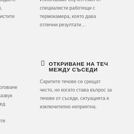
,
специалисти работещи с
листите
термокамера, която дава
отлични резултати…
ОТКРИВАНЕ НА ТЕЧ
МЕЖДУ СЪСЕДИ
Скритите течове се срещат
ползване
често, но когато става въпрос за
развук
течове от съседи, ситуацията е
лед
изключително неприятна.
ите