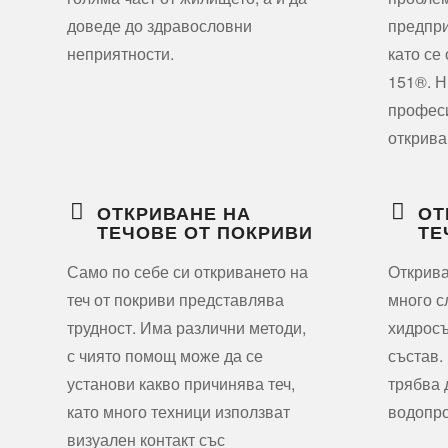
доведе до здравословни
предпри
неприятности.
като се
151®. Н
профес
открива
ОТКРИВАНЕ НА
ОТ
ТЕЧОВЕ ОТ ПОКРИВИ
ТЕ
Само по себе си откриването на
Открива
теч от покриви представлява
много с
трудност. Има различни методи,
хидрос
с чиято помощ може да се
състав.
установи какво причинява теч,
трябва 
като много техници използват
водопр
визуален контакт със