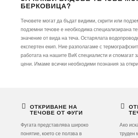
БЕРКОВИЦА?
Течовете могат да бъдат видими, скрити или подзе
подземни течове е необходима специализирана те
значение от вида на теча. Остарялата водопровод
експертен екип. Ние разполагаме с термографскит
работата на нашите ВиК специалисти и спомагат за
цени. Имаме всички необходими познания за открив
ОТКРИВАНЕ НА
ОТ
ТЕЧОВЕ ОТ ФУГИ
ТЕ
Фугата представлява широко
Ако иск
понятие, което се ползва в
труден 