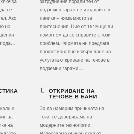
включва
затруднения поради теч от
ода се
подземен гараж не изпадайте в
тел. Ако
паника – няма място за
ие на
притеснения. Ние от 151® ще ви
ещения
помогнем да се справите с този
т пода…
проблем. Фирмата ни предлага
професионално извършване на
услугата откриване на течове в
подземни гаражи…
СТИКА
ОТКРИВАНЕ НА
ТЕЧОВЕ В БАНИ
нали е
За да намерим причината на
ин за
теча, се доверяваме на
ика на
модерните технологии.
уждаете
Използваме обучен екип от