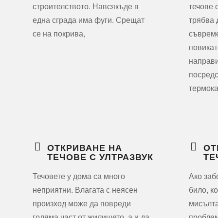
строителството. Навсякъде в
течове 
една сграда има фуги. Срещат
трябва 
се на покрива,
съвреме
повикат
направи
посредс
термок
ОТКРИВАНЕ НА
ОТ
ТЕЧОВЕ С УЛТРАЗВУК
ТЕ
Течовете у дома са много
Ако заб
неприятни. Влагата с неясен
било, к
произход може да повреди
мисълта
голяма част от жилището, а и да
проблем