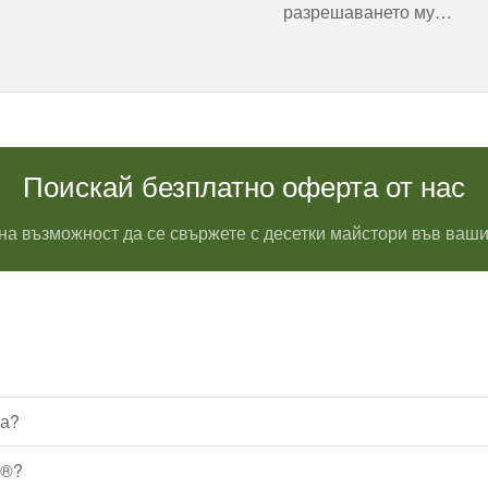
разрешаването му…
Поискай безплатно оферта от нас
на възможност да се свържете с десетки майстори във ваши
ца?
1®?