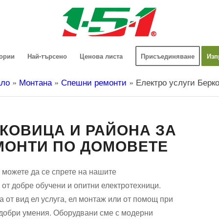
гории
Най-търсено
Ценова листа
Присъединяване
Изп
ало
»
Монтана
»
Спешни ремонти
»
Електро услуги Берк
РКОВИЦА И РАЙОНА ЗА
ЕМОНТИ ПО ДОМОВЕТЕ
 можете да се спрете на нашите
т добре обучени и опитни електротехници.
 от вид ел услуга, ел монтаж или от помощ при
 добри умения. Оборудвани сме с модерни