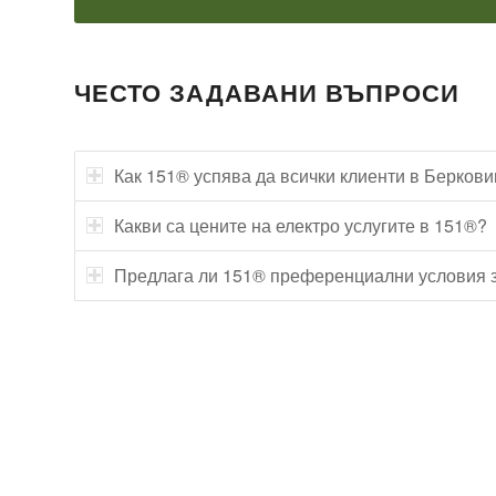
ЧЕСТО ЗАДАВАНИ ВЪПРОСИ
Как 151® успява да всички клиенти в Берков
Какви са цените на електро услугите в 151®?
Предлага ли 151® преференциални условия з
Технически надзор на ремонт
Видеодиагностика на канали