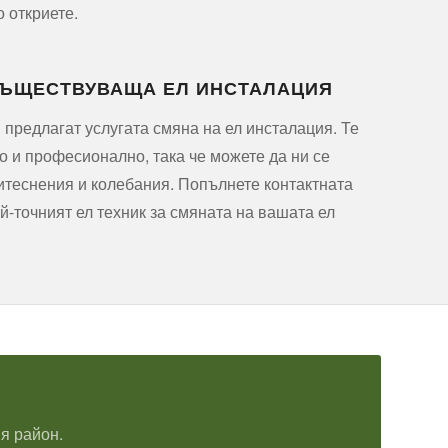
о откриете.
СЪЩЕСТВУВАЩА ЕЛ ИНСТАЛАЦИЯ
 предлагат услугата смяна на ел инсталация. Те
о и професионално, така че можете да ни се
итеснения и колебания. Попълнете контактната
й-точният ел техник за смяната на вашата ел
я район.