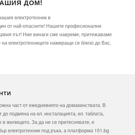
ВАШИЯ ДОМ!
 нашия електротехник в
един от най-опасните! Нашите професионални
първия път! Ние винаги сме навреме, притежаваме
 на електротехниците намиращи се близо до Вас,
НТИ
ожна част от ежедневието на домакинствата. В
т до подмяна на ел. инсталацията, ел. таблата,
е в жилището. За да не се притеснявате, е
ър електротехник под ръка, а платформа 151.bg