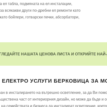
а ел табла, подмяната на ел инсталации,
за всякакви други по-дребни ел ремонти като
като бойлери, готварски печки, абсорбатори,
ЗГЛЕДАЙТЕ НАШАТА ЦЕНОВА ЛИСТА И ОТКРИЙТЕ НАЙ-
 ЕЛЕКТРО УСЛУГИ БЕРКОВИЦА ЗА 
ан в инсталирането на вътрешно осветление, за да Ви помог
ществена част от интериорния дизайн, но може да бъде и о
на семействата и бизнеса да инсталират осветление, което