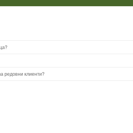
ица?
а редовни клиенти?
Водопроводчик Дружба
Водопроводчик Люлин