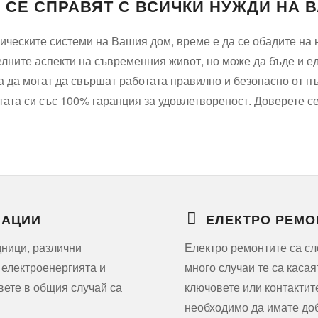
СЕ СПРАВЯТ С ВСИЧКИ НУЖДИ НА 
трическите системи на Вашия дом, време е да се обадите на
елните аспекти на съвременния живот, но може да бъде и 
а да могат да свършат работата правилно и безопасно от 
ата си със 100% гаранция за удовлетвореност. Доверете се
ЛАЦИИ
ЕЛЕКТРО РЕМО
дници, различни
Електро ремонтите са сл
 електроенергията и
много случаи те са касая
вете в общия случай са
ключовете или контактит
необходимо да имате доб