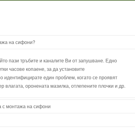
ажа на сифони?
йто пази тръбите и каналите Ви от запушване. Едно
тки часове копаене, за да установите
о идентифицирате един проблем, когато се проявят
р влагата, оронената мазилка, отлепените плочки и др.
а с монтажа на сифони