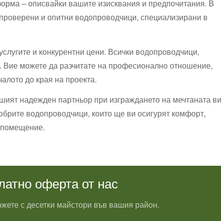
форма – описвайки вашите изисквания и предпочитания. В
 проверени и опитни водопроводчици, специализирани в
слугите и конкурентни цени. Всички водопроводчици,
ит. Вие можете да разчитате на професионално отношение,
алото до края на проекта.
вашият надежден партньор при изграждането на мечтаната в
добрите водопроводчици, които ще ви осигурят комфорт,
 помещение.
латно оферта от нас
жете с десетки майстори във вашия район.