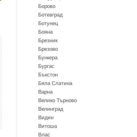
Борово
Ботевград
Ботунец
Бояна
Брезник
Брезово
Бункера
Бургас
Бъкстон
Бяла Слатина
Варна
Велико Търново
Велинград
Видин
Витоша
Влас