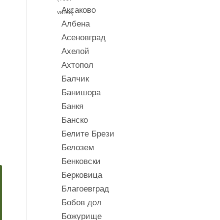
Аксаково
votes)
Албена
Асеновград
Ахелой
Ахтопол
Балчик
Банишора
и
Банкя
Банско
Белите Брези
Белозем
Бенковски
Берковица
Благоевград
Бобов дол
Божурище