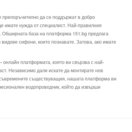
е препоръчително да се поддържат в добро
ще имате нужда от специалист. Най-правилния
. Обширната база на платформа 151.bg предлага
и видове сифони, които познавате. Затова, ако имате
– онлайн платформата, която ви свързва с най-
ст. Независимо дали искате да монтирате нов
а осъвремените съществуващия, нашата платформа ви
фесионален водопроводчик, който да извърши