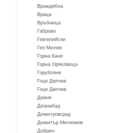
Враждебна
Враца
Връбница
Габрово
Гевгелийски
Гео Милев
Горна баня
Горна Оряховица
Горубляне
Гоце Делчев
Гоце Делчев
Девня
Дианабад
Димитровград
Димитър Миленков
Добрич