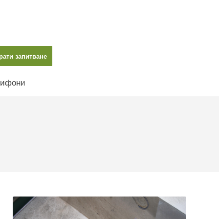
рати запитване
ифони