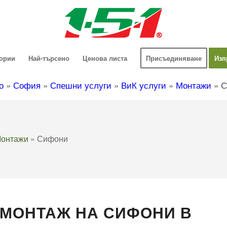
гории
Най-търсено
Ценова листа
Присъединяване
Изп
о
»
София
»
Спешни услуги
»
ВиК услуги
»
Монтажи
»
С
онтажи
»
Сифони
МОНТАЖ НА СИФОНИ В