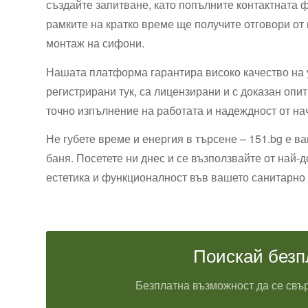
създайте запитване, като попълните контактната 
рамките на кратко време ще получите отговори от
монтаж на сифони.
Нашата платформа гарантира високо качество на у
регистрирани тук, са лицензирани и с доказан оп
точно изпълнение на работата и надеждност от нач
Не губете време и енергия в търсене – 151.bg е 
баня. Посетете ни днес и се възползвайте от най-
естетика и функционалност във вашето санитарно
Поискай безп
Безплатна възможност да се свър