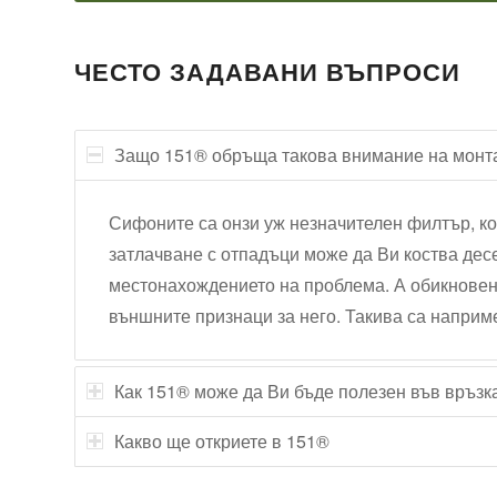
ЧЕСТО ЗАДАВАНИ ВЪПРОСИ
Защо 151® обръща такова внимание на монт
Сифоните са онзи уж незначителен филтър, ко
затлачване с отпадъци може да Ви коства десе
местонахождението на проблема. А обикновен
външните признаци за него. Такива са наприме
Как 151® може да Ви бъде полезен във връзк
Какво ще откриете в 151®