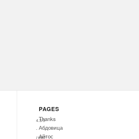
PAGES
Thanks
4.3/5
Абдовица
-
Айтос
(1657