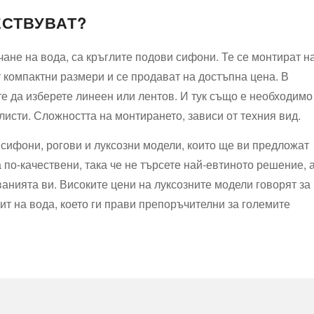
СТВУВАТ?
чане на вода, са кръглите подови сифони. Те се монтират н
 компактни размери и се продават на достъпна цена. В
те да изберете линеен или лентов. И тук също е необходимо
сти. Сложността на монтирането, зависи от техния вид.
сифони, рогови и луксозни модели, които ще ви предложат
 по-качествени, така че не търсете най-евтиното решение, 
ванията ви. Високите цени на луксозните модели говорят за
ит на вода, което ги прави препоръчителни за големите