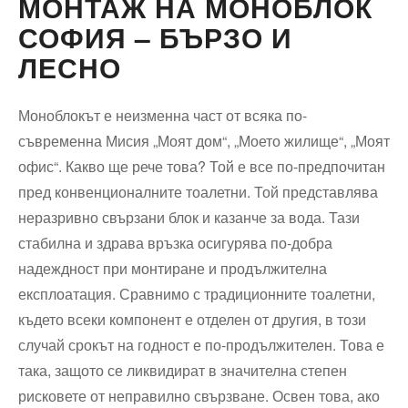
МОНТАЖ НА МОНОБЛОК
СОФИЯ – БЪРЗО И
ЛЕСНО
Моноблокът е неизменна част от всяка по-
съвременна Мисия „Моят дом“, „Моето жилище“, „Моят
офис“. Какво ще рече това? Той е все по-предпочитан
пред конвенционалните тоалетни. Той представлява
неразривно свързани блок и казанче за вода. Тази
стабилна и здрава връзка осигурява по-добра
надеждност при монтиране и продължителна
експлоатация. Сравнимо с традиционните тоалетни,
където всеки компонент е отделен от другия, в този
случай срокът на годност е по-продължителен. Това е
така, защото се ликвидират в значителна степен
рисковете от неправилно свързване. Освен това, ако