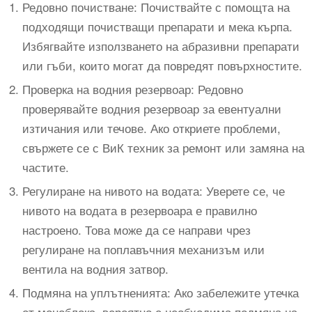
Редовно почистване: Почиствайте с помощта на
подходящи почистващи препарати и мека кърпа.
Избягвайте използването на абразивни препарати
или гъби, които могат да повредят повърхностите.
Проверка на водния резервоар: Редовно
проверявайте водния резервоар за евентуални
изтичания или течове. Ако откриете проблеми,
свържете се с ВиК техник за ремонт или замяна на
частите.
Регулиране на нивото на водата: Уверете се, че
нивото на водата в резервоара е правилно
настроено. Това може да се направи чрез
регулиране на поплавъчния механизъм или
вентила на водния затвор.
Подмяна на уплътненията: Ако забележите утечка
от моноблока, вероятно е необходима подмяна на