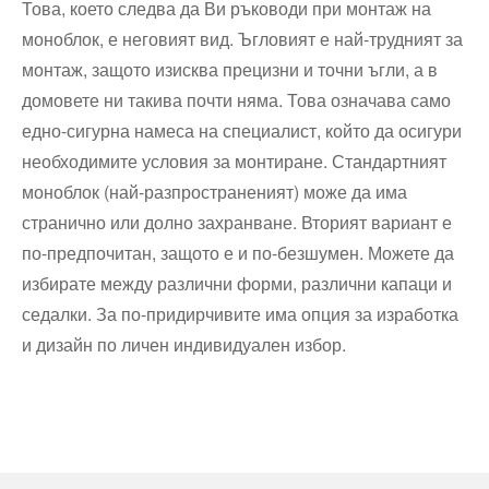
Това, което следва да Ви ръководи при монтаж на
моноблок, е неговият вид. Ъгловият е най-трудният за
монтаж, защото изисква прецизни и точни ъгли, а в
домовете ни такива почти няма. Това означава само
едно-сигурна намеса на специалист, който да осигури
необходимите условия за монтиране. Стандартният
моноблок (най-разпространеният) може да има
странично или долно захранване. Вторият вариант е
по-предпочитан, защото е и по-безшумен. Можете да
избирате между различни форми, различни капаци и
седалки. За по-придирчивите има опция за изработка
и дизайн по личен индивидуален избор.