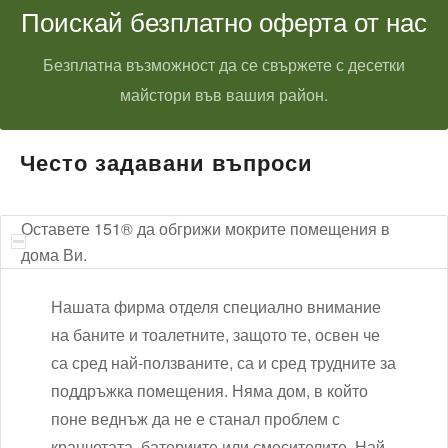
Поискай безплатно оферта от нас
Безплатна възможност да се свържете с десетки
майстори във вашия район.
Често задавани въпроси
Оставете 151® да обгрижи мокрите помещения в
дома Ви.
Нашата фирма отделя специално внимание
на баните и тоалетните, защото те, освен че
са сред най-ползваните, са и сред трудните за
поддръжка помещения. Няма дом, в който
поне веднъж да не е станал проблем с
кранчетата, батериите или смесителите. Най-