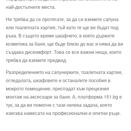
най-достъпните места.
Не трябва да се протягате, за да си вземете сапуна
или тоалетната хартия, тъй като те ще ви бъдат под
ръка. В същото време шкафчето, в което държите
козметика за баня, ще бъде близо до вас и няма да ви
създава дискомфорт. Това се все важни неща, които
трябва да вземете предвид.
Разпределението на сапунерките, тоалетната хартия,
огледалата, шкафовете и останалите пособия в
мокрото помещение, приспадат към прецизния
монтаж на аксесоари за баня. А, платформа 151.bg е
тук, за да ви помогне с тази нелека задача, която
изисква намесата на професионални и опитни ръце.