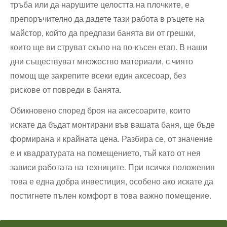
тръба или да нарушите целостта на плочките, е
препоръчително да дадете тази работа в ръцете на
майстор, който да предпази банята ви от грешки,
които ще ви струват скъпо на по-късен етап. В наши
дни съществуват множество материали, с чиято
помощ ще закрепите всеки един аксесоар, без
рискове от повреди в банята.
Обикновено според броя на аксесоарите, които
искате да бъдат монтирани във вашата баня, ще бъде
формирана и крайната цена. Разбира се, от значение
е и квадратурата на помещението, тъй като от нея
зависи работата на техниците. При всички положения
това е една добра инвестиция, особено ако искате да
постигнете пълен комфорт в това важно помещение.