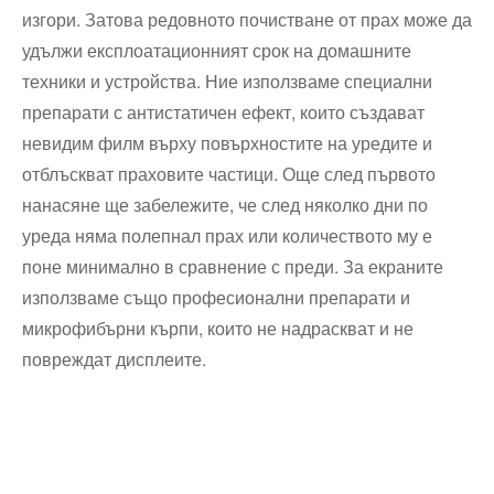
изгори. Затова редовното почистване от прах може да
удължи експлоатационният срок на домашните
техники и устройства. Ние използваме специални
препарати с антистатичен ефект, които създават
невидим филм върху повърхностите на уредите и
отблъскват праховите частици. Още след първото
нанасяне ще забележите, че след няколко дни по
уреда няма полепнал прах или количеството му е
поне минимално в сравнение с преди. За екраните
използваме също професионални препарати и
микрофибърни кърпи, които не надраскват и не
повреждат дисплеите.