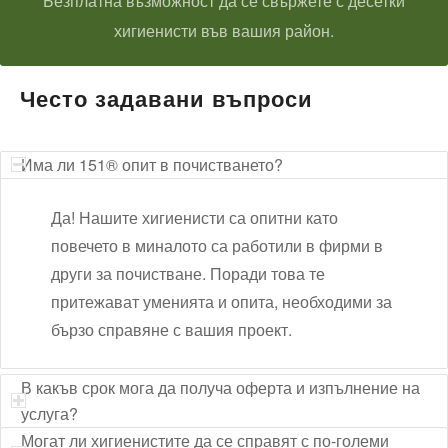
Безплатна възможност да се свържете с десетки
хигиенисти във вашия район.
Често задавани въпроси
Има ли 151® опит в почистването?
Да! Нашите хигиенисти са опитни като
повечето в миналото са работили в фирми в
други за почистване. Поради това те
притежават уменията и опита, необходими за
бързо справяне с вашия проект.
В какъв срок мога да получа оферта и изпълнение на
услуга?
Могат ли хигиенистите да се справят с по-големи