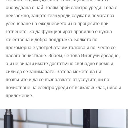
оборудвана с най- голям брой електро уреди. Това е
неизбежно, защото тези уреди служат и помагат за
улесняване на ежедневието и на процесите при
готвенето. За да функционират правилно е нужна
качествена и добра поддръжка. Колкото по
прекомерна е употребата им толкова и по- често се
налага почистване. Знаем, че това Ви звучи досадно,
а и не винаги имате достатъчно свободно време и
сили да се занимавате. Затова можете да ни
позвъните и да се възползвате от услугите ни по
почистване на електро уреди от всякакъв клас, ниво и
приложение.