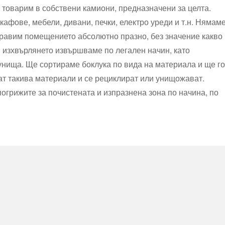
о товарим в собствени камиони, предназначени за целта.
афове, мебели, дивани, печки, електро уреди и т.н. Нямам
равим помещението абсолютно празно, без значение какво
и изхвърлянето извършваме по легален начин, като
унища. Ще сортираме боклука по вида на материала и ще го
ат такива материали и се рециклират или унищожават.
погрижите за почистената и изпразнена зона по начина, по