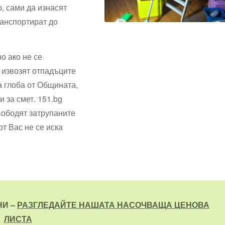
, сами да изнасят
ранспортират до
о ако не се
е извозят отпадъците
а глоба от Общината,
 за смет. 151.bg
свободят затрупаните
от Вас не се иска
НИ –
РАЗГЛЕДАЙТЕ НАШАТА НАСОЧВАЩА ЦЕНОВА
ЛИСТА