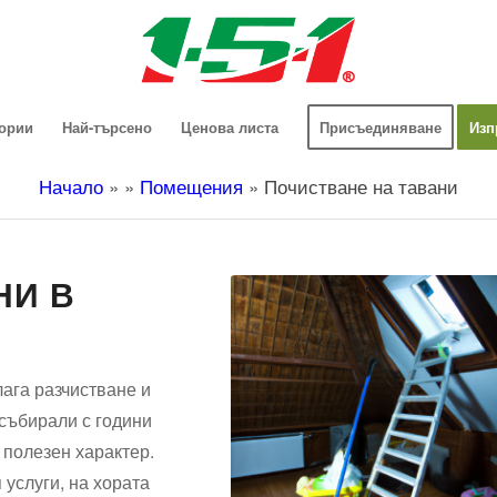
гории
Най-търсено
Ценова листа
Присъединяване
Изп
Начало
»
»
Помещения
»
Почистване на тавани
НИ В
ага разчистване и
 събирали с години
 полезен характер.
 услуги, на хората