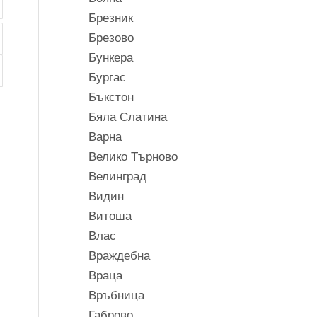
Брезник
Брезово
Бункера
Бургас
Бъкстон
Бяла Слатина
Варна
Велико Търново
Велинград
Видин
Витоша
Влас
Враждебна
Враца
Връбница
Габрово