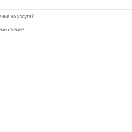
ение на услуга?
леми обеми?