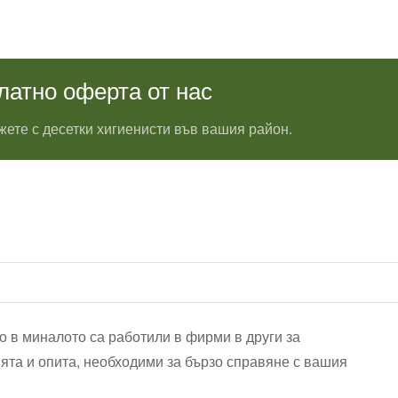
латно оферта от нас
ете с десетки хигиенисти във вашия район.
о в миналото са работили в фирми в други за
ята и опита, необходими за бързо справяне с вашия