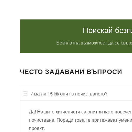
Поискай безп
Безплатна възможност да се свърж
ЧЕСТО ЗАДАВАНИ ВЪПРОСИ
Има ли 151® опит в почистването?
Да! Нашите хигиенисти са опитни като повечет
почистване. Поради това те притежават умени
проект.