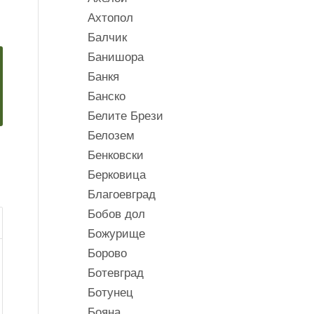
Ахтопол
Балчик
Банишора
Банкя
Банско
Белите Брези
Белозем
Бенковски
Берковица
Благоевград
Бобов дол
Божурище
Борово
Ботевград
Ботунец
Бояна