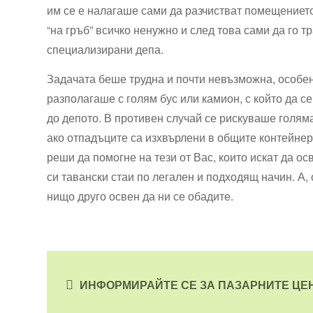
им се е налагаше сами да разчистват помещението
“на гръб” всичко ненужно и след това сами да го т
специализирани депа.
Задачата беше трудна и почти невъзможна, особен
разполагаше с голям бус или камион, с който да с
до депото. В противен случай се рискуваше голям
ако отпадъците са изхвърлени в общите контейнери
реши да помогне на тези от Вас, които искат да о
си тавански стаи по легален и подходящ начин. А, 
нищо друго освен да ни се обадите.
ИНФОРМИРАЙТЕ СЕ ЗА ПАЗАРНИТЕ ЦЕ