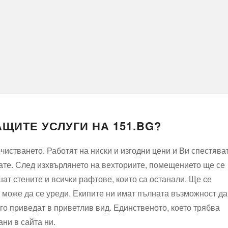
ЩИТЕ УСЛУГИ НА 151.BG?
очистването. Работят на ниски и изгодни цени и Ви спестява
вате. След изхвърлянето на вехториите, помещението ще се
шат стените и всички рафтове, които са останали. Ще се
а може да се уреди. Екипите ни имат пълната възможност да
 го приведат в приветлив вид. Единственото, което трябва
ни в сайта ни.