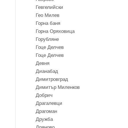
Гевгелийски
Гео Милев
Горна баня
Горна Оряховица
Горубляне
Гоце Делчев
Гоце Делчев
Девня
Дианабад
Димитровград
Димитър Миленков
Добрич
Драгалевци
Драгоман
Дружба
Дряново