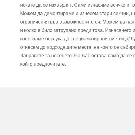
искате да се изхвърлят. Сами изнасяме всичко и г
Можем да демонтираме и изнесем стари секции, шк
ограничения във възможностите си. Можем да нап
и колко е било затрупано преди това. Изнасянето 
извозваме боклука до специализирани сметища/ б
отнесем до подходящите места, на които се събир
Забравете за носенето. На Вас остава само да се 
който предпочитате.