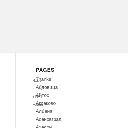
PAGES
Thanks
4.2/5
т
Абдовица
-
Айтос
(1471
Аксаково
votes)
Албена
Асеновград
Ахелой