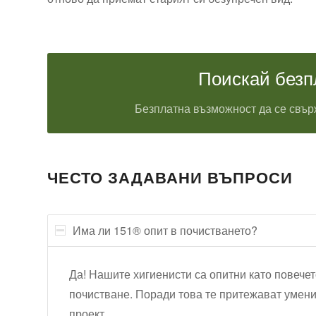
Поискай безп
Безплатна възможност да се свърж
ЧЕСТО ЗАДАВАНИ ВЪПРОСИ
Има ли 151® опит в почистването?
Да! Нашите хигиенисти са опитни като повечет
почистване. Поради това те притежават умени
проект.