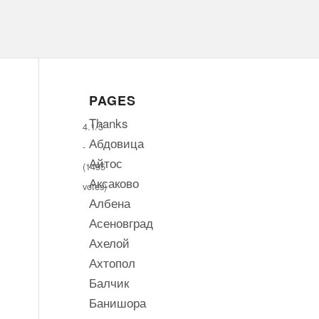
PAGES
Thanks
4.1/5
Абдовица
-
Айтос
(1495
Аксаково
votes)
Албена
Асеновград
Ахелой
Ахтопол
Балчик
Банишора