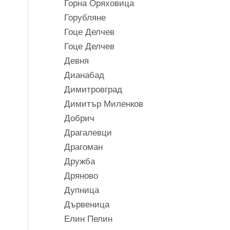
Горна Оряховица
Горубляне
Гоце Делчев
Гоце Делчев
Девня
Дианабад
Димитровград
Димитър Миленков
Добрич
Драгалевци
Драгоман
Дружба
Дряново
Дупница
Дървеница
Елин Пелин