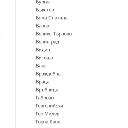
Бургас
Бъкстон
Бяла Слатина
Варна
Велико Търново
Велинград
Видин
Витоша
Влас
Враждебна
Враца
Връбница
Габрово
Гевгелийски
Гео Милев
Горна баня