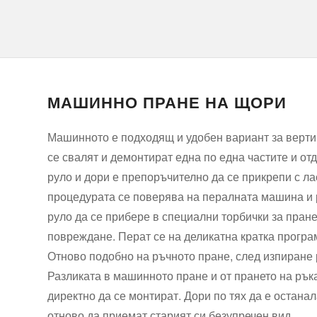
МАШИННО ПРАНЕ НА ЩОРИ
Машинното е подходящ и удобен вариант за верти
се свалят и демонтират една по една частите и от
руло и дори е препоръчително да се прикрепи с лас
процедурата се поверява на пералната машина и р
руло да се прибере в специални торбички за пране
повреждане. Перат се на деликатна кратка програм
Отново подобно на ръчното пране, след изпиране 
Разликата в машинното пране и от прането на ръка
директно да се монтират. Дори по тях да е останал
отново да приемат старият си безупречен вид.