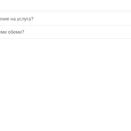
ение на услуга?
леми обеми?