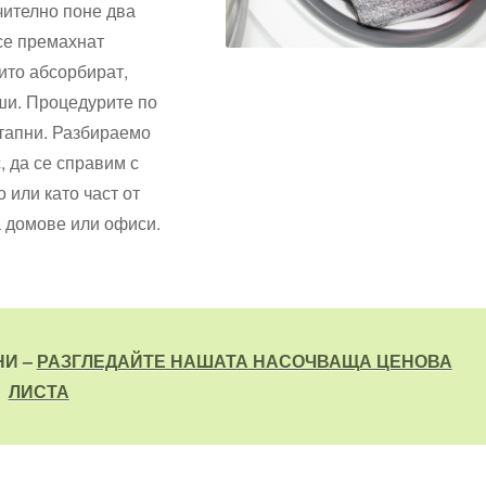
чително поне два
 се премахнат
ито абсорбират,
ши. Процедурите по
етапни. Разбираемо
, да се справим с
 или като част от
а домове или офиси.
НИ –
РАЗГЛЕДАЙТЕ НАШАТА НАСОЧВАЩА ЦЕНОВА
ЛИСТА