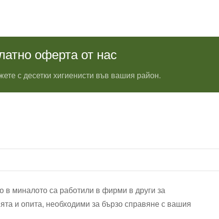
латно оферта от нас
ете с десетки хигиенисти във вашия район.
о в миналото са работили в фирми в други за
ята и опита, необходими за бързо справяне с вашия