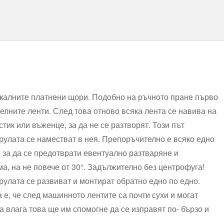
калните платнени щори. Подобно на ръчното пране първо
делните ленти. След това отново всяка лента се навива на
тик или въженце, за да не се разтворят. Този път
улата се наместват в нея. Препоръчително е всяко едно
 за да се предотврати евентуално разтваряне и
а, на не повече от 30°. Задължително без центрофуга!
рулата се развиват и монтират обратно едно по едно.
 е, че след машинното лентите са почти сухи и могат
а влага това ще им спомогне да се изправят по- бързо и