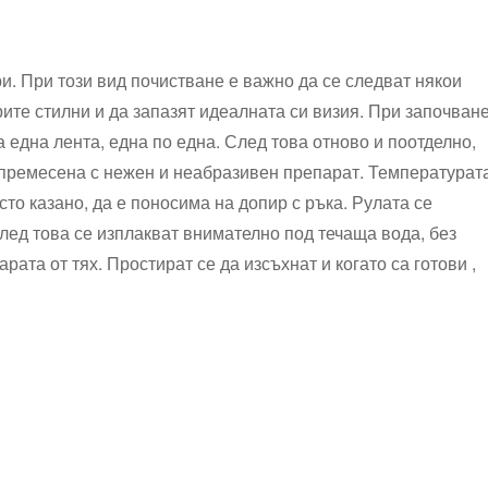
. При този вид почистване е важно да се следват някои
ите стилни и да запазят идеалната си визия. При започван
 една лента, една по една. След това отново и поотделно,
а премесена с нежен и неабразивен препарат. Температурат
осто казано, да е поносима на допир с ръка. Рулата се
след това се изплакват внимателно под течаща вода, без
рата от тях. Простират се да изсъхнат и когато са готови ,