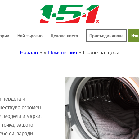
гории
Най-търсено
Ценова листа
Присъединяване
Изп
Начало
»
»
Помещения
»
Пране на щори
 пердета и
ъществува огромен
, модели и марки.
 точка, защото
ебе си, заради