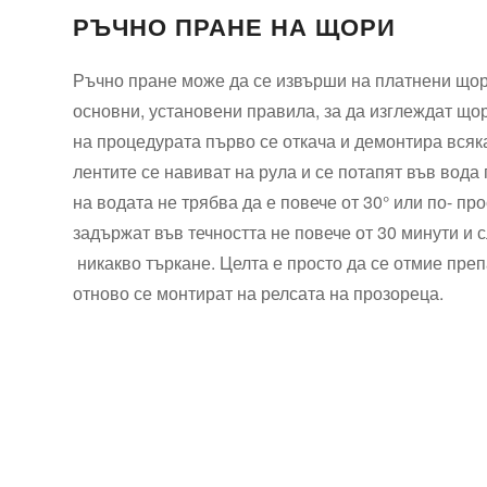
РЪЧНО ПРАНЕ НА ЩОРИ
Ръчно пране може да се извърши на платнени щори
основни, установени правила, за да изглеждат щор
на процедурата първо се откача и демонтира всяка
лентите се навиват на рула и се потапят във вод
на водата не трябва да е повече от 30° или по- пр
задържат във течността не повече от 30 минути и 
никакво търкане. Целта е просто да се отмие препа
отново се монтират на релсата на прозореца.