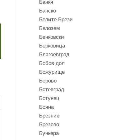
Банкя
Банско
Белите Брези
Белозем
Бенковски
Берковица
Благоевград
Бобов дол
Божурище
Борово
Ботевград
Ботунец
Бояна
Брезник
Брезово
Бункера