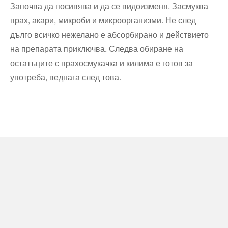
Започва да посивява и да се видоизменя. Засмуква
прах, акари, микроби и микроорганизми. Не след
дълго всичко нежелано е абсорбирано и действието
на препарата приключва. Следва обиране на
остатъците с прахосмукачка и килима е готов за
употреба, веднага след това.