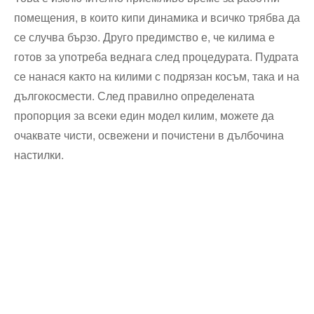
помещения, в които кипи динамика и всичко трябва да
се случва бързо. Друго предимство е, че килима е
готов за употреба веднага след процедурата. Пудрата
се нанася както на килими с подрязан косъм, така и на
дългокосмести. След правилно определената
пропорция за всеки един модел килим, можете да
очаквате чисти, освежени и почистени в дълбочина
настилки.