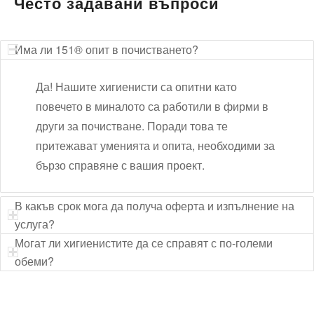
Често задавани въпроси
Има ли 151® опит в почистването?
Да! Нашите хигиенисти са опитни като
повечето в миналото са работили в фирми в
други за почистване. Поради това те
притежават уменията и опита, необходими за
бързо справяне с вашия проект.
В какъв срок мога да получа оферта и изпълнение на
услуга?
Могат ли хигиенистите да се справят с по-големи
обеми?