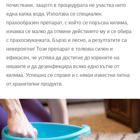
почистване, защото в процедурата не участва нито
една капка вода. Използва се специален
прахообразен препарат, с който се поръсва килима,
изчаква се малко да отмине действието му и се обира
с прахосмукачката. Бързо и лесно, а резултатите са
невероятни! Този препарат е толкова силен и
ефикасен, че успява да достигне до корените на
нишките и да дезинфекцира всяко едно кътче от
килима. Успешно се справя и с някои известни петна
от хранителни продукти.