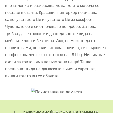
впечатление и разкрасява дома, когато мебела се
постави в стаята. Красивият интериор повишава
самочувствието Ви и чувството Ви за комфорт.
Чувствате се и си отпочивате по- добре. За това
трябва да се грижите и да поддържате вида на
мебелите чист и без петна. Ако, не можете да го
правите сами, поради някаква причина, се свържете с
професионален екип като този на 151.bg. Ние имаме
екипи за които няма невъзможни неща! Те ще
превърнат вида на дамаската в чист и спретнат,
винаги когато им се обадите.
ИНФОРМИРАЙТЕ СЕ ЗА ПАЗАРНИТЕ