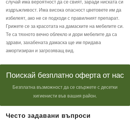
случай има вероятност да се свият, заради ниската си
издръжливост. Има висока опасност цветовете им да
избелеят, ако не се подходи с правилният препарат.
Грижете се за красотата на дамаските на мебелите си.
Те са тяхното вечно облекло и дори мебелите да са
здрави, захабената дамаска ще им придава
амортизиран и загрозяващ вид.
Поискай безплатно оферта от нас
Безплатна възможност да се свържете с десетки
хигиенисти във вашия район.
Често задавани въпроси