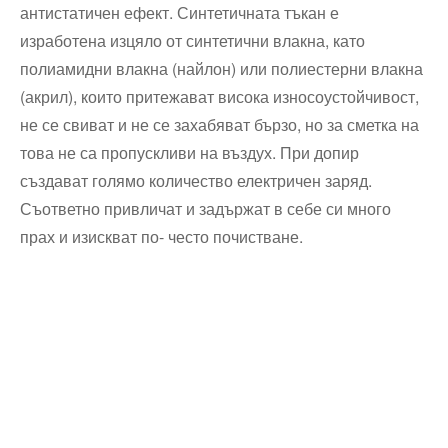
антистатичен ефект. Синтетичната тъкан е
изработена изцяло от синтетични влакна, като
полиамидни влакна (найлон) или полиестерни влакна
(акрил), които притежават висока износоустойчивост,
не се свиват и не се захабяват бързо, но за сметка на
това не са пропускливи на въздух. При допир
създават голямо количество електричен заряд.
Съответно привличат и задържат в себе си много
прах и изискват по- често почистване.