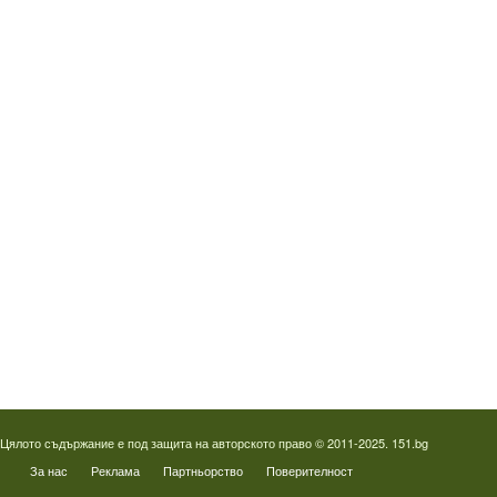
Водопроводчик Люлин
Водопроводчик Обеля
Водопроводчик Младост
Водопроводчик Надежда
Водопроводчик в Овча купел
Водопроводчик Слатина
Водопроводчик Студентски град
Термография на фотоволтаици
Отпушване на канали в Пловдив
Цялото съдържание е под защита на авторското право © 2011-2025. 151.bg
За нас
Реклама
Партньорство
Поверителност