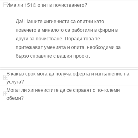
Има ли 151® опит в почистването?
Да! Нашите хигиенисти са опитни като
повечето в миналото са работили в фирми в
други за почистване. Поради това те
притежават уменията и опита, необходими за
бързо справяне с вашия проект.
В какъв срок мога да получа оферта и изпълнение на
услуга?
Могат ли хигиенистите да се справят с по-големи
обеми?