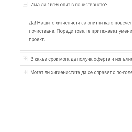
Има ли 151® опит в почистването?
Да! Нашите хигиенисти са опитни като повечет
почистване. Поради това те притежават умени
проект.
В какъв срок мога да получа оферта и изпълн
Могат ли хигиенистите да се справят с по-го