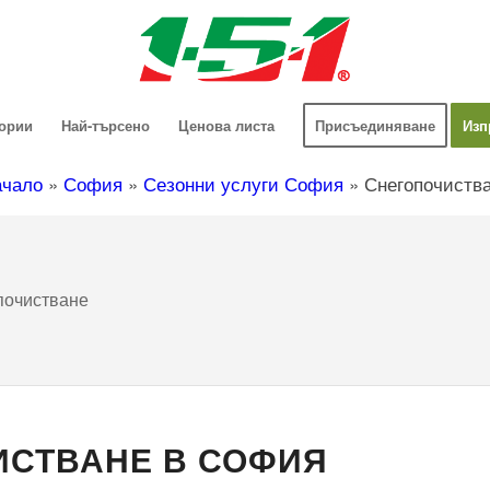
гории
Най-търсено
Ценова листа
Присъединяване
Изп
чало
»
София
»
Сезонни услуги София
»
Снегопочиств
почистване
ИСТВАНЕ В СОФИЯ