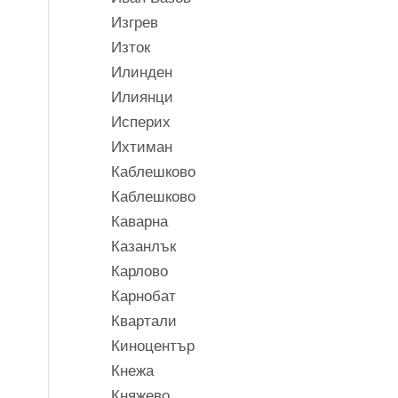
Изгрев
Изток
Илинден
Илиянци
Исперих
Ихтиман
Каблешково
Каблешково
Каварна
Казанлък
Карлово
Карнобат
Квартали
Киноцентър
Кнежа
Княжево