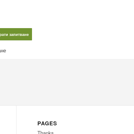
рати запитване
ане
PAGES
Thanks