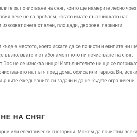
елите за почистване на сняг, които ще намерите лесно чрез
вия вече не са проблем, когато имате съюзник като нас.
и извозват снега от алеи, площади, дворове, паркинги,
къде е мястото, което искате да се почисти и екипите ни щ
се възползвате и от абонаментното ни почистване на сняг.
т Вас не се изисква нищо! Изпълнителите ни ще се погрижа
очистването на пътя пред дома, офиса или гаража Ви, всек
а вършите ежедневните си задачи и да не бъдете ограничени
НЕ НА СНЯГ
рни или електрически снегорини. Можем да почистим всек