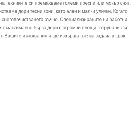
 на техниките си премахваме големи преспи или мокър сняг.
тваме дори тесни зони, като алеи и малки улички. Когато
 снегопочистването ръчно. Специализираните ни работни
авят максимално бързо дори с огромни площи затрупани със
н с Вашите изисквания и ще извършат всяка задача в срок,