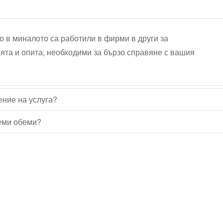
о в миналото са работили в фирми в други за
ята и опита, необходими за бързо справяне с вашия
ение на услуга?
леми обеми?