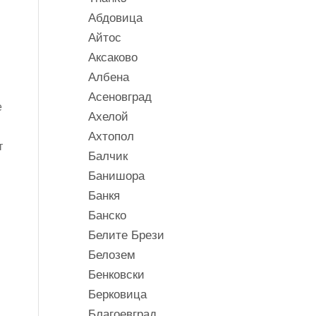
Абдовица
Айтос
Аксаково
Албена
Асеновград
е
Ахелой
Ахтопол
т
Балчик
и
Банишора
Банкя
Банско
Белите Брези
Белозем
Бенковски
Берковица
и
Благоевград