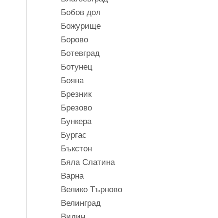
Бобов дол
Божурище
Борово
Ботевград
Ботунец
Бояна
Брезник
Брезово
Бункера
Бургас
Бъкстон
Бяла Слатина
Варна
Велико Търново
Велинград
Видин