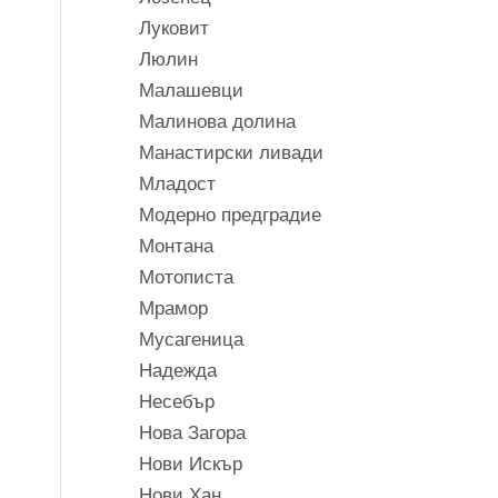
Луковит
Люлин
Малашевци
Малинова долина
Манастирски ливади
Младост
Модерно предградие
Монтана
Мотописта
Мрамор
Мусагеница
Надежда
Несебър
Нова Загора
Нови Искър
Нови Хан