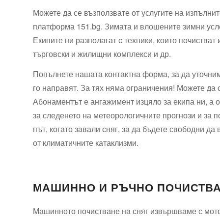
Можете да се възползвате от услугите на изпълнит
платформа 151.bg. Зимата и влошените зимни усло
Екипите ни разполагат с техники, които почистват 
търговски и жилищни комплекси и др.
Попълнете нашата контактна форма, за да уточним 
го направят. За тях няма ограничения! Можете да 
Абонаментът е ангажимент изцяло за екипа ни, а о
за следенето на метеорологичните прогнози и за п
път, когато завали сняг, за да бъдете свободни д
от климатичните катаклизми.
МАШИННО И РЪЧНО ПОЧИСТВА
Машинното почистване на сняг извършваме с мото