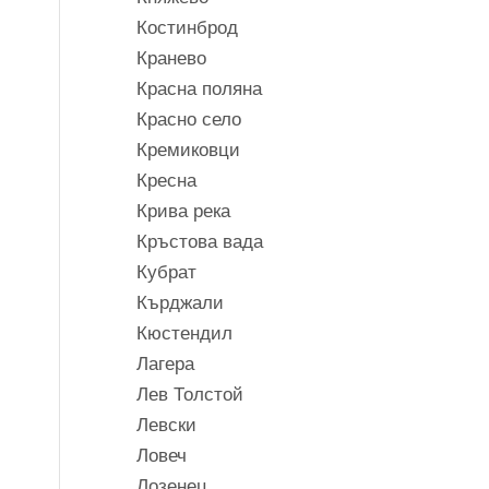
Костинброд
Кранево
Красна поляна
Красно село
Кремиковци
Кресна
Крива река
Кръстова вада
Кубрат
Кърджали
Кюстендил
Лагера
Лев Толстой
Левски
Ловеч
Лозенец