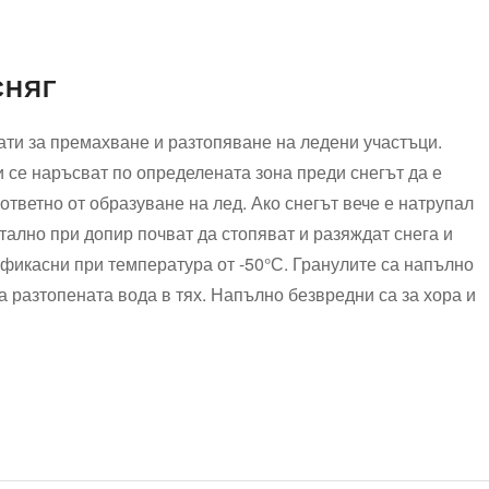
СНЯГ
ти за премахване и разтопяване на ледени участъци.
и се наръсват по определената зона преди снегът да е
ответно от образуване на лед. Ако снегът вече е натрупал
тално при допир почват да стопяват и разяждат снега и
ефикасни при температура от -50°С. Гранулите са напълно
 разтопената вода в тях. Напълно безвредни са за хора и