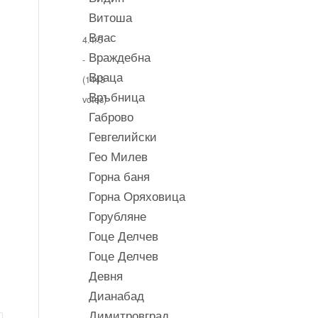
Витоша
Влас
4.1/5
Враждебна
-
Враца
(1443
Връбница
votes)
Габрово
Гевгелийски
Гео Милев
Горна баня
Горна Оряховица
Горубляне
Гоце Делчев
Гоце Делчев
Девня
Дианабад
Димитровград