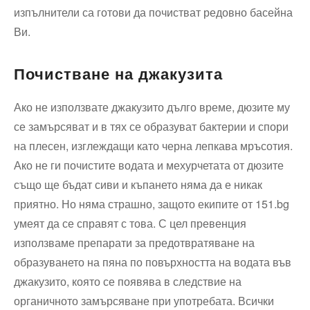
изпълнители са готови да почистват редовно басейна
Ви.
Почистване на джакузита
Ако не използвате джакузито дълго време, дюзите му
се замърсяват и в тях се образуват бактерии и спори
на плесен, изглеждащи като черна лепкава мръсотия.
Ако не ги почистите водата и мехурчетата от дюзите
също ще бъдат сиви и къпането няма да е никак
приятно. Но няма страшно, защото екипите от 151.bg
умеят да се справят с това. С цел превенция
използваме препарати за предотвратяване на
образуването на пяна по повърхността на водата във
джакузито, която се появява в следствие на
органичното замърсяване при употребата. Всички