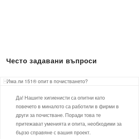
Често задавани въпроси
Има ли 151® опит в почистването?
Да! Нашите хигиенисти са опитни като
повечето в миналото са работили в фирми в
други за почистване. Поради това те
притежават уменията и опита, необходими за
бързо справяне с вашия проект.