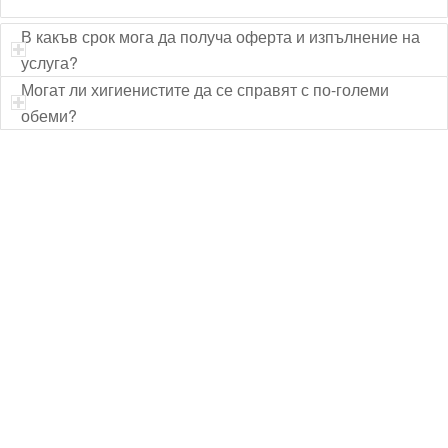
В какъв срок мога да получа оферта и изпълнение на
услуга?
Могат ли хигиенистите да се справят с по-големи
обеми?
Технически надзор на ремонт
Видеодиагностика на канали
Монтаж на душ панел
Смяна на щрангове
Монтаж на тоалетна чиния
ВиК услуги Бургас