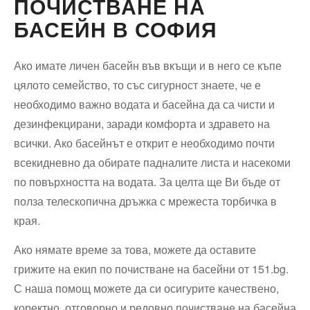
ПОЧИСТВАНЕ НА
БАСЕЙН В СОФИЯ
Ако имате личен басейн във вкъщи и в него се къпе
цялото семейство, то със сигурност знаете, че е
необходимо важно водата и басейна да са чисти и
дезинфекцирани, заради комфорта и здравето на
всички. Ако басейнът е открит е необходимо почти
всекидневно да обирате падналите листа и насекоми
по повърхността на водата. За целта ще Ви бъде от
полза телескопична дръжка с мрежеста торбичка в
края.
Ако нямате време за това, можете да оставите
грижите на екип по почистване на басейни от 151.bg.
С наша помощ можете да си осигурите качествено,
коректно, отговорно и редовно почистване на басейна