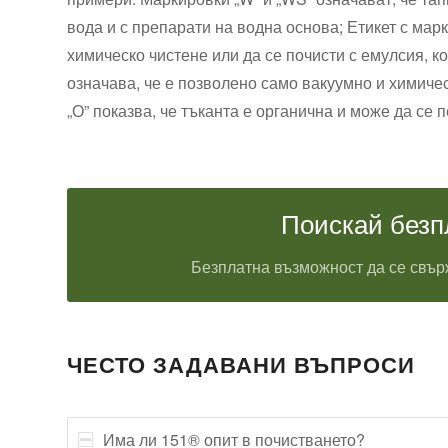
вода и с препарати на водна основа; Етикет с марк
химическо чистене или да се почисти с емулсия, ко
означава, че е позволено само вакуумно и химиче
„О” показва, че тъканта е органична и може да се 
Поискай безп
Безплатна възможност да се свърж
ЧЕСТО ЗАДАВАНИ ВЪПРОСИ
Има ли 151® опит в почистването?