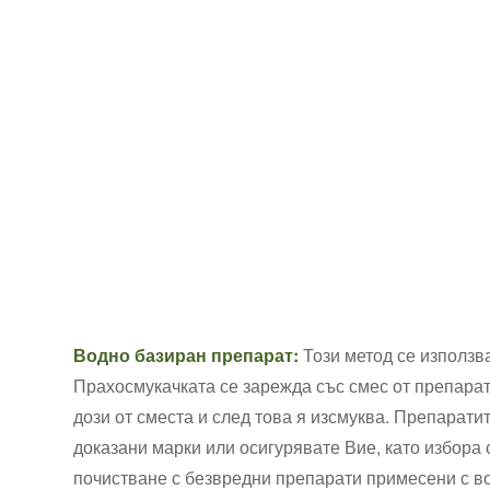
Водно базиран препарат:
Този метод се използв
Прахосмукачката се зарежда със смес от препарат 
дози от сместа и след това я изсмуква. Препаратит
доказани марки или осигурявате Вие, като избора
почистване с безвредни препарати примесени с во