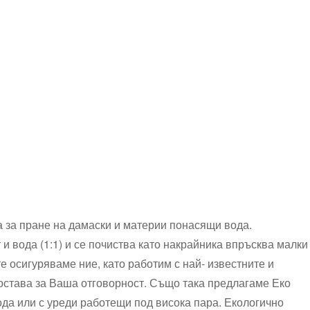
а за пране на дамаски и материи понасящи вода.
и вода (1:1) и се почиства като накрайника впръсква малки
е осигуряваме ние, като работим с най- известните и
 остава за Ваша отговорност. Също така предлагаме Еко
да или с уреди работещи под висока пара. Екологично