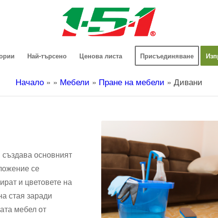
гории
Най-търсено
Ценова листа
Присъединяване
Изп
Начало
»
»
Мебели
»
Пране на мебели
»
Дивани
й създава основният
ложение се
ират и цветовете на
на стая заради
ата мебел от