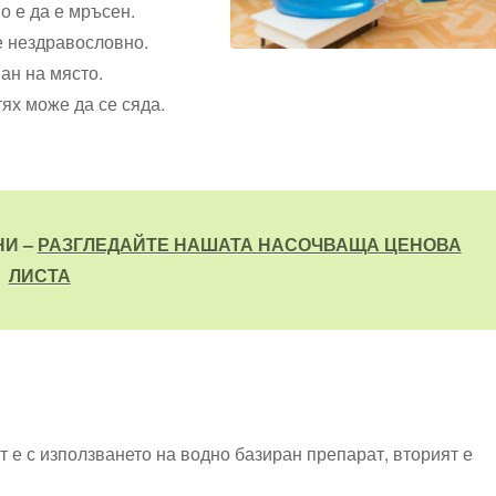
о е да е мръсен.
е нездравословно.
ан на място.
тях може да се сяда.
НИ –
РАЗГЛЕДАЙТЕ НАШАТА НАСОЧВАЩА ЦЕНОВА
ЛИСТА
 е с използването на водно базиран препарат, вторият е