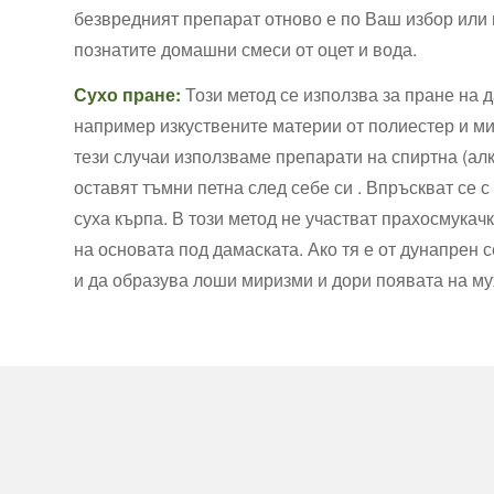
безвредният препарат отново е по Ваш избор или 
познатите домашни смеси от оцет и вода.
Сухо пране:
Този метод се използва за пране на д
например изкуствените материи от полиестер и ми
тези случаи използваме препарати на спиртна (алк
оставят тъмни петна след себе си . Впръскват се с
суха кърпа. В този метод не участват прахосмукачк
на основата под дамаската. Ако тя е от дунапрен 
и да образува лоши миризми и дори появата на му