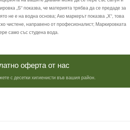
ировка „S” показва, че материята трябва да се предаде за
ято не е на водна основа; Ако маркерът показва „X”, това
ско чистене, направено от професионалист; Маркировката
пере само със студена вода.
латно оферта от нас
ете с десетки хигиенисти във вашия район.