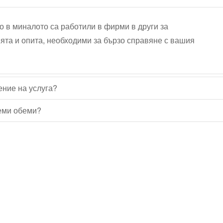
о в миналото са работили в фирми в други за
ята и опита, необходими за бързо справяне с вашия
ение на услуга?
леми обеми?