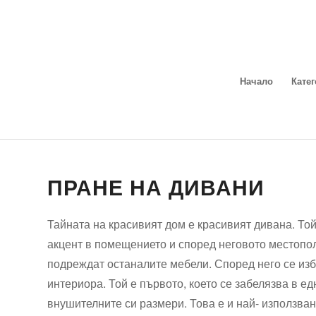
Начало
Кате
ПРАНЕ НА ДИВАНИ
Тайната на красивият дом е красивият дивана. То
акцент в помещението и според неговото местопо
подреждат останалите мебели. Според него се изб
интериора. Той е първото, което се забелязва в ед
внушителните си размери. Това е и най- използван