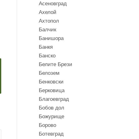
Асеновград
Ахелой
Ахтопол
Балчик
Банишора
Банкя
Банско
Белите Брези
Белозем
Бенковски
Берковица
Благоевград
Бобов дол
Божурище
Борово
Ботевград