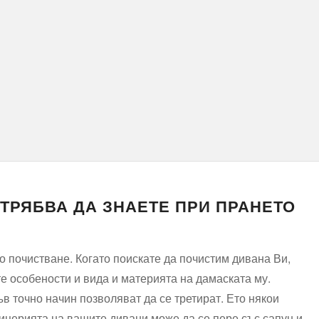
ТРЯБВА ДА ЗНАЕТЕ ПРИ ПРАНЕТО
 почистване. Когато поискате да почистим дивана Ви,
е особености и вида и материята на дамаската му.
ъв точно начин позволяват да се третират. Ето някои
пицерията на вашите дивани може да се пере със сапун и