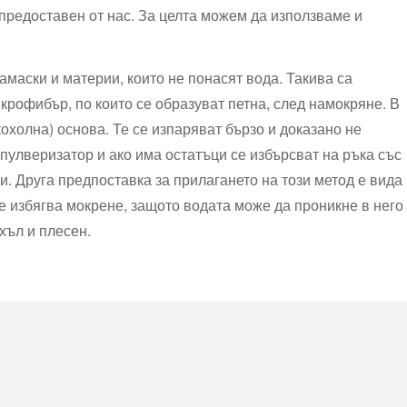
предоставен от нас. За целта можем да използваме и
амаски и материи, които не понасят вода. Такива са
крофибър, по които се образуват петна, след намокряне. В
охолна) основа. Те се изпаряват бързо и доказано не
 пулверизатор и ако има остатъци се избърсват на ръка със
и. Друга предпоставка за прилагането на този метод е вида
се избягва мокрене, защото водата може да проникне в него
хъл и плесен.