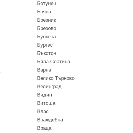
Ботунец
Бояна
Брезник
Брезово
Бункера
Бургас
Бъкстон
Бяла Слатина
Варна
Велико Търново
Велинград
Видин
Витоша
Влас
Враждебна
Враца