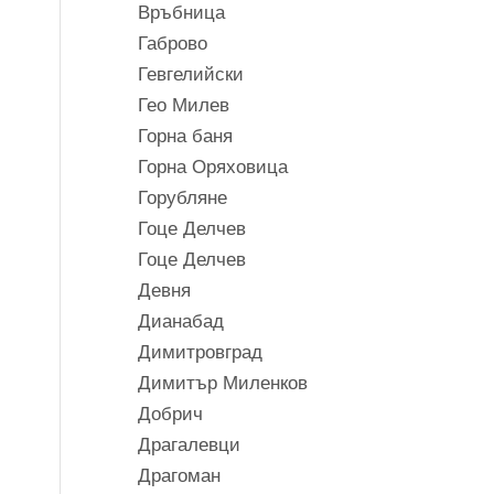
Връбница
Габрово
Гевгелийски
Гео Милев
Горна баня
Горна Оряховица
Горубляне
Гоце Делчев
Гоце Делчев
Девня
Дианабад
Димитровград
Димитър Миленков
Добрич
Драгалевци
Драгоман