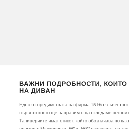
ВАЖНИ ПОДРОБНОСТИ, КОИТО 
НА ДИВАН
Едно от предимствата на фирма 151® е съвестното
първото което ще направим е да огледаме неговит
Тапицериите имат етикет, който обозначава по как
примери: Маркировки „W” и „WS” означават, че та