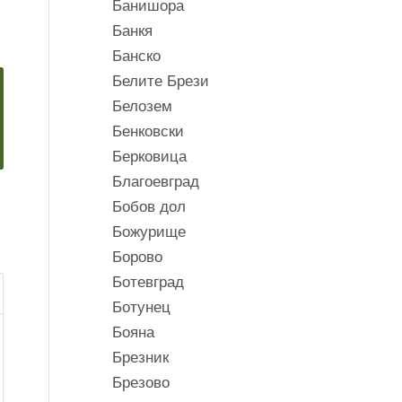
Банишора
Банкя
Банско
Белите Брези
Белозем
Бенковски
Берковица
Благоевград
Бобов дол
Божурище
Борово
Ботевград
Ботунец
Бояна
Брезник
Брезово