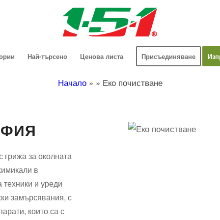
гории
Най-търсено
Ценова листа
Присъединяване
Изп
Начало
»
»
Еко почистване
ОФИЯ
с грижа за околната
 химикали в
а техники и уреди
жки замърсявания, с
арати, които са с