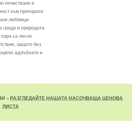
но почистване е
лност към препарати
ашни любимци.
та среда и природата
 пара са лесно
лствие, защото без
роцепи, вдлъбнати и
НИ –
РАЗГЛЕДАЙТЕ НАШАТА НАСОЧВАЩА ЦЕНОВА
ЛИСТА