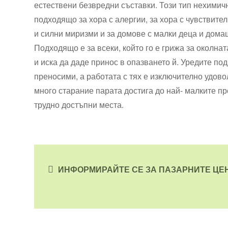
естествени безвредни съставки. Този тип нехимич
подходящо за хора с алергии, за хора с чувствите
и силни миризми и за домове с малки деца и дом
Подходящо е за всеки, който го е грижа за околна
и иска да даде принос в опазването й. Уредите под
преносими, а работата с тях е изключително удово
много старание парата достига до най- малките п
трудно достъпни места.
ИНФОРМИРАЙТЕ СЕ ЗА ПАЗАРНИТЕ ЦЕ