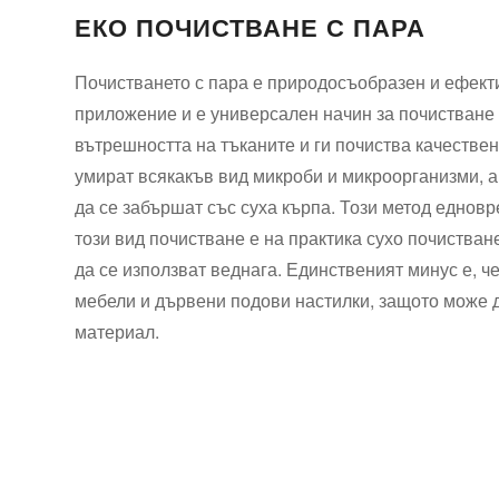
ЕКО ПОЧИСТВАНЕ С ПАРА
Почистването с пара е природосъобразен и ефект
приложение и е универсален начин за почистване 
вътрешността на тъканите и ги почиства качестве
умират всякакъв вид микроби и микроорганизми, а
да се забършат със суха кърпа. Този метод еднов
този вид почистване е на практика сухо почистван
да се използват веднага. Единственият минус е, ч
мебели и дървени подови настилки, защото може д
материал.