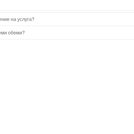
ение на услуга?
леми обеми?