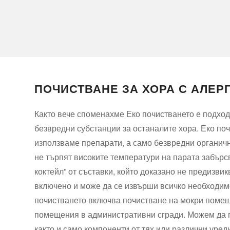
ПОЧИСТВАНЕ ЗА ХОРА С АЛЕР
Както вече споменахме Еко почистването е подход
безвредни субстанции за останалите хора. Еко поч
използваме препарати, а само безвредни органичн
не търпят високите температури на парата забърс
коктейл” от съставки, който доказано не предизвик
включено и може да се извърши всичко необходим
почистването включва почистване на мокри помеще
помещения в административни сгради. Можем да п
както и само компоненти от тях или различни уред