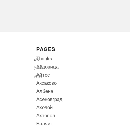
PAGES
Thanks
4/5 -
Абдовица
(1497
Айтос
votes)
Аксаково
Албена
Асеновград
Ахелой
Ахтопол
Балчик