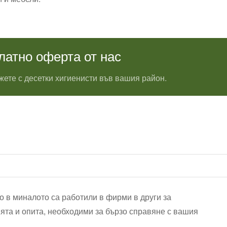
латно оферта от нас
ете с десетки хигиенисти във вашия район.
о в миналото са работили в фирми в други за
ята и опита, необходими за бързо справяне с вашия