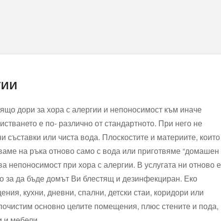
ГИИ
ящо дори за хора с алергии и непоносимост към иначе
истването е по- различно от стандартното. При него не
и съставки или чиста вода. Плоскостите и материите, които
ваме на ръка отново само с вода или приготвяме “домашен
ва непоносимост при хора с алергии. В услугата ни отново е
о за да бъде домът Ви блестящ и дезинфекциран. Еко
ния, кухни, дневни, спални, детски стаи, коридори или
очистим основно целите помещения, плюс стените и пода,
и и мебели.