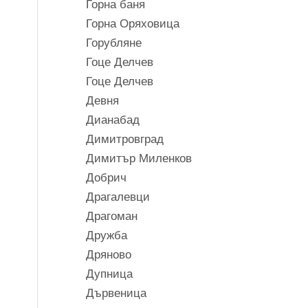
Горна баня
Горна Оряховица
Горубляне
Гоце Делчев
Гоце Делчев
Девня
Дианабад
Димитровград
Димитър Миленков
Добрич
Драгалевци
Драгоман
Дружба
Дряново
Дупница
Дървеница