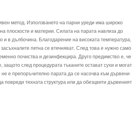
ивен метод. Използването на парни уреди има широко
на плоскости и материи. Силата на парата навлиза до
но и в дълбочина. Благодарение на високата температура,
 засъхналите петна се втечняват. След това е нужно само
ременно почиства и дезинфекцира. Друго предимство е, че
е, защото след процедурата тъканите остават сухи и могат
е не е препоръчително парата да се насочва към дървени
а повреди тяхната структура или да обезцвети дървеният