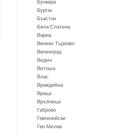
Бункера
Бургас
Бъкстон
Бяла Слатина
Варна
Велико Търново
Велинград
Видин
Витоша
Влас
Враждебна
Враца
Връбница
Габрово
Гевгелийски
Гео Милев