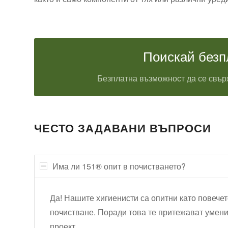
Поискай безп
Безплатна възможност да се свърж
ЧЕСТО ЗАДАВАНИ ВЪПРОСИ
Има ли 151® опит в почистването?
Да! Нашите хигиенисти са опитни като повечет
почистване. Поради това те притежават умени
проект.