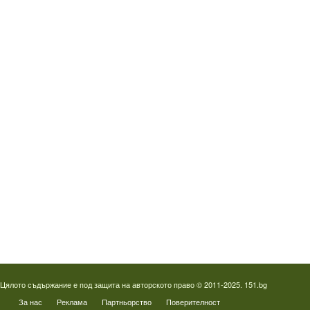
Водопроводчик Люлин
Водопроводчик Обеля
Водопроводчик Младост
Водопроводчик Надежда
Водопроводчик в Овча купел
Водопроводчик Слатина
Водопроводчик Студентски град
Термография на фотоволтаици
Отпушване на канали в Пловдив
Цялото съдържание е под защита на авторското право © 2011-2025. 151.bg
За нас
Реклама
Партньорство
Поверителност