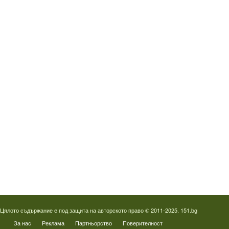
Водопроводчик Люлин
Водопроводчик Обеля
Водопроводчик Младост
Водопроводчик Надежда
Водопроводчик в Овча купел
Водопроводчик Слатина
Водопроводчик Студентски град
Термография на фотоволтаици
Отпушване на канали в Пловдив
Цялото съдържание е под защита на авторското право © 2011-2025. 151.bg
За нас
Реклама
Партньорство
Поверителност