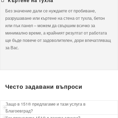
Къртене на тухла
Без значение дали се нуждаете от пробиване,
разрушаване или къртене на стена от тухла, бетон
или пък панел – можем да свършим всичко за
минимално време, а крайният резултат от работата
ще бъде повече от задоволителен, дори впечатляващ
за Вас.
Често задавани въпроси
Защо в 151® предлагаме и тази услуга в
Благоевград?
Как процедира 151® в такива случаи?