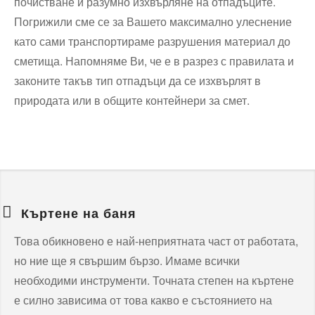
почистване и разумно изхвърляне на отпадъците.
Погрижили сме се за Вашето максимално улеснение
като сами транспортираме разрушения материал до
сметища. Напомняме Ви, че е в разрез с правилата и
законите такъв тип отпадъци да се изхвърлят в
природата или в общите контейнери за смет.
Къртене на баня
Това обикновено е най-неприятната част от работата,
но ние ще я свършим бързо. Имаме всички
необходими инструменти. Точната степен на къртене
е силно зависима от това какво е състоянието на