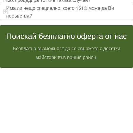
Има ли нещо специално, което 151® може да Ви
посъветва?
Поискай безплатно оферта от нас
Безплатна възможност да се свържете с десетки
майстори във вашия район.
Технически надзор на ремонт
Видеодиагностика на канали
Монтаж на душ панел