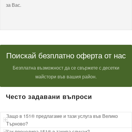
за Вас.
Поискай безплатно оферта от нас
Безплатна възможност да се свържете с десетки
майстори във вашия район.
Често задавани въпроси
Защо в 151® предлагаме и тази услуга във Велико
Търново?
Как процедира 151® в такива случаи?