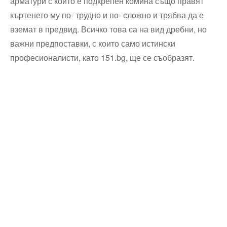
арматури с които е подкрепен комина също правят
къртенето му по- трудно и по- сложно и трябва да е
вземат в предвид. Всичко това са на вид дребни, но
важни предпоставки, с които само истински
професионалисти, като 151.bg, ще се съобразят.