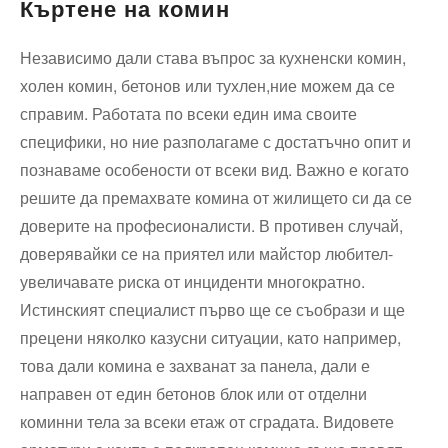
Къртене на комин
Независимо дали става въпрос за кухненски комин,
холен комин, бетонов или тухлен,ние можем да се
справим. Работата по всеки един има своите
специфики, но ние разполагаме с достатъчно опит и
познаваме особености от всеки вид. Важно е когато
решите да премахвате комина от жилището си да се
доверите на професионалисти. В противен случай,
доверявайки се на приятел или майстор любител-
увеличавате риска от инциденти многократно.
Истинският специалист първо ще се съобрази и ще
прецени няколко казусни ситуации, като например,
това дали комина е захванат за панела, дали е
направен от един бетонов блок или от отделни
коминни тела за всеки етаж от сградата. Видовете