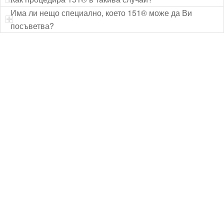
Има ли нещо специално, което 151® може да Ви
посъветва?
Технически надзор на ремонт
Видеодиагностика на канали
Монтаж на душ панел
Смяна на щрангове
Монтаж на тоалетна чиния
ВиК услуги Бургас
ВиК услуги Перник
ВиК услуги в Пловдив