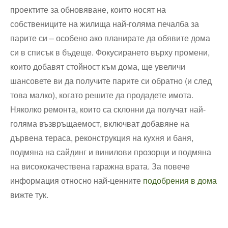
проектите за обновяване, които носят на
собствениците на жилища най-голяма печалба за
парите си – особено ако планирате да обявите дома
си в списък в бъдеще. Фокусирането върху промени,
които добавят стойност към дома, ще увеличи
шансовете ви да получите парите си обратно (и след
това малко), когато решите да продадете имота.
Няколко ремонта, които са склонни да получат най-
голяма възвръщаемост, включват добавяне на
дървена тераса, реконструкция на кухня и баня,
подмяна на сайдинг и винилови прозорци и подмяна
на висококачествена гаражна врата. За повече
информация относно най-ценните
подобрения в дома
вижте тук.