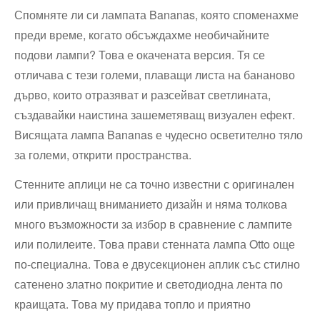
Спомняте ли си лампата Bananas, която споменахме
преди време, когато обсъждахме необичайните
подови лампи? Това е окачената версия. Тя се
отличава с тези големи, плаващи листа на бананово
дърво, които отразяват и разсейват светлината,
създавайки наистина зашеметяващ визуален ефект.
Висящата лампа Bananas е чудесно осветително тяло
за големи, открити пространства.
Стенните аплици не са точно известни с оригинален
или привличащ вниманието дизайн и няма толкова
много възможности за избор в сравнение с лампите
или полилеите. Това прави стенната лампа Otto още
по-специална. Това е двусекционен аплик със стилно
сатенено златно покритие и светодиодна лента по
краищата. Това му придава топло и приятно