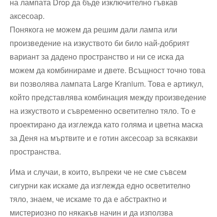
на лампата Drop да бъде изключително гъвкав
аксесоар.
Понякога не можем да решим дали лампа или
произведение на изкуството би било най-добрият
вариант за дадено пространство и ни се иска да
можем да комбинираме и двете. Всъщност точно това
ви позволява лампата Large Kranium. Това е артикул,
който представлява комбинация между произведение
на изкуството и съвременно осветително тяло. То е
проектирано да изглежда като голяма и цветна маска
за Деня на мъртвите и е готин аксесоар за всякакви
пространства.
Има и случаи, в които, въпреки че не сме съвсем
сигурни как искаме да изглежда едно осветително
тяло, знаем, че искаме то да е абстрактно и
мистериозно по някакъв начин и да използва