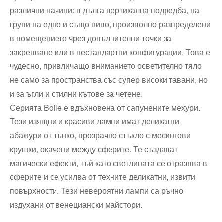
различни начини: в дълга вертикална подредба, на
групи на едно и също ниво, произволно разпределени
в помещението чрез допълнителни точки за
закрепване или в нестандартни конфигурации. Това е
чудесно, привличащо вниманието осветително тяло
не само за пространства със супер високи тавани, но
и за ъгли и стилни кътове за четене.
Серията Bolle е вдъхновена от сапунените мехури.
Тези изящни и красиви лампи имат деликатни
абажури от тънко, прозрачно стъкло с месингови
крушки, окачени между сферите. Те създават
магически ефекти, тъй като светлината се отразява в
сферите и се усилва от техните деликатни, извити
повърхности. Тези невероятни лампи са ръчно
издухани от венециански майстори.