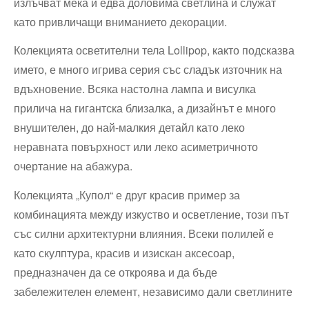
излъчват мека и едва доловима светлина и служат
като привличащи вниманието декорации.
Колекцията осветителни тела Lollipop, както подсказва
името, е много игрива серия със сладък източник на
вдъхновение. Всяка настолна лампа и висулка
прилича на гигантска близалка, а дизайнът е много
внушителен, до най-малкия детайл като леко
неравната повърхност или леко асиметричното
очертание на абажура.
Колекцията „Купол“ е друг красив пример за
комбинацията между изкуство и осветление, този път
със силни архитектурни влияния. Всеки полилей е
като скулптура, красив и изискан аксесоар,
предназначен да се откроява и да бъде
забележителен елемент, независимо дали светлините