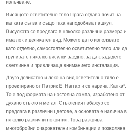
излъчване.
Висящото осветително тяло Прага отдава почит на
капката сълза и също така наподобява пашкул.
Висулката се предлага в няколко различни размера и
има лек и деликатен вид. Можете да го използвате
като отделно, самостоятелно осветително тяло или да
групирате няколко висулки заедно, за да създадете
светлинна и привличаща вниманието инсталация.
Друго деликатно и леко на вид осветително тяло е
проектирано от Патрик Е. Наггар и се нарича „Капка“.
То е под формата на настолна лампа, изработена от
духано стъкло и метал. Стъкленият абажур се
предлага в различни цветове, а основата е налична в
няколко различни покрития. Това разкрива
многобройни очарователни комбинации и позволява