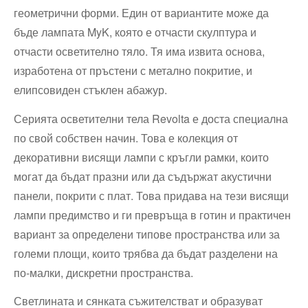
геометрични форми. Един от вариантите може да
бъде лампата MyK, която е отчасти скулптура и
отчасти осветително тяло. Тя има извита основа,
изработена от пръстени с метално покритие, и
елипсовиден стъклен абажур.
Серията осветителни тела Revolta е доста специална
по свой собствен начин. Това е колекция от
декоративни висящи лампи с кръгли рамки, които
могат да бъдат празни или да съдържат акустични
панели, покрити с плат. Това придава на тези висящи
лампи предимство и ги превръща в готин и практичен
вариант за определени типове пространства или за
големи площи, които трябва да бъдат разделени на
по-малки, дискретни пространства.
Светлината и сянката съжителстват и образуват