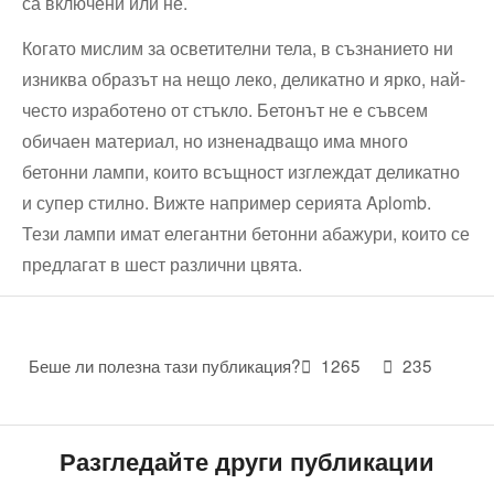
са включени или не.
Когато мислим за осветителни тела, в съзнанието ни
изниква образът на нещо леко, деликатно и ярко, най-
често изработено от стъкло. Бетонът не е съвсем
обичаен материал, но изненадващо има много
бетонни лампи, които всъщност изглеждат деликатно
и супер стилно. Вижте например серията Aplomb.
Тези лампи имат елегантни бетонни абажури, които се
предлагат в шест различни цвята.
Беше ли полезна тази публикация?
1265
235
Разгледайте други публикации