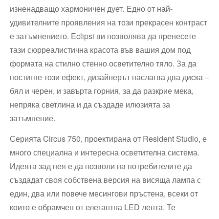
изненадващо хармоничен дует. Едно от най-
удивителните проявления на този прекрасен контраст
е затъмнението. Eclipsi ви позволява да пренесете
тази сюрреалистична красота във вашия дом под
формата на стилно стенно осветително тяло. За да
постигне този ефект, дизайнерът наслагва два диска –
бял и черен, и завърта горния, за да разкрие мека,
непряка светлина и да създаде илюзията за
затъмнение.
Серията Circus 750, проектирана от Resident Studio, е
много специална и интересна осветителна система.
Идеята зад нея е да позволи на потребителите да
създадат своя собствена версия на висяща лампа с
един, два или повече месингови пръстена, всеки от
които е обрамчен от елегантна LED лента. Те