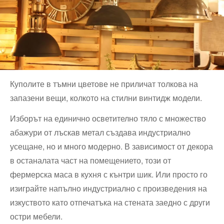
Куполите в тъмни цветове не приличат толкова на
запазени вещи, колкото на стилни винтидж модели.
Изборът на единично осветително тяло с множество
абажури от лъскав метал създава индустриално
усещане, но и много модерно. В зависимост от декора
в останалата част на помещението, този от
фермерска маса в кухня с кънтри шик. Или просто го
изиграйте напълно индустриално с произведения на
изкуството като отпечатъка на стената заедно с други
остри мебели.