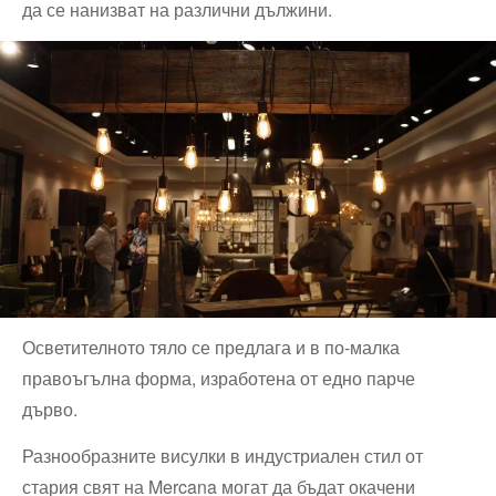
да се нанизват на различни дължини.
Осветителното тяло се предлага и в по-малка
правоъгълна форма, изработена от едно парче
дърво.
Разнообразните висулки в индустриален стил от
стария свят на Mercana могат да бъдат окачени