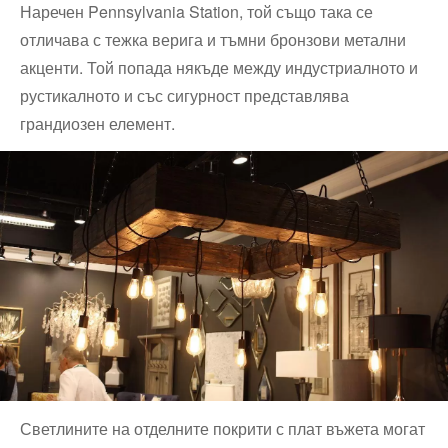
Наречен Pennsylvania Station, той също така се
отличава с тежка верига и тъмни бронзови метални
акценти. Той попада някъде между индустриалното и
рустикалното и със сигурност представлява
грандиозен елемент.
Светлините на отделните покрити с плат въжета могат