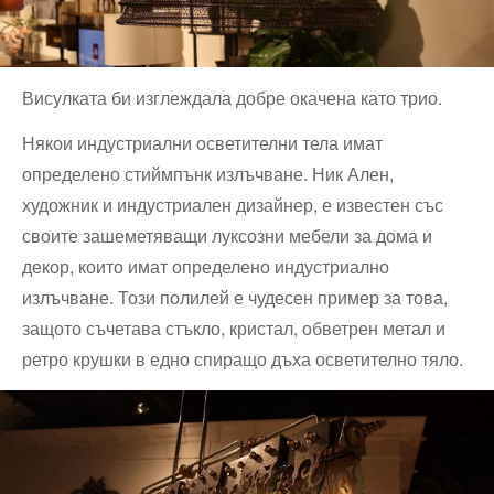
Висулката би изглеждала добре окачена като трио.
Някои индустриални осветителни тела имат
определено стиймпънк излъчване. Ник Ален,
художник и индустриален дизайнер, е известен със
своите зашеметяващи луксозни мебели за дома и
декор, които имат определено индустриално
излъчване. Този полилей е чудесен пример за това,
защото съчетава стъкло, кристал, обветрен метал и
ретро крушки в едно спиращо дъха осветително тяло.