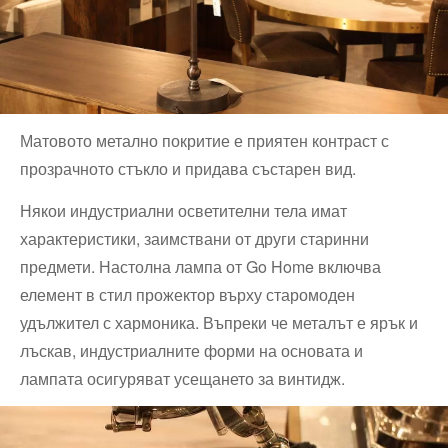
Матовото метално покритие е приятен контраст с
прозрачното стъкло и придава състарен вид.
Някои индустриални осветителни тела имат
характеристики, заимствани от други старинни
предмети. Настолна лампа от Go Home включва
елемент в стил прожектор върху старомоден
удължител с хармоника. Въпреки че металът е ярък и
лъскав, индустриалните форми на основата и
лампата осигуряват усещането за винтидж.