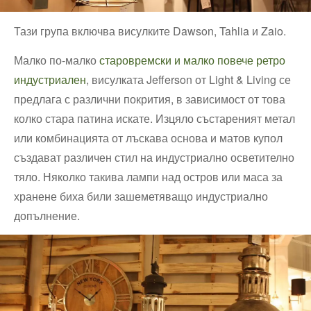
Тази група включва висулките Dawson, Tahlia и Zaio.
Малко по-малко
старовремски и малко повече ретро
индустриален
, висулката Jefferson от Light & Living се
предлага с различни покрития, в зависимост от това
колко стара патина искате. Изцяло състареният метал
или комбинацията от лъскава основа и матов купол
създават различен стил на индустриално осветително
тяло. Няколко такива лампи над остров или маса за
хранене биха били зашеметяващо индустриално
допълнение.