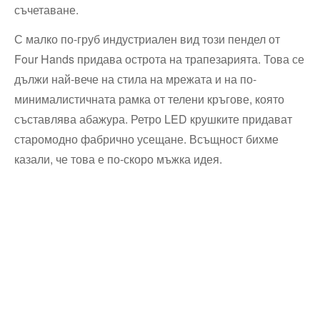
съчетаване.
С малко по-груб индустриален вид този пендел от
Four Hands придава острота на трапезарията. Това се
дължи най-вече на стила на мрежата и на по-
минималистичната рамка от телени кръгове, която
съставлява абажура. Ретро LED крушките придават
старомодно фабрично усещане. Всъщност бихме
казали, че това е по-скоро мъжка идея.