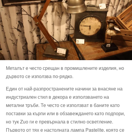
Металът е често срещан в промишлените изделия, но
дървото се използва по-рядко.
Един от най-разпространените начини за внасяне на
индустриален стил в декора е използването на
метални тръби. Те често се използват в баните като
поставки за кърпи или в обзавеждането като подпори,
но тук Zuo ги е превърнала в стилно осветление.
Първото от тях е настолната лампа Pastelite, която се