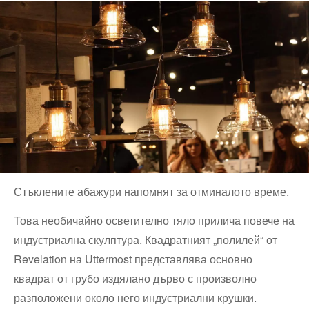
Стъклените абажури напомнят за отминалото време.
Това необичайно осветително тяло прилича повече на
индустриална скулптура. Квадратният „полилей“ от
Revelation на Uttermost представлява основно
квадрат от грубо издялано дърво с произволно
разположени около него индустриални крушки.