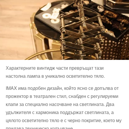
Характерните винтидж части превръщат тази
настолна лампа в уникално осветително тяло.
IMAX има подобен дизайн, който ясно се допълва от
прожектор в театрален стил, снабден с регулируеми
клапи за специално насочване на светлината. Два
удължителя с хармоника поддържат светлината, а
цялото осветително тяло е с черно покритие, което му
придава техническо излъчване.