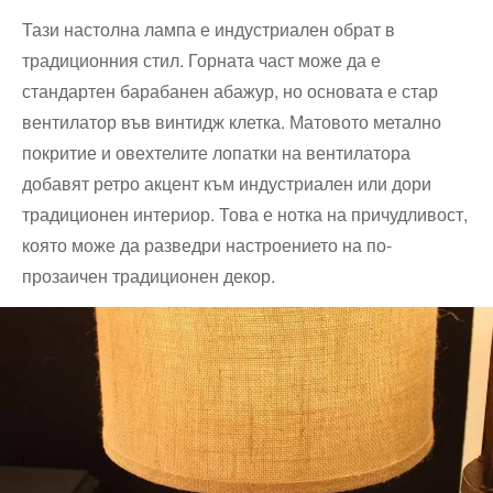
Тази настолна лампа е индустриален обрат в
традиционния стил. Горната част може да е
стандартен барабанен абажур, но основата е стар
вентилатор във винтидж клетка. Матовото метално
покритие и овехтелите лопатки на вентилатора
добавят ретро акцент към индустриален или дори
традиционен интериор. Това е нотка на причудливост,
която може да разведри настроението на по-
прозаичен традиционен декор.