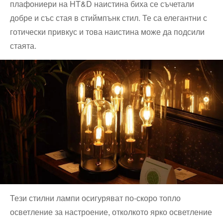
плафониери на HT&D наистина биха се съчетали
добре и със стая в стиймпънк стил. Те са елегантни с
готически привкус и това наистина може да подсили
стаята.
Тези стилни лампи осигуряват по-скоро топло
осветление за настроение, отколкото ярко осветление