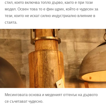
стил, което включва топло дърво, както е при този
модел. Освен това то е фин щрих, който е чудесен за
тези, които не искат силно индустриално влияние в
стаята.
Месинговата основа и меденият оттенък на дървото
се съчетават чудесно.