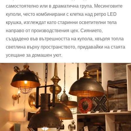
самостоятелно или в драматична група. Месинговите
куполи, често комбинирани с клетка над ретро LED
крушка, изглеждат като старинни осветителни тела
направо от производствения цех. Сиянието,
създадено във вътрешността на купола, хвърля топла
светлина върху пространството, придавайки на стаята
усещане за домашен уют.