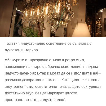
Този тип индустриално осветление се съчетава с
луксозен интериор.
Абажурите от прозрачно стъкло в ретро стил,
напомнящи на старо фабрично осветление, придават
индустриален характер и могат да се използват в най-
различни декоративни стилове. Като цяло те са почти
„неутрален“ стил осветителни тела, защото осигуряват
достатъчно вкус, без да маркират цялото
пространство като „индустриално“.