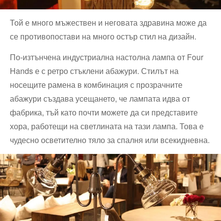
Той е много мъжествен и неговата здравина може да
се противопостави на много остър стил на дизайн.
По-изтънчена индустриална настолна лампа от Four
Hands е с ретро стъклени абажури. Стилът на
носещите рамена в комбинация с прозрачните
абажури създава усещането, че лампата идва от
фабрика, тъй като почти можете да си представите
хора, работещи на светлината на тази лампа. Това е
чудесно осветително тяло за спалня или всекидневна.