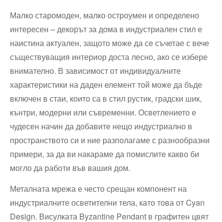
Малко старомоден, малко остроумен и определено
интересен – декорът за дома в индустриален стил е
наистина актуален, защото може да се съчетае с вече
съществуващия интериор доста лесно, ако се избере
внимателно. В зависимост от индивидуалните
характеристики на даден елемент той може да бъде
включен в стаи, които са в стил рустик, градски шик,
кънтри, модерни или съвременни. Осветлението е
чудесен начин да добавите нещо индустриално в
пространството си и ние разполагаме с разнообразни
примери, за да ви накараме да помислите какво би
могло да работи във вашия дом.
Металната мрежа е често срещан компонент на
индустриалните осветителни тела, като това от Cyan
Design. Висулката Byzantine Pendant в графитен цвят