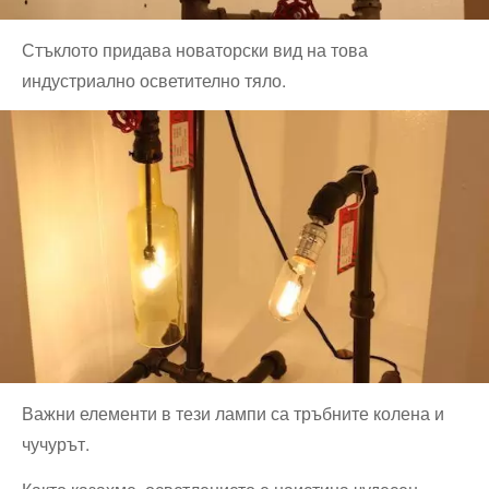
Стъклото придава новаторски вид на това
индустриално осветително тяло.
Важни елементи в тези лампи са тръбните колена и
чучурът.