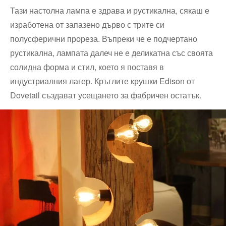
Тази настолна лампа е здрава и рустикална, сякаш е
изработена от запазено дърво с трите си
полусферични прореза. Въпреки че е подчертано
рустикална, лампата далеч не е деликатна със своята
солидна форма и стил, което я поставя в
индустриалния лагер. Кръглите крушки Edison от
Dovetail създават усещането за фабричен остатък.