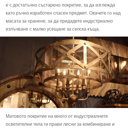
е с достатъчно състарено покритие, за да изглежда
като ръчно изработен спасен предмет. Окачете го над
масата за хранене, за да придадете индустриално
излъчване с малко усещане за селска къща.
Матовото покритие на много от индустриалните
осветителни тела ги прави лесни за комбиниране и