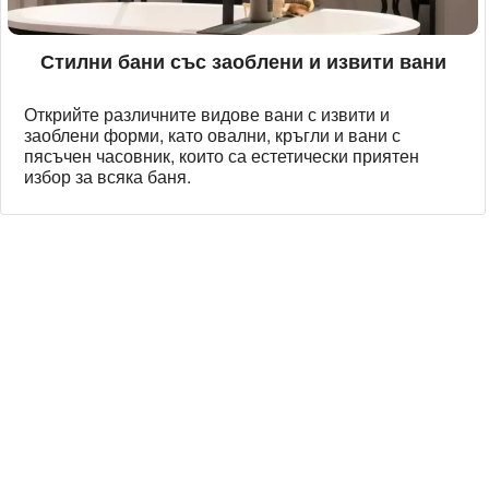
Стилни бани със заоблени и извити вани
Открийте различните видове вани с извити и
заоблени форми, като овални, кръгли и вани с
пясъчен часовник, които са естетически приятен
избор за всяка баня.
Технически надзор на ремонт
Видеодиагностика на канали
Монтаж на душ панел