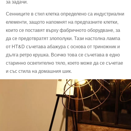
за задачи.
Сенниците в стил клетка определено са индустриални
елементи, защото напомнят на предпазните клетки,
които се поставят върху фабричното оборудване, за
да се предотвратят злополуки. Тази настолна лампа
от HT&D съчетава абажура с основа от триножник и
дълга ретро крушка. Всичко това се съчетава в едно
старинно осветително тяло, което може да се съчетае
и със стила на домашния шик.