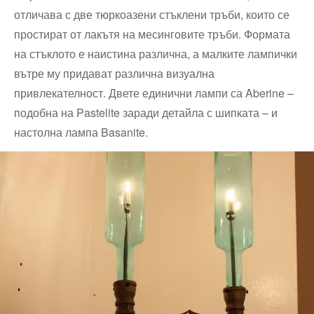
отличава с две тюркоазени стъклени тръби, които се
простират от лакътя на месинговите тръби. Формата
на стъклото е наистина различна, а малките лампички
вътре му придават различна визуална
привлекателност. Двете единични лампи са Aberine –
подобна на Pastelite заради детайла с шипката – и
настолна лампа Basanite.