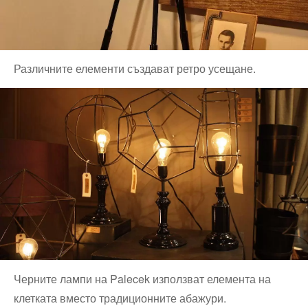
Различните елементи създават ретро усещане.
Черните лампи на Palecek използват елемента на
клетката вместо традиционните абажури.