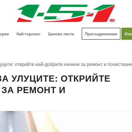
гории
Най-търсено
Ценова листа
Присъединяване
Изп
уците: открийте най-добрите начини за ремонт и почистван
А УЛУЦИТЕ: ОТКРИЙТЕ
 ЗА РЕМОНТ И