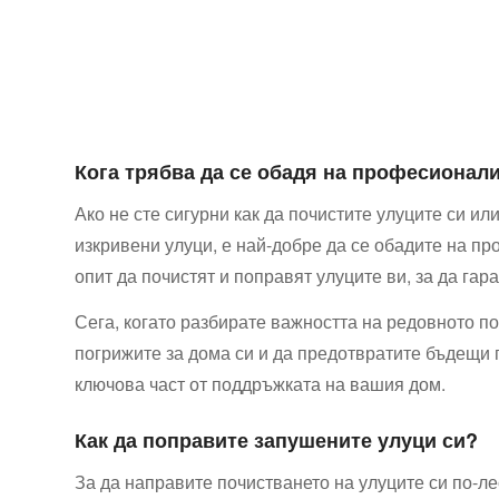
Кога трябва да се‌ обадя на професионал
Ако не сте сигурни‌ как да почистите улуците⁤ си 
изкривени улуци, е най-добре да се обадите на п
опит да почистят и поправят улуците ви, за да гар
Сега, когато разбирате важността на редовното по
погрижите за дома си и да предотвратите бъдещи 
ключова ⁤част от ‌поддръжката на вашия дом.
Как да поправите запушените улуци ‍си?
За‍ да направите почистването на улуците си по-ле