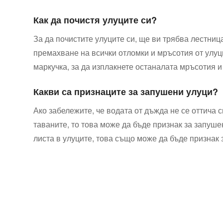
Как да почистя улуците си?
За да⁢ почистите улуците си, ще ​ви трябва лестни
премахване на всички отломки и⁤ мръсотия от улуци
маркучка, за да изплакнете ⁤останалата мръсотия и
Какви са ​признаците за запушени улуци?
Ако забележите, че водата от дъжда не се оттича с
⁣таваните, то това може да бъде признак за запушен
листа в‍ улуците, това също може да бъде признак 