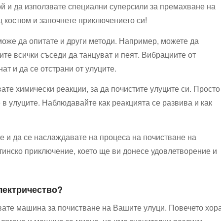
ой и да използвате специални суперсили за премахване на
 костюм и започнете⁣ приключението си!
 може да опитате и други методи. Например, можете да
ите всички съседи да танцуват и ⁣пеят. Вибрациите от
т и да се отстрани⁤ от улуците.
ате химически реакции, за да почистите‍ улуците си. Просто
 в улуците. Наблюдавайте как реакцията се развива и как
е ‌и да ⁢се наслаждавате на процеса на почистване на
стинско приключение,‌ което ще ви донесе удовлетворение и
електричество?
вате машина за‌ почистване ‌на Вашите улуци.⁢ Повечето хор