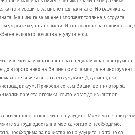
гане‍ и машина за ​миене, ‍но ​има⁢ значителни⁣ разлики.
, както и уредите ⁣за миене под⁣ налягане. Но ⁣разликата
ашината. Машините за миене използват топлина в струята,
 към⁢ улуците ​и ​уплътненията. Използването на машина същ
избегнете, когато почиствате улуците си.
ълба⁣ и включва използването​ на специализиран⁢ инструмент
гне до второто ⁣ниво на Вашия дом с помощта на инструмент
премахнете всички остатъци в улуците. Друг метод за
почистващ вакуум. Прикрепя се към Вашия вентилатор за
и малки парчета ‌отломки, които могат да избягат от
 почистване на каналите ⁢на улуците. Може‌ ⁤да се прикреп
дължите за труднодостъпни места, когато е необходимо.
ата, необходима‍ за почистване⁢ на улуците, но те не са