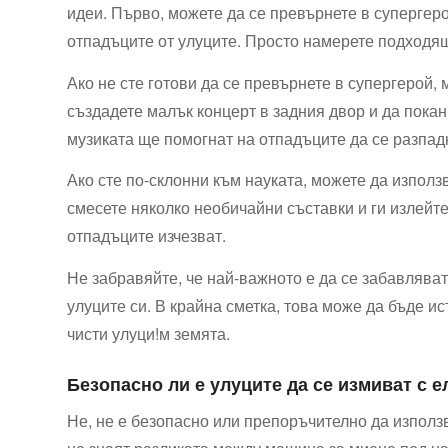
идеи. Първо, можете да се превърнете в супергер
отпадъците от улуците. Просто намерете подходящ
Ако не​ сте готови да се превърнете в супергерой,
създадете малък концерт ⁢в задния двор и да покан
музиката ще помогнат на отпадъците да се разпадна
Ако сте по-склонни към науката, можете да използв
смесете няколко необичайни съставки и ги излейте
отпадъците изчезват.
Не забравяйте, ‌че най-важното е да се забавляват
улуците си. В крайна ‌сметка, това може да бъде и
чисти улуци!м⁢ земята.
Безопасно ли е улуците⁢ да се измиват ​с 
Не, не е⁣ безопасно или препоръчително да ​използ