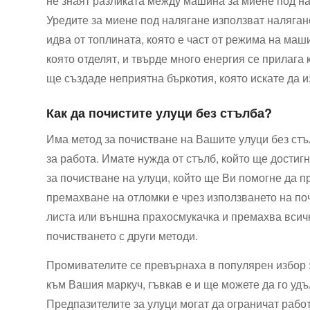
не знаят разликата между машина за миене ​под⁣ наля
Уредите за миене под налягане използват⁤⁢ налягане
идва от ⁤топлината, която⁣ е част⁢ от режима на ⁣м
която отделят, и твърде много⁤ енергия се​ прилага
ще създаде⁣ неприятна бъркотия,⁢ която‌ искате да‍⁤ 
Как да‌ почистите улуци⁤ без стълба?
Има метод ‌за почистване ‌на ⁣Вашите улуци без ст
за работа. Имате нужда⁢ от стълб, който ще дости
за⁤ почистване⁢ на улуци, който ще Ви помогне​ да 
премахване⁢ на отломки е​ чрез използването на​ 
листа или външна ​прахосмукачка и⁢ премахва всичк
почистването с⁢ други ‍методи.
Промивателите се​ превърнаха в популярен избор за
към⁤ Вашия​ маркуч, ⁢гъвкав е и ⁣ще можете да го у
‍⁢Предпазителите за улуци могат да ограничат работ