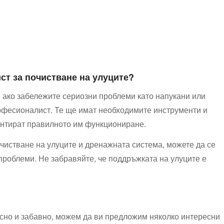
ист за почистване на улуците?
или ако забележите сериозни проблеми като напукани или
рофесионалист. Те ще имат необходимите‍ инструменти и
антират⁤ правилното ‌им⁣ функциониране.
чистване на‌ улуците и дренажната система, можете да се
проблеми. Не забравяйте, ⁤че поддръжката на улуците е
сно‍ и ⁤забавно, можем да ‍ви предложим няколко интересни