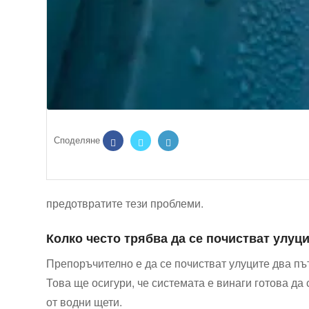
предотвратите тези проблеми.
Колко ⁤често трябва да се‍ почистват улуц
Препоръчително е да се почистват улуците два пъти
Това ще осигури, че системата е винаги готова да
от водни щети.