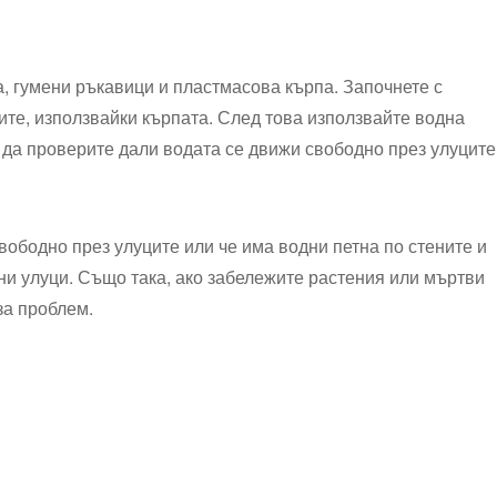
ца, гумени ръкавици и пластмасова кърпа. Започнете с
те,​ използвайки кърпата. След това използвайте‍ водна
 да проверите ‌дали водата се ⁤движи⁢ свободно през улуците
вободно през улуците или че има водни петна по ‌стените ‍и
и ⁢улуци.⁤ Също така,‍ ако‌ забележите растения​ или мъртви
за⁣ проблем.