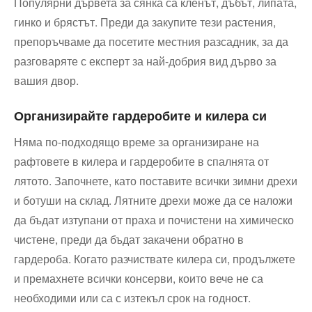
Популярни дървета за сянка са кленът, дъбът, липата,
гинко и брястът. Преди да закупите тези растения,
препоръчваме да посетите местния разсадник, за да
разговаряте с експерт за най-добрия вид дърво за
вашия двор.
Организирайте гардеробите и килера си
Няма по-подходящо време за организиране на
рафтовете в килера и гардеробите в спалнята от
лятото. Започнете, като поставите всички зимни дрехи
и ботуши на склад. Лятните дрехи може да се наложи
да бъдат изтупани от праха и почистени на химическо
чистене, преди да бъдат закачени обратно в
гардероба. Когато разчиствате килера си, продължете
и премахнете всички консерви, които вече не са
необходими или са с изтекъл срок на годност.