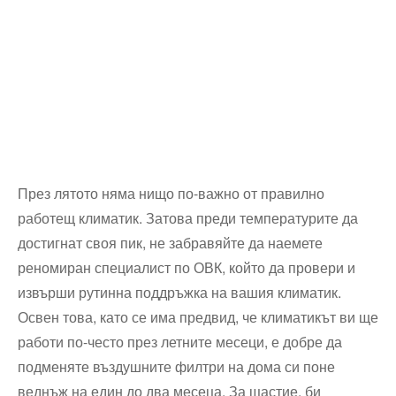
През лятото няма нищо по-важно от правилно
работещ климатик. Затова преди температурите да
достигнат своя пик, не забравяйте да наемете
реномиран специалист по ОВК, който да провери и
извърши рутинна поддръжка на вашия климатик.
Освен това, като се има предвид, че климатикът ви ще
работи по-често през летните месеци, е добре да
подменяте въздушните филтри на дома си поне
веднъж на един до два месеца. За щастие, би