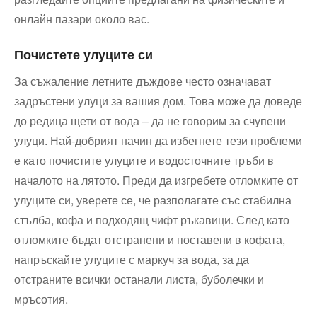
онлайн пазари около вас.
Почистете улуците си
За съжаление летните дъждове често означават
задръстени улуци за вашия дом. Това може да доведе
до редица щети от вода – да не говорим за счупени
улуци. Най-добрият начин да избегнете тези проблеми
е като почистите улуците и водосточните тръби в
началото на лятото. Преди да изгребете отломките от
улуците си, уверете се, че разполагате със стабилна
стълба, кофа и подходящ чифт ръкавици. След като
отломките бъдат отстранени и поставени в кофата,
напръскайте улуците с маркуч за вода, за да
отстраните всички останали листа, буболечки и
мръсотия.