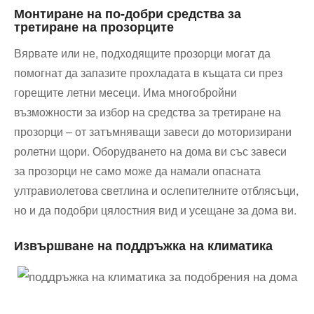
Монтиране на по-добри средства за
третиране на прозорците
Вярвате или не, подходящите прозорци могат да
помогнат да запазите прохладата в къщата си през
горещите летни месеци. Има многобройни
възможности за избор на средства за третиране на
прозорци – от затъмняващи завеси до моторизирани
ролетни щори. Оборудването на дома ви със завеси
за прозорци не само може да намали опасната
ултравиолетова светлина и ослепителните отблясъци,
но и да подобри цялостния вид и усещане за дома ви.
Извършване на поддръжка на климатика