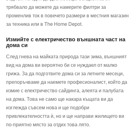
трябвало да можете да намерите филтри за
променлив ток в повечето размери в местния магазин
за техника или в The Home Depot.
Измийте с електричество външната част на
дома си
След гнева на майката природа тази зима, външният
вид на дома ви вероятно би се нуждаел от малко
грижа. За да подготвите дома си за летните месеци,
препоръчваме да наемете професионалист, който да
измие с електричество сайдинга, алеята и палубата
на дома. Това не само ще накара къщата ви да
изглежда съвсем нова и ще подобри
привлекателността ѝ, но и ще направи жилището ви
по-приятно място за отдих това лято.