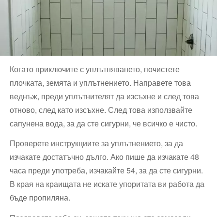
Когато приключите с уплътняването, почистете
плочката, земята и уплътнението. Направете това
веднъж, преди уплътнителят да изсъхне и след това
отново, след като изсъхне. След това използвайте
сапунена вода, за да сте сигурни, че всичко е чисто.
Проверете инструкциите за уплътнението, за да
изчакате достатъчно дълго. Ако пише да изчакате 48
часа преди употреба, изчакайте 54, за да сте сигурни.
В края на краищата не искате упоритата ви работа да
бъде пропиляна.