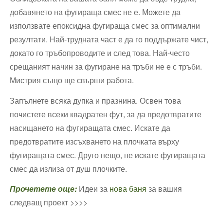
добавянето на фугираща смес не е. Можете да
използвате епоксидна фугираща смес за оптимални
резултати. Най-трудната част е да го поддържате чист,
докато го тръбопроводите и след това. Най-често
срещаният начин за фугиране на тръби не е с тръби.
Мистрия също ще свърши работа.
Запълнете всяка дупка и празнина. Освен това
почистете всеки квадратен фут, за да предотвратите
насищането на фугиращата смес. Искате да
предотвратите изсъхването на плочката върху
фугиращата смес. Друго нещо, не искате фугиращата
смес да излиза от душ плочките.
Прочетете още:
Идеи за
нова баня
за вашия
следващ проект >>>>