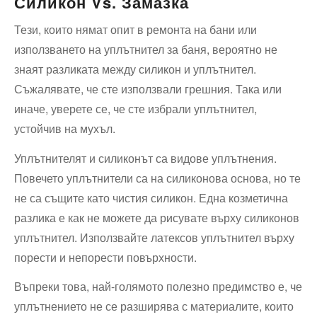
Силикон Vs. Замазка
Тези, които нямат опит в ремонта на бани или
използването на уплътнител за баня, вероятно не
знаят разликата между силикон и уплътнител.
Съжалявате, че сте използвали грешния. Така или
иначе, уверете се, че сте избрали уплътнител,
устойчив на мухъл.
Уплътнителят и силиконът са видове уплътнения.
Повечето уплътнители са на силиконова основа, но те
не са същите като чистия силикон. Една козметична
разлика е как не можете да рисувате върху силиконов
уплътнител. Използвайте латексов уплътнител върху
порести и непорести повърхности.
Въпреки това, най-голямото полезно предимство е, че
уплътнението не се разширява с материалите, които