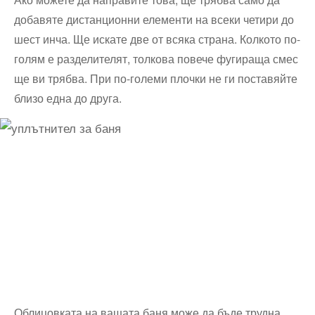
добавяте дистанционни елементи на всеки четири до
шест инча. Ще искате две от всяка страна. Колкото по-
голям е разделителят, толкова повече фугираща смес
ще ви трябва. При по-големи плочки не ги поставяйте
близо една до друга.
Облицовката на вашата баня може да бъде трудна,