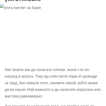
Ако знаете как да полагате плочки, значи сте по-
напред в играта. Току-що спестихте пари от разходи
за труд. Ако нямате опит, наемете някой, който може
да ви научи. Най-важното е да нанесете хоросана или
мастика равномерно.
Ако можете да направите това, ще трябва само да