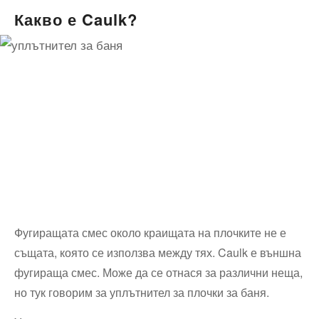
Какво е Caulk?
Фугиращата смес около краищата на плочките не е
същата, която се използва между тях. Caulk е външна
фугираща смес. Може да се отнася за различни неща,
но тук говорим за уплътнител за плочки за баня.