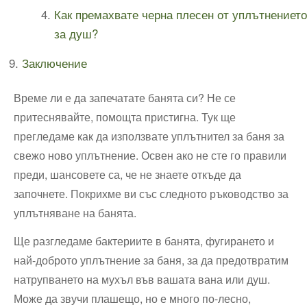
Как премахвате черна плесен от уплътнението
за душ?
Заключение
Време ли е да запечатате банята си? Не се
притеснявайте, помощта пристигна. Тук ще
прегледаме как да използвате уплътнител за баня за
свежо ново уплътнение. Освен ако не сте го правили
преди, шансовете са, че не знаете откъде да
започнете. Покрихме ви със следното ръководство за
уплътняване на банята.
Ще разгледаме бактериите в банята, фугирането и
най-доброто уплътнение за баня, за да предотвратим
натрупването на мухъл във вашата вана или душ.
Може да звучи плашещо, но е много по-лесно,