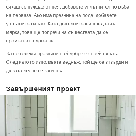
сякаш се нуждае от нея, добавете уплътнител по ръба
на перваза. Ако има празнина на пода, добавете
уплътнител и там. Като допълнителна предпазна
мярка, това ще попречи на съществата да се
промъкнат в дома ви.
За по-големи празнини най-добре е спрей пяната.
След като го използвате веднъж, той ще се втвърди и
дюзата лесно се запушва.
Завършеният проект