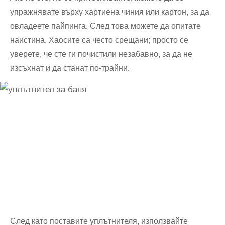
упражнявате върху хартиена чиния или картон, за да
овладеете пайпинга. След това можете да опитате
наистина. Хаосите са често срещани; просто се
уверете, че сте ги почистили незабавно, за да не
изсъхнат и да станат по-трайни.
След като поставите уплътнителя, използвайте