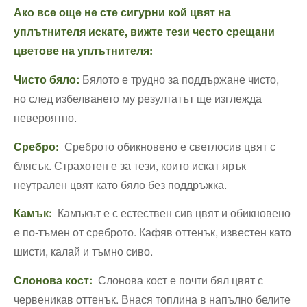
Ако все още не сте сигурни кой цвят на
уплътнителя искате, вижте тези често срещани
цветове на уплътнителя:
Чисто бяло:
Бялото е трудно за поддържане чисто,
но след избелването му резултатът ще изглежда
невероятно.
Сребро:
Среброто обикновено е светлосив цвят с
блясък. Страхотен е за тези, които искат ярък
неутрален цвят като бяло без поддръжка.
Камък:
Камъкът е с естествен сив цвят и обикновено
е по-тъмен от среброто. Кафяв оттенък, известен като
шисти, калай и тъмно сиво.
Слонова кост:
Слонова кост е почти бял цвят с
червеникав оттенък. Внася топлина в напълно белите