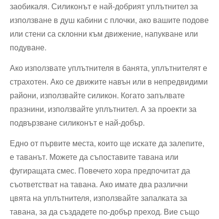
заобикаля. Силиконът е най-добрият уплътнител за
използване в душ кабини с плочки, ако вашите подове
или стени са склонни към движение, напукване или
подуване.
Ако използвате уплътнителя в банята, уплътнителят е
страхотен. Ако се движите навън или в непредвидими
райони, използвайте силикон. Когато запълвате
празнини, използвайте уплътнител. А за проекти за
подвързване силиконът е най-добър.
Едно от първите места, които ще искате да залепите,
е таванът. Можете да съпоставите тавана или
фугиращата смес. Повечето хора предпочитат да
съответстват на тавана. Ако имате два различни
цвята на уплътнителя, използвайте запалката за
тавана, за да създадете по-добър преход. Вие също