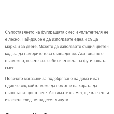
Съпоставянето на фугиращата смес и уплътнителя не
е лесно. Най-добре е да използвате една и съща
марка и за двете. Можете да използвате същия цветен
код, за да намерите това съвпадение. Ако това не е
възможно, носете със себе си етикета на фугиращата
смес.
Повечето магазини за подобряване на дома имат
един човек, който може да помогне на хората да
съпоставят цветовете. Ако имате късмет, ще влезете и
излезете след петнадесет минути.