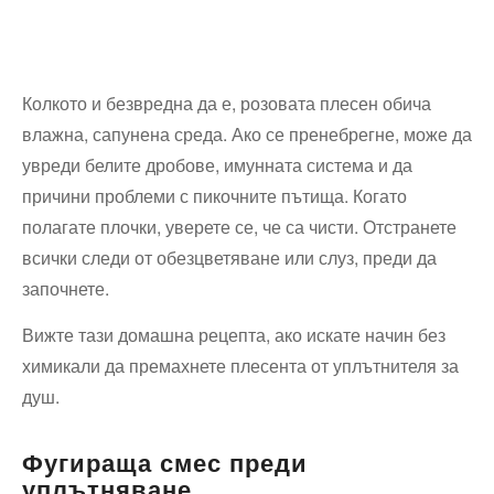
Колкото и безвредна да е, розовата плесен обича
влажна, сапунена среда. Ако се пренебрегне, може да
увреди белите дробове, имунната система и да
причини проблеми с пикочните пътища. Когато
полагате плочки, уверете се, че са чисти. Отстранете
всички следи от обезцветяване или слуз, преди да
започнете.
Вижте тази домашна рецепта, ако искате начин без
химикали да премахнете плесента от уплътнителя за
душ.
Фугираща смес преди
уплътняване