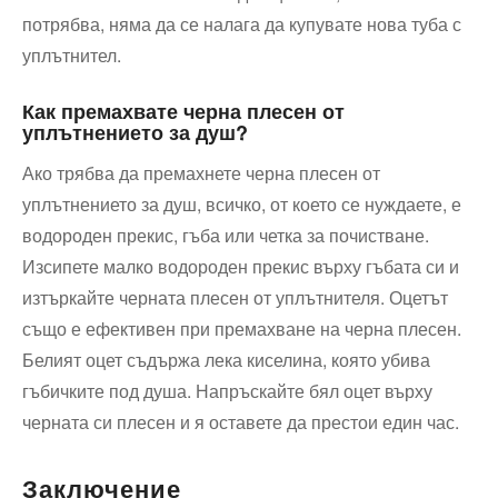
потрябва, няма да се налага да купувате нова туба с
уплътнител.
Как премахвате черна плесен от
уплътнението за душ?
Ако трябва да премахнете черна плесен от
уплътнението за душ, всичко, от което се нуждаете, е
водороден прекис, гъба или четка за почистване.
Изсипете малко водороден прекис върху гъбата си и
изтъркайте черната плесен от уплътнителя. Оцетът
също е ефективен при премахване на черна плесен.
Белият оцет съдържа лека киселина, която убива
гъбичките под душа. Напръскайте бял оцет върху
черната си плесен и я оставете да престои един час.
Заключение