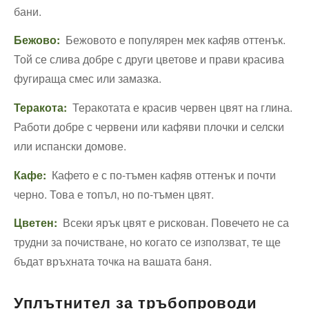
бани.
Бежово:
Бежовото е популярен мек кафяв оттенък.
Той се слива добре с други цветове и прави красива
фугираща смес или замазка.
Теракота:
Теракотата е красив червен цвят на глина.
Работи добре с червени или кафяви плочки и селски
или испански домове.
Кафе:
Кафето е с по-тъмен кафяв оттенък и почти
черно. Това е топъл, но по-тъмен цвят.
Цветен:
Всеки ярък цвят е рискован. Повечето не са
трудни за почистване, но когато се използват, те ще
бъдат връхната точка на вашата баня.
Уплътнител за тръбопроводи