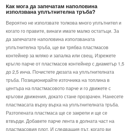
Как мога да запечатам наполовина
използвана уплътнителна тръба?
Вероятно не използвате толкова много уплътнител и
когато го правите, винаги имате малко остатъци. За
да запечатате наполовина използваната
уплътнителна тръба, ще ви трябва пластмасов
контейнер за мляко и запалка или свещ. Изрежете
кръгло парче от пластмасов контейнер с диаметър 1,5
до 2,5 инча. Почистете дюзата на уплътнителната
тръба. Позиционирайте източника на топлина в
центъра на пластмасовото парче и го движете с
кръгови движения, докато стане прозрачен. Нанесете
пластмасата върху върха на уплътнителната тръба.
Разтопената пластмаса ще се закрепи и ще се
втвърди. Добавете парче лента в долната част на
пластмасовия плот. И следващия път, когато ви