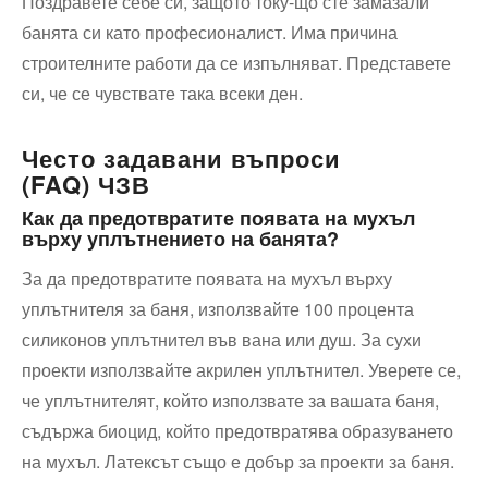
Поздравете себе си, защото току-що сте замазали
банята си като професионалист. Има причина
строителните работи да се изпълняват. Представете
си, че се чувствате така всеки ден.
Често задавани въпроси
(FAQ) ЧЗВ
Как да предотвратите появата на мухъл
върху уплътнението на банята?
За да предотвратите появата на мухъл върху
уплътнителя за баня, използвайте 100 процента
силиконов уплътнител във вана или душ. За сухи
проекти използвайте акрилен уплътнител. Уверете се,
че уплътнителят, който използвате за вашата баня,
съдържа биоцид, който предотвратява образуването
на мухъл. Латексът също е добър за проекти за баня.