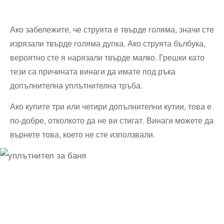
Ако забележите, че струята е твърде голяма, значи сте
изрязали твърде голяма дупка. Ако струята бълбука,
вероятно сте я нарязали твърде малко. Грешки като
тези са причината винаги да имате под ръка
допълнителна уплътнителна тръба.
Ако купите три или четири допълнителни кутии, това е
по-добре, отколкото да не ви стигат. Винаги можете да
върнете това, което не сте използвали.