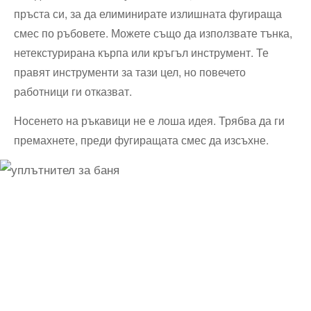
пръста си, за да елиминирате излишната фугираща
смес по ръбовете. Можете също да използвате тънка,
нетекстурирана кърпа или кръгъл инструмент. Те
правят инструменти за тази цел, но повечето
работници ги отказват.
Носенето на ръкавици не е лоша идея. Трябва да ги
премахнете, преди фугиращата смес да изсъхне.