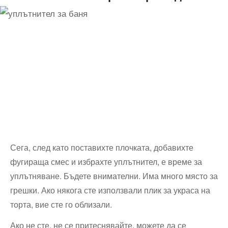
Сега, след като поставихте плочката, добавихте
фугираща смес и избрахте уплътнител, е време за
уплътняване. Бъдете внимателни. Има много място за
грешки. Ако някога сте използвали плик за украса на
торта, вие сте го облизали.
Ако не сте, не се притеснявайте, можете да се