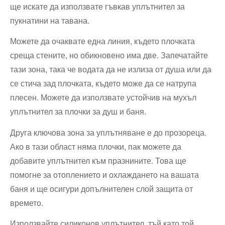
ще искате да използвате гъвкав уплътнител за
пукнатини на тавана.
Можете да очаквате една линия, където плочката
среща стените, но обикновено има две. Запечатайте
тази зона, така че водата да не излиза от душа или да
се стича зад плочката, където може да се натрупа
плесен. Можете да използвате устойчив на мухъл
уплътнител за плочки за душ и баня.
Друга ключова зона за уплътняване е до прозореца.
Ако в тази област няма плочки, пак можете да
добавите уплътнител към празнините. Това ще
помогне за отоплението и охлаждането на вашата
баня и ще осигури допълнителен слой защита от
времето.
Използвайте силиконов уплътнител, тъй като той