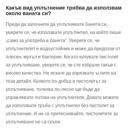
Какъв вид уплътнение трябва да използвам
около ваната си?
Преди да започнете да уплътнявате банята си,
уверете се, че използвате уплътнител, на който пише
„само за употреба в банята“. Уверете се, че
уплътнителят е водоустойчив и може да предпази от
плесен, мухъл и бактерии. Когато купувате пистолет
за уплътняване, уверете се, че сте избрали такъв с
високо качество. Не искате да изрязвате ъглите на
този детайл. Колкото по-добър е пистолетът за
уплътняване, толкова по-лесно ще бъде да
управлявате потока на уплътнителя. Докато можете
да използвате тръба с уплътнител без пистолет за
уплътнение. И не се притеснявайте, пистолетите за
уплътняване не са скъпи.