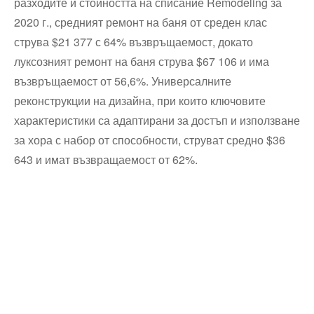
разходите и стойността на списание Remodeling за
2020 г., средният ремонт на баня от среден клас
струва $21 377 с 64% възвръщаемост, докато
луксозният ремонт на баня струва $67 106 и има
възвръщаемост от 56,6%. Универсалните
реконструкции на дизайна, при които ключовите
характеристики са адаптирани за достъп и използване
за хора с набор от способности, струват средно $36
643 и имат възвращаемост от 62%.