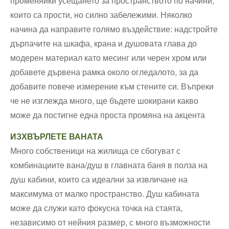
променяйки усещането за пространството по начини,
които са прости, но силно забележими. Няколко
начина да направите голямо въздействие: надстройте
дърпачите на шкафа, крана и душовата глава до
модерен материал като месинг или черен хром или
добавете дървена рамка около огледалото, за да
добавите повече измерение към стените си. Въпреки
че не изглежда много, ще бъдете шокирани какво
може да постигне една проста промяна на акцента
ИЗХВЪРЛЕТЕ ВАНАТА
Много собственици на жилища се сбогуват с
комбинациите вана/душ в главната баня в полза на
душ кабини, които са идеални за извличане на
максимума от малко пространство. Душ кабината
може да служи като фокусна точка на стаята,
независимо от нейния размер, с много възможности