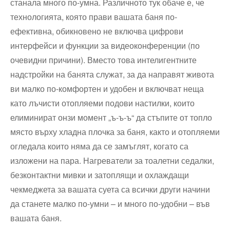
станала много по-умна. Различното тук обаче е, че
технологията, която прави вашата баня по-
ефективна, обикновено не включва цифрови
интерфейси и функции за видеоконференции (по
очевидни причини). Вместо това интелигентните
надстройки на банята служат, за да направят живота
ви малко по-комфортен и удобен и включват неща
като лъчисти отопляеми подови настилки, които
елиминират онзи момент „ъ-ъ-ъ“ да стъпите от топло
място върху хладна плочка за баня, както и отопляеми
огледала които няма да се замъглят, когато са
изложени на пара. Нагреватели за тоалетни седалки,
безконтактни мивки и затоплящи и охлаждащи
чекмеджета за вашата суета са всички други начини
да станете малко по-умни – и много по-удобни – във
вашата баня.