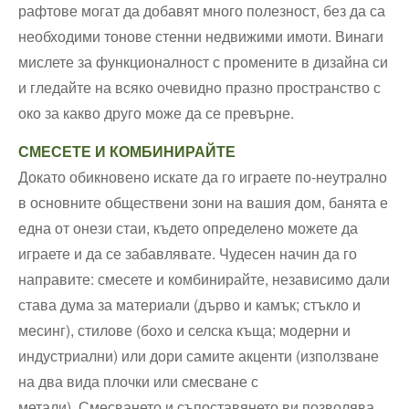
рафтове могат да добавят много полезност, без да са
необходими тонове стенни недвижими имоти. Винаги
мислете за функционалност с промените в дизайна си
и гледайте на всяко очевидно празно пространство с
око за какво друго може да се превърне.
СМЕСЕТЕ И КОМБИНИРАЙТЕ
Докато обикновено искате да го играете по-неутрално
в основните обществени зони на вашия дом, банята е
една от онези стаи, където определено можете да
играете и да се забавлявате. Чудесен начин да го
направите: смесете и комбинирайте, независимо дали
става дума за материали (дърво и камък; стъкло и
месинг), стилове (бохо и селска къща; модерни и
индустриални) или дори самите акценти (използване
на два вида плочки или смесване с
метали). Смесването и съпоставянето ви позволява