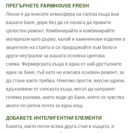
ПРЕГЪРНЕТЕ FARMHOUSE FRESH
Лесно е да внесете атмосфера на селска къща във
вашата баня, дори без да се налага да правите
цялостен ремонт. Комбинирайте и комбинирайте
материали като дърво, калай и каменинови изделия в
акцентите на стаята и се придържайте към бяло и
други неутрални за вашата основна цветова
схема. Фермерската къща е една от най-достъпните
идеи за баня, тъй като не изисква основен ремонт, за
да стане както трябва. Няколко прости, вкусни щрихи,
вдъхновени от селската къща, могат да направят
голяма разлика, което води до баня, която се чувства
много по-уютна почти за една нощ.
ДОБАВЕТЕ ИНТЕЛИГЕНТНИ ЕЛЕМЕНТИ
Банята, както почти всяка друга стая в къщата, е