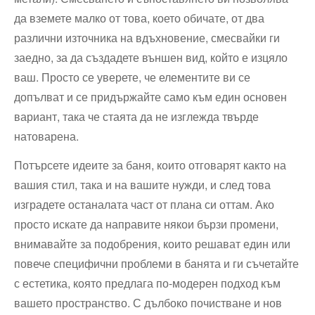
да вземете малко от това, което обичате, от два
различни източника на вдъхновение, смесвайки ги
заедно, за да създадете външен вид, който е изцяло
ваш. Просто се уверете, че елементите ви се
допълват и се придържайте само към един основен
вариант, така че стаята да не изглежда твърде
натоварена.
Потърсете идеите за баня, които отговарят както на
вашия стил, така и на вашите нужди, и след това
изградете останалата част от плана си оттам. Ако
просто искате да направите някои бързи промени,
внимавайте за подобрения, които решават един или
повече специфични проблеми в банята и ги съчетайте
с естетика, която предлага по-модерен подход към
вашето пространство. С дълбоко почистване и нов