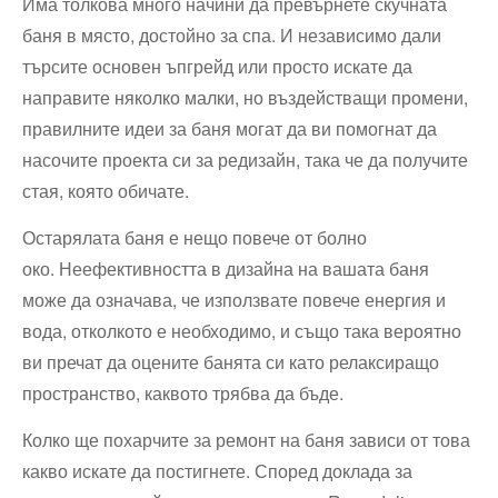
Има толкова много начини да превърнете скучната
баня в място, достойно за спа. И независимо дали
търсите основен ъпгрейд или просто искате да
направите няколко малки, но въздействащи промени,
правилните идеи за баня могат да ви помогнат да
насочите проекта си за редизайн, така че да получите
стая, която обичате.
Остарялата баня е нещо повече от болно
око. Неефективността в дизайна на вашата баня
може да означава, че използвате повече енергия и
вода, отколкото е необходимо, и също така вероятно
ви пречат да оцените банята си като релаксиращо
пространство, каквото трябва да бъде.
Колко ще похарчите за ремонт на баня зависи от това
какво искате да постигнете. Според доклада за