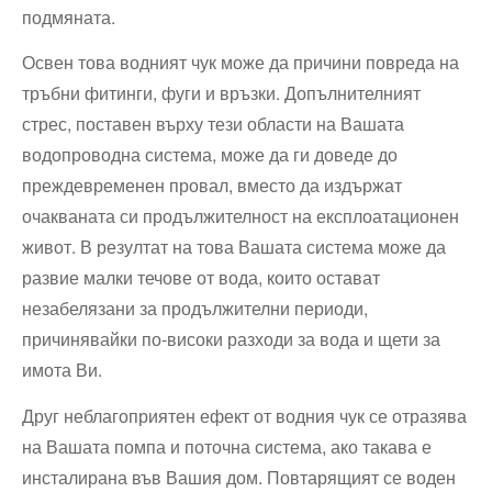
подмяната.
Освен това водният чук може да причини повреда на
тръбни фитинги, фуги и връзки. Допълнителният
стрес, поставен върху тези области на Вашата
водопроводна система, може да ги доведе до
преждевременен провал, вместо да издържат
очакваната си продължителност на експлоатационен
живот. В резултат на това Вашата система може да
развие малки течове от вода, които остават
незабелязани за продължителни периоди,
причинявайки по-високи разходи за вода и щети за
имота Ви.
Друг неблагоприятен ефект от водния чук се отразява
на Вашата помпа и поточна система, ако такава е
инсталирана във Вашия дом. Повтарящият се воден