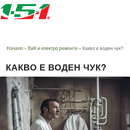
Начало
»
ВиК и електро ремонти
»
Какво е воден чук?
КАКВО Е ВОДЕН ЧУК?