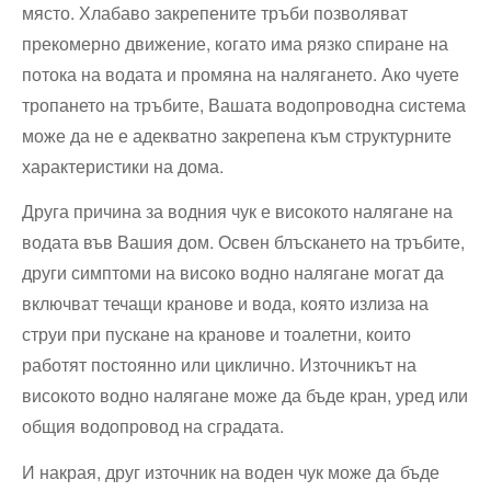
място. Хлабаво закрепените тръби позволяват
прекомерно движение, когато има рязко спиране на
потока на водата и промяна на налягането. Ако чуете
тропането на тръбите, Вашата водопроводна система
може да не е адекватно закрепена към структурните
характеристики на дома.
Друга причина за водния чук е високото налягане на
водата във Вашия дом. Освен блъскането на тръбите,
други симптоми на високо водно налягане могат да
включват течащи кранове и вода, която излиза на
струи при пускане на кранове и тоалетни, които
работят постоянно или циклично. Източникът на
високото водно налягане може да бъде кран, уред или
общия водопровод на сградата.
И накрая, друг източник на воден чук може да бъде