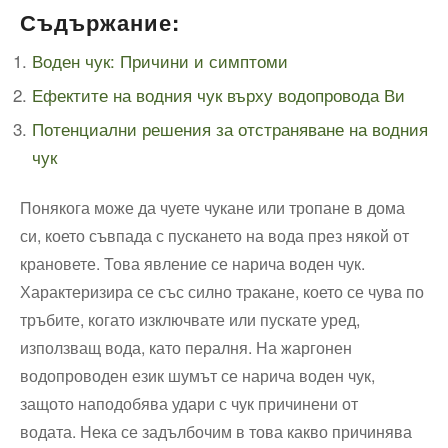
Съдържание:
Воден чук: Причини и симптоми
Ефектите на водния чук върху водопровода Ви
Потенциални решения за отстраняване на водния
чук
Понякога може да чуете чукане или тропане в дома
си, което съвпада с пускането на вода през някой от
крановете. Това явление се нарича воден чук.
Характеризира се със силно тракане, което се чува по
тръбите, когато изключвате или пускате уред,
използващ вода, като пералня. На жаргонен
водопроводен език шумът се нарича воден чук,
защото наподобява удари с чук причинени от
водата. Нека се задълбочим в това какво причинява