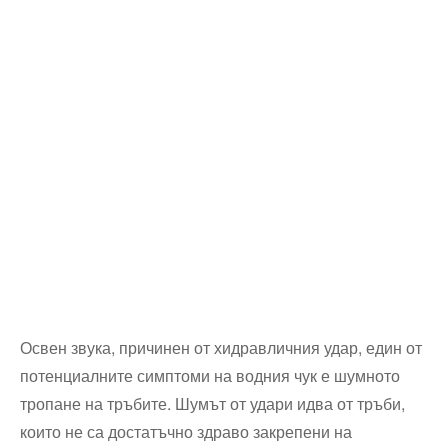
Освен звука, причинен от хидравличния удар, един от
потенциалните симптоми на водния чук е шумното
тропане на тръбите. Шумът от удари идва от тръби,
които не са достатъчно здраво закрепени на