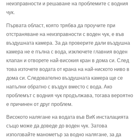
неизправности и решаване на проблемите с водния
чук.
Първата област, която трябва да проучите при
отстраняване на неизправности с воден чук, е във
въздушната камера. За да проверите дали въздушна
камера не е пълна с вода, изключете главния воден
клапан и отворете най-високия кран в дома си. След
това източете водата от крана на най-ниското ниво в
дома си. Следователно въздушната камера ще се
напълни обратно с въздух вместо с вода. Ако
проблемът с водния чук продължава, тогава вероятно
е причинен от друг проблем.
Високото налягане на водата във ВиК инсталацията
също може да доведе до воден чук. Затова
използвайте манометър за водно налягане, за да