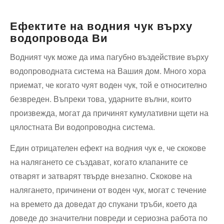
Ефектите на водния чук върху
водопровода Ви
Водният чук може да има пагубно въздействие върху
водопроводната система на Вашия дом. Много хора
приемат, че когато чуят воден чук, той е относително
безвреден. Въпреки това, ударните вълни, които
произвежда, могат да причинят кумулативни щети на
цялостната Ви водопроводна система.
Един отрицателен ефект на водния чук е, че скокове
на налягането се създават, когато клапаните се
отварят и затварят твърде внезапно. Скокове на
налягането, причинени от воден чук, могат с течение
на времето да доведат до спукани тръби, което да
доведе до значителни повреди и сериозна работа по