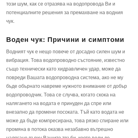
този шум, как се отразява на водопровода Ви и
потенциалните решения за премахване на водния
чук.
Воден чук: Причини и симптоми
Водният чук е нещо повече от досадно силен шум и
вибрация. Това водопроводно състояние, известно
също технически като хидравличен удар, може да
повреди Вашата водопроводна система, ако не му
бъде обърнато навреме нужното внимание от добър
водопроводчик. Това се случва, когато скока на
налягането на водата е принуден да спре или
внезапно да промени посоката. Тъй като водата не
може да бъде компресирана, това рязко спиране или
промяна в потока оказва незабавно вътрешно
налягане върху Вашите тръби, което води до