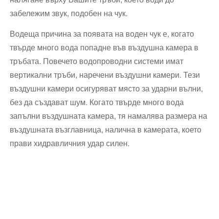
забележим звук, подобен на чук.
Водеща причина за появата на воден чук е, когато
твърде много вода попадне във въздушна камера в
тръбата. Повечето водопроводни системи имат
вертикални тръби, наречени въздушни камери. Тези
въздушни камери осигуряват място за ударни вълни,
без да създават шум. Когато твърде много вода
запълни въздушната камера, тя намалява размера на
въздушната възглавница, налична в камерата, което
прави хидравличния удар силен.