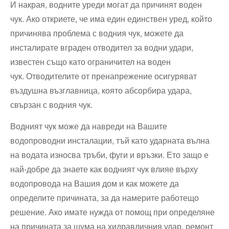
И накрая, водните уреди могат да причинят воден
чук. Ако откриете, че има един единствен уред, който
причинява проблема с водния чук, можете да
инсталирате вграден отводител за водни удари,
известен също като ограничител на воден
чук. Отводителите от пренапрежение осигуряват
въздушна възглавница, която абсорбира удара,
свързан с водния чук.
Водният чук може да навреди на Вашите
водопроводни инсталации, тъй като ударната вълна
на водата износва тръби, фуги и връзки. Ето защо е
най-добре да знаете как водният чук влияе върху
водопровода на Вашия дом и как можете да
определите причината, за да намерите работещо
решение. Ако имате нужда от помощ при определяне
на причината за шума на хидравличния удар, ремонт