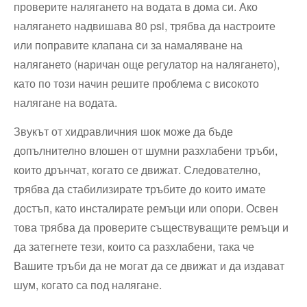
проверите налягането на водата в дома си. Ако
налягането надвишава 80 psi, трябва да настроите
или поправите клапана си за намаляване на
налягането (наричан още регулатор на налягането),
като по този начин решите проблема с високото
налягане на водата.
Звукът от хидравличния шок може да бъде
допълнително влошен от шумни разхлабени тръби,
които дрънчат, когато се движат. Следователно,
трябва да стабилизирате тръбите до които имате
достъп, като инсталирате ремъци или опори. Освен
това трябва да проверите съществуващите ремъци и
да затегнете тези, които са разхлабени, така че
Вашите тръби да не могат да се движат и да издават
шум, когато са под налягане.