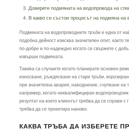
Доверете подмяната на водопровода на сп
В какво се състои процесът на подмяна на
Подмяната на водопроводните тръби е една от на
подобна дейност изисква значителен опит, както т
по-добре и по-надеждно когато се свържете с добъ
извърши подмяната.
Такива са случаите когато планирате основен рем
износване, ръждясване на стари тръби, корозиран
при значителна авария, наводнение, счупване на
например, когато неквалифициран водопроводчик 
резултат на което клиентът трябва да се справи с
трябва да се проектира наново.
КАКВА ТРЪБА ДА ИЗБЕРЕТЕ 