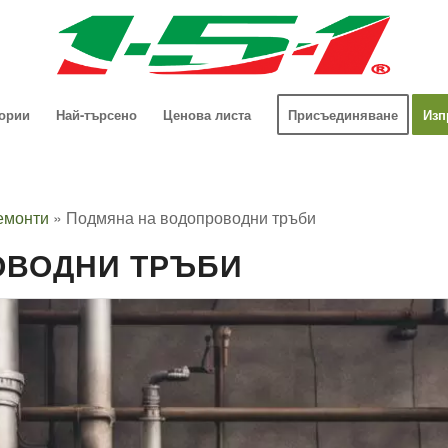
гории
Най-търсено
Ценова листа
Присъединяване
Изп
ремонти
»
Подмяна на водопроводни тръби
ОВОДНИ ТРЪБИ