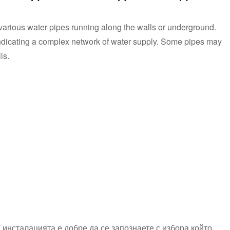
 various water pipes running along the walls or underground.
 indicating a complex network of water supply. Some pipes may
ls.
 инсталацията е добре да се запознаете с избора който