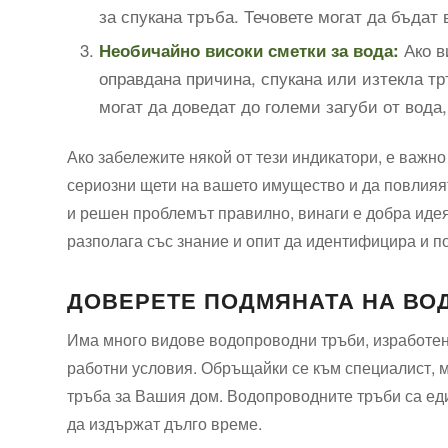
за спукана тръба. Течовете могат да бъдат
Ако в
Необичайно високи сметки за вода:
оправдана причина, спукана или изтекла т
могат да доведат до големи загуби от вода,
Ако забележите някой от тези индикатори, е важно
сериозни щети на вашето имущество и да повлияят
и решен проблемът правилно, винаги е добра иде
разполага със знание и опит да идентифицира и п
ДОВЕРЕТЕ ПОДМЯНАТА НА ВО
Има много видове водопроводни тръби, изработен
работни условия. Обръщайки се към специалист, м
тръба за Вашия дом. Водопроводните тръби са еди
да издържат дълго време.