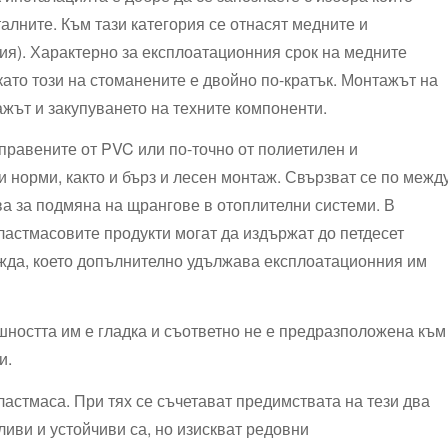
алните. Към тази категория се отнасят медните и
ия). Характерно за експлоатационния срок на медните
окато този на стоманените е двойно по-кратък. Монтажът на
ажът и закупуването на техните компоненти.
правените от PVC или по-точно от полиетилен и
 норми, както и бърз и лесен монтаж. Свързват се по межд
ва за подмяна на щрангове в отоплителни системи. В
ластмасовите продукти могат да издържат до петдесет
ъжда, което допълнително удължава експлоатационния им
ешността им е гладка и съответно не е предразположена към
и.
ластмаса. При тях се съчетават предимствата на тези два
иви и устойчиви са, но изискват редовни