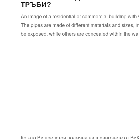
ТРЪБИ?
An image of a residential or commercial building with
The pipes are made of different materials and sizes,
be exposed, while others are concealed within the wal
Когато Ви предстои подмяна на щранговете от ВиК