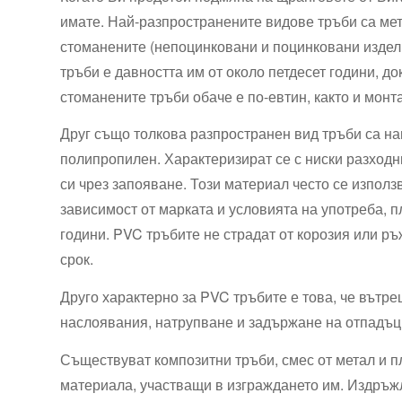
имате. Най-разпространените видове тръби са мет
стоманените (непоцинковани и поцинковани издел
тръби е давността им от около петдесет години, д
стоманените тръби обаче е по-евтин, както и монт
Друг също толкова разпространен вид тръби са на
полипропилен. Характеризират се с ниски разходни
си чрез запояване. Този материал често се използ
зависимост от марката и условията на употреба, п
години. PVC тръбите не страдат от корозия или р
срок.
Друго характерно за PVC тръбите е това, че вътр
наслоявания, натрупване и задържане на отпадъц
Съществуват композитни тръби, смес от метал и п
материала, участващи в изграждането им. Издръжл