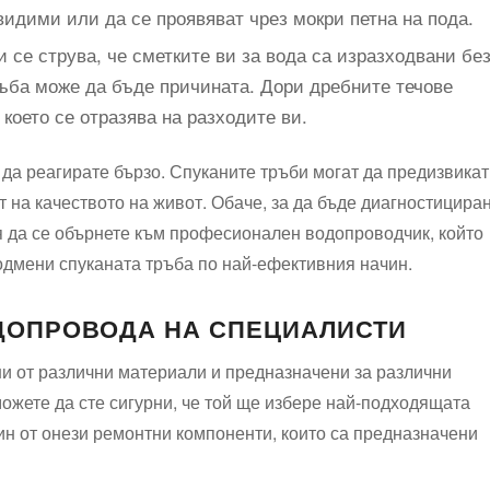
 видими или да се проявяват чрез мокри петна на пода.
и се струва, че сметките ви за вода са изразходвани бе
ръба може да бъде причината. Дори дребните течове
 което се отразява на разходите ви.
 да реагирате бързо. Спуканите тръби могат да предизвикат
 на качеството на живот. Обаче, за да бъде диагностицира
я да се обърнете към професионален водопроводчик, който
одмени спуканата тръба по най-ефективния начин.
ДОПРОВОДА НА СПЕЦИАЛИСТИ
и от различни материали и предназначени за различни
ожете да сте сигурни, че той ще избере най-подходящата
н от онези ремонтни компоненти, които са предназначени