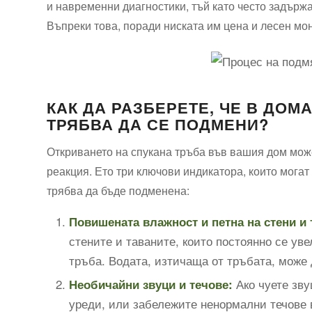
и навременни диагностики, тъй като често задърж
Въпреки това, поради ниската им цена и лесен мо
КАК ДА РАЗБЕРЕТЕ, ЧЕ В ДОМ
ТРЯБВА ДА СЕ ПОДМЕНИ?
Откриването на спукана тръба във вашия дом мож
реакция. Ето три ключови индикатора, които могат 
трябва да бъде подменена:
Повишената влажност и петна на стени и 
стените и таваните, които постоянно се ув
тръба. Водата, изтичаща от тръбата, може 
Ако чуете зву
Необичайни звуци и течове:
уреди, или забележите ненормални течове 