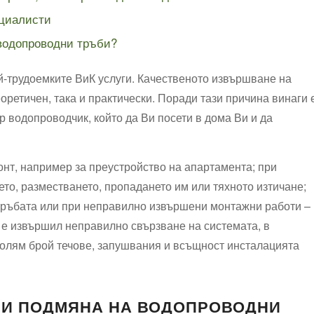
ециалисти
 водопроводни тръби?
й-трудоемките ВиК услуги. Качественото извършване на
еоретичен, така и практически. Поради тази причина винаги 
р водопроводчик, който да Ви посети в дома Ви и да
онт, например за преустройство на апартамента; при
ето, разместването, пропадането им или тяхното изтичане;
 тръбата или при неправилно извършени монтажни работи –
е извършил неправилно свързване на системата, в
 голям брой течове, запушвания и всъщност инсталацията
ПРИ ПОДМЯНА НА ВОДОПРОВОДНИ