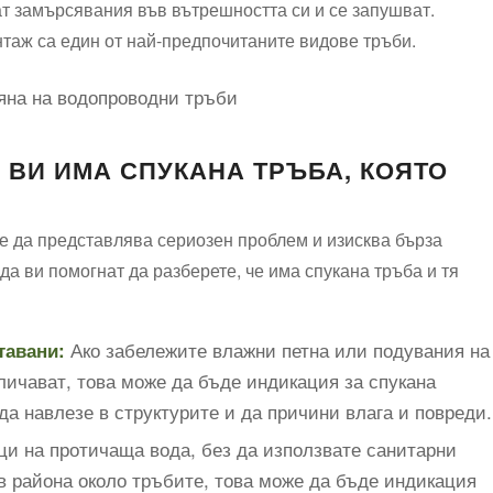
ат замърсявания във вътрешността си и се запушват.
нтаж са един от най-предпочитаните видове тръби.
А ВИ ИМА СПУКАНА ТРЪБА, КОЯТО
е да представлява сериозен проблем и изисква бърза
да ви помогнат да разберете, че има спукана тръба и тя
Ако забележите влажни петна или подувания на
тавани:
еличават, това може да бъде индикация за спукана
да навлезе в структурите и да причини влага и повреди.
ци на протичаща вода, без да използвате санитарни
в района около тръбите, това може да бъде индикация