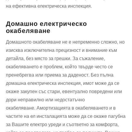
на ефективна електрическа инспекция.
Домашно електрическо
окабеляване
Домашното окабеляване не е непременно сложно, но
изисква изключителна прецизност и внимание към
детайла, без място за грешки. За съжаление,
окабеляването е проблем, който твърде често се
пренебрегва или приема за даденост. Без пълна
домашна електрическа инспекция, имот може да се
окаже закупен със стари, евентуално повредени или
дори неправилно или недостатъчно
окабеляване. Амортизацията в окабеляването и в
частите на ел инсталацията може да се окаже пагубна
за Вашите електро уреди и съответно за комфорта,