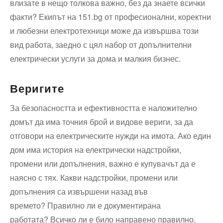
влизате в нещо толкова важно, без да знаете всички
факти? Екипът на 151.bg от професионални, коректни
и любезни електротехници може да извършва този
вид работа, заедно с цял набор от допълнителни
електрически услуги за дома и малкия бизнес.
Веригите
За безопасността и ефективността е наложително
домът да има точния брой и видове вериги, за да
отговори на електрическите нужди на имота. Ако един
дом има история на електрически надстройки,
промени или допълнения, важно е купувачът да е
наясно с тях. Какви надстройки, промени или
допълнения са извършени назад във
времето? Правилно ли е документирана
работата? Всичко ли е било направено правилно,