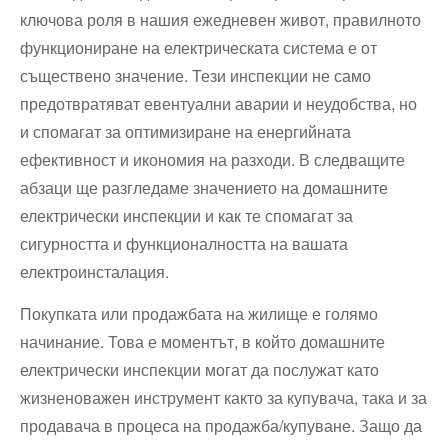
ключова роля в нашия ежедневен живот, правилното
функциониране на електрическата система е от
съществено значение. Тези инспекции не само
предотвратяват евентуални аварии и неудобства, но
и спомагат за оптимизиране на енергийната
ефективност и икономия на разходи. В следващите
абзаци ще разгледаме значението на домашните
електрически инспекции и как те спомагат за
сигурността и функционалността на вашата
електроинсталация.
Покупката или продажбата на жилище е голямо
начинание. Това е моментът, в който домашните
електрически инспекции могат да послужат като
жизненоважен инструмент както за купувача, така и за
продавача в процеса на продажба/купуване. Защо да