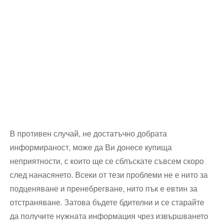
В противен случай, не достатъчно добрата
информираност, може да Ви донесе купища
неприятности, с които ще се сблъскате съвсем скоро
след нанасянето. Всеки от тези проблеми не е нито за
подценяване и пренебрегване, нито пък е евтин за
отстраняване. Затова бъдете бдителни и се старайте
да получите нужната информация чрез извършването