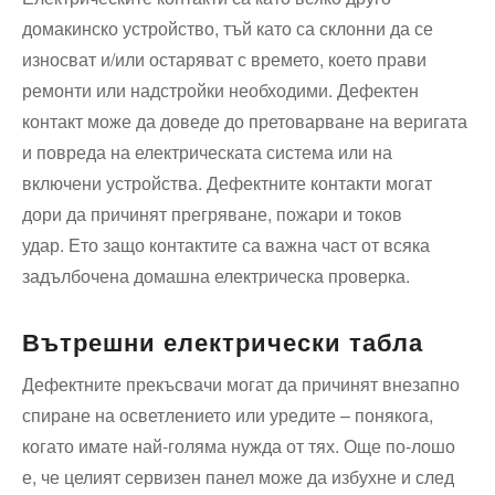
домакинско устройство, тъй като са склонни да се
износват и/или остаряват с времето, което прави
ремонти или надстройки необходими. Дефектен
контакт може да доведе до претоварване на веригата
и повреда на електрическата система или на
включени устройства. Дефектните контакти могат
дори да причинят прегряване, пожари и токов
удар. Ето защо контактите са важна част от всяка
задълбочена домашна електрическа проверка.
Вътрешни електрически табла
Дефектните прекъсвачи могат да причинят внезапно
спиране на осветлението или уредите – понякога,
когато имате най-голяма нужда от тях. Още по-лошо
е, че целият сервизен панел може да избухне и след