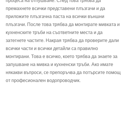
процеса на отпушване. След това трябва да
премахнете всички представени плъзгачи и да
приложите плъзгачна паста на всички външни
плъзгачи. После това трябва да монтирате мивката и
кухненските тръби на съответните места и да
затегнете частите. Накрая трябва да проверите дали
всички части и всички детайли са правилно
монтирани. Това е всичко, което трябва да знаете за
запушване на мивка и кухненски тръби. Ако имате
някакви въпроси, се препоръчва да потърсите помощ
от професионален водопроводчик.