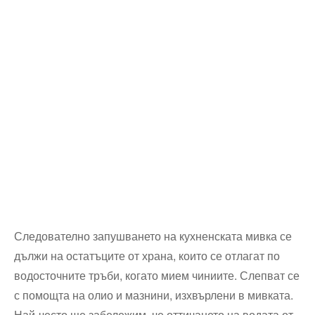
Следователно запушването на кухненската мивка се
дължи на остатъците от храна, които се отлагат по
водосточните тръби, когато мием чиниите. Слепват се
с помощта на олио и мазнини, изхвърлени в мивката.
Най-често ще забележим, че оттичането на водата от