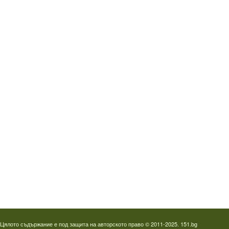
Водопроводчик Дружба
Водопроводчик Люлин
Водопроводчик Обеля
Водопроводчик Младост
Водопроводчик Надежда
Водопроводчик в Овча купел
Водопроводчик Слатина
Водопроводчик Студентски град
Термография на фотоволтаици
Отпушване на канали в Пловдив
Цялото съдържание е под защита на авторското право © 2011-2025. 151.bg