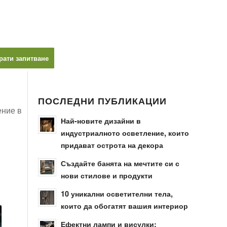
рати запитване
ПОСЛЕДНИ ПУБЛИКАЦИИ
ение в
Най-новите дизайни в
индустриалното осветление, които
придават острота на декора
Създайте банята на мечтите си с
нови стилове и продукти
10 уникални осветителни тела,
които да обогатят вашия интериор
Ефектни лампи и висулки: