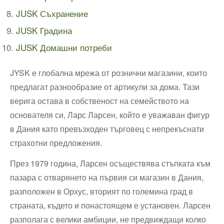
JUSK Съхранение
JUSK Градина
JUSK Домашни потреби
JYSK е глобална мрежа от рознични магазини, които
предлагат разнообразие от артикули за дома. Тази
верига остава в собственост на семейството на
основателя си, Ларс Ларсен, който е уважаван фигур
в Дания като превъзходен търговец с непрекъснати
страхотни предложения.
През 1979 година, Ларсен осъществява стъпката към
пазара с отварянето на първия си магазин в Дания,
разположен в Орхус, вторият по големина град в
страната, където и понастоящем е установен. Ларсен
разполага с велики амбиции, не предвиждащи колко