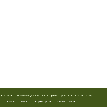
Водопроводчик Люлин
Водопроводчик Обеля
Водопроводчик Младост
Водопроводчик Надежда
Водопроводчик в Овча купел
Водопроводчик Слатина
Водопроводчик Студентски град
Термография на фотоволтаици
Отпушване на канали в Пловдив
Цялото съдържание е под защита на авторското право © 2011-2025. 151.bg
За нас
Реклама
Партньорство
Поверителност