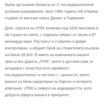
бързо ще развие бизнеса си. С последователните
успешни разширения, през 1984 година той открива
първия си магазин извън Дания, в Германия.
Днес, групата на JYSK включва над 3200 магазина в
48 страни по света, с годишен оборот от около 4.87
милиарда евро. Растежът е стабилен и добре
контролиран, а общият брой на служителите възлиза
на близо 28,500. В името на компанията винаги
присъства думата „JYSK“, която в датския език се
асоциира с качества като скромност,
последователност и честност – ценности, които
винаги са били характерни за Ларсен и неговата
компания. JYSK е символ на надеждността, като
добрата оферта винаги е приоритет.