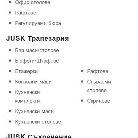
Офис столове
Рафтове
Регулируеми бюра
JUSK Трапезария
Бар маси/столове
Бюфети/Шкафове
Етажерки
Рафтове
Конзолни маси
Сгъваеми
столове
Кухненски
комплекти
Скринове
Кухненски маси
Кухненски столове
JUSK Съхранение