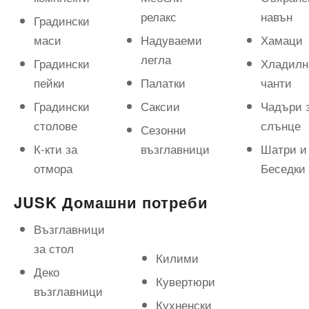
релакс
навън
Градински
маси
Надуваеми
Хамаци
легла
Градински
Хладилн
пейки
Палатки
чанти
Градински
Саксии
Чадъри 
столове
слънце
Сезонни
К-кти за
възглавници
Шатри и
отмора
Беседки
JUSK Домашни потреби
Възглавници
за стол
Килими
Деко
Кувертюри
възглавници
Кухненски