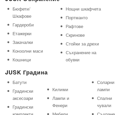
Бюфети/
Нощни шкафчета
Шкафове
Портманто
Гардероби
Рафтове
Етажерки
Скринове
Закачалки
Стойки за дрехи
Конзолни маси
Съхранение на
Кошници
обувки
JUSK Градина
Батути
Соларни
Килими
лампи
Градински
аксесоари
Лампи и
Спални
Фенери
чували
Градински
комплекти
Мебели
Съхране