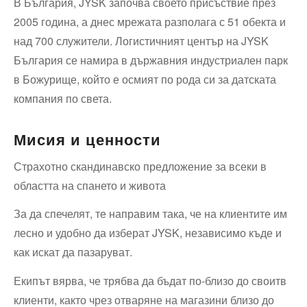
В България, JYSK започва своето присъствие през
2005 година, а днес мрежата разполага с 51 обекта и
над 700 служители. Логистичният център на JYSK
България се намира в държавния индустриален парк
в Божурище, който е осмият по рода си за датската
компания по света.
Мисия и ценности
Страхотно скандинавско предложение за всеки в
областта на спането и живота
За да спечелят, те направим така, че на клиентите им
лесно и удобно да изберат JYSK, независимо къде и
как искат да пазаруват.
Екипът вярва, че трябва да бъдат по-близо до своитв
клиенти, както чрез отваряне на магазини близо до