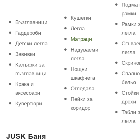
Подмат
рамки
Кушетки
Възглавници
Рамки 
Легла
Гардероби
легла
Матраци
Детски легла
Сгъвае
Надуваеми
легла
Завивки
легла
Скрино
Калъфки за
Нощни
възглавници
Спално
шкафчета
бельо
Крака и
Огледала
аксесоари
Стойки
Пейки за
дрехи
Кувертюри
коридор
Табли 
легла
JUSK Баня