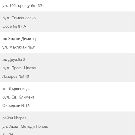
ул. 102, срещу бл. 321
бул. Симеоновско
шосе № 87 А
жк Хаджи Димитър,
ул. Макгахан №81
жк Дружба 2,
бул. Проф. Цветан
Лазаров №140
кв. Дървеница,
бул. Св. Климент
Охридски №15
район Изгрев,
ул. Акад. Методи Попов,
бл. 76