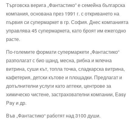
Търговска верига „Фантастико” е семейна българска
компания, основана през 1991 г. с откриването на
първия си супермаркет в гр. София. Днес компанията
управлява 45 супермаркета, като броят им ежегодно
расте.
По-големите формати супермаркети „Фантастико“
разполагат с био щанд, месна, рибна и млечна
витрина, суши кът, топла точка, сладкарска витрина,
кафетерия, детски кътове и площадки. Предлагат и
допълнителни услуги като аптеки, центрове за
химическо чистене, застрахователни компании, Easy
Pay и др.
Във „Фантастико“ работят над 3100 души.