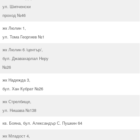
ул. Шипченски
проход №46
жк Люлин 1,
ул. Тома Георгиев №1
жк Люлин 6 /център/,
бул. Джавахарлал Неру
№26
жк Надежда 3,
бул. Хан Кубрат №26
жк Стрелбище,
ул. Нишава №138
кв. Бояна, бул. Александър С. Пушкин 64
жк Младост 4,