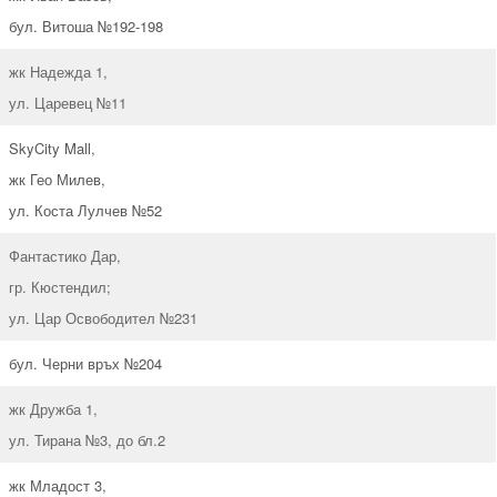
бул. Витоша №192-198
жк Надежда 1,
ул. Царевец №11
SkyCity Mall,
жк Гео Милев,
ул. Коста Лулчев №52
Фантастико Дар,
гр. Кюстендил;
ул. Цар Освободител №231
бул. Черни връх №204
жк Дружба 1,
ул. Тирана №3, до бл.2
жк Младост 3,