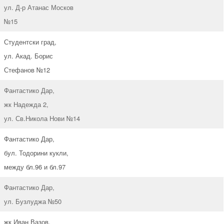
ул. Д-р Атанас Москов
№15
Студентски град,
ул. Акад. Борис
Стефанов №12
Фантастико Дар,
жк Надежда 2,
ул. Св.Никола Нови №14
Фантастико Дар,
бул. Тодорини кукли,
между бл.96 и бл.97
Фантастико Дар,
ул. Бузлуджа №50
жк Иван Вазов,