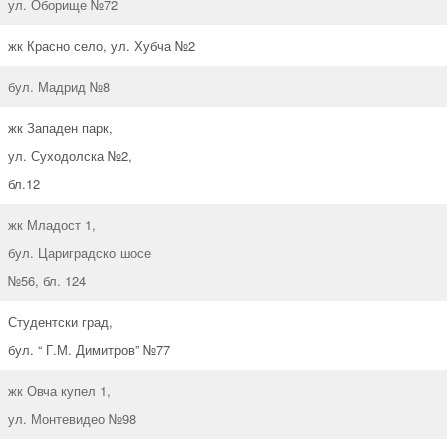
ул. Оборище №72
жк Красно село, ул. Хубча №2
бул. Мадрид №8
жк Западен парк,
ул. Суходолска №2,
бл.12
жк Младост 1,
бул. Царигрaдско шосе
№56, бл. 124
Студентски град,
бул. “ Г.М. Димитров” №77
жк Овча купел 1,
ул. Монтевидео №98