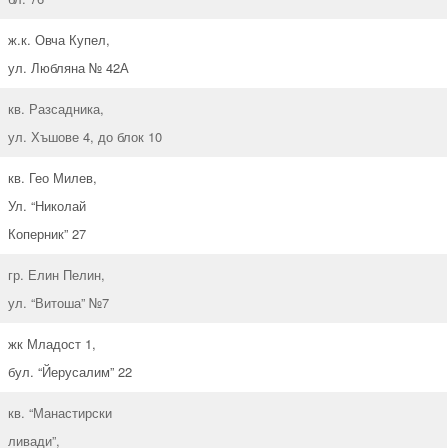
ж.к. Овча Купел,
ул. Любляна № 42А
кв. Разсадника,
ул. Хъшове 4, до блок 10
кв. Гео Милев,
Ул. “Николай
Коперник” 27
гр. Елин Пелин,
ул. “Витоша” №7
жк Младост 1,
бул. “Йерусалим” 22
кв. “Манастирски
ливади”,