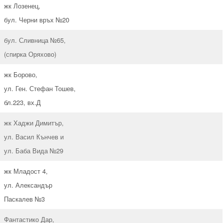
жк Лозенец,
бул. Черни връх №20
бул. Сливница №65,
(спирка Оряхово)
жк Борово,
ул. Ген. Стефан Тошев,
бл.223, вх.Д
жк Хаджи Димитър,
ул. Васил Кънчев и
ул. Баба Вида №29
жк Младост 4,
ул. Александър
Паскалев №3
Фантастико Дар,