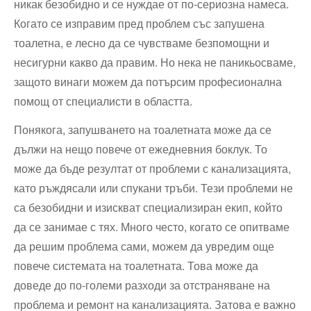
никак безобидно и се нуждае от по-сериозна намеса.
Когато се изправим пред проблем със запушена
тоалетна, е лесно да се чувстваме безпомощни и
несигурни какво да правим. Но нека не паникьосваме,
защото винаги можем да потърсим професионална
помощ от специалисти в областта.
Понякога, запушването на тоалетната може да се
дължи на нещо повече от ежедневния боклук. То
може да бъде резултат от проблеми с канализацията,
като ръждясали или спукани тръби. Тези проблеми не
са безобидни и изискват специализиран екип, който
да се занимае с тях. Много често, когато се опитваме
да решим проблема сами, можем да увредим още
повече системата на тоалетната. Това може да
доведе до по-големи разходи за отстраняване на
проблема и ремонт на канализацията. Затова е важно