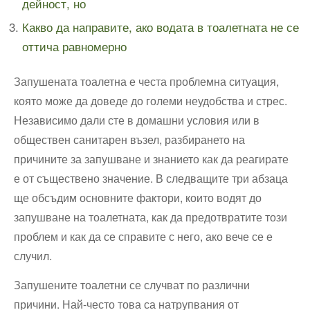
дейност, но
Какво да направите, ако водата в тоалетната не се
оттича равномерно
Запушената тоалетна е честа проблемна ситуация,
която може да доведе до големи неудобства и стрес.
Независимо дали сте в домашни условия или в
обществен санитарен възел, разбирането на
причините за запушване и знанието как да реагирате
е от съществено значение. В следващите три абзаца
ще обсъдим основните фактори, които водят до
запушване на тоалетната, как да предотвратите този
проблем и как да се справите с него, ако вече се е
случил.
Запушените тоалетни се случват по различни
причини. Най-често това са натрупвания от