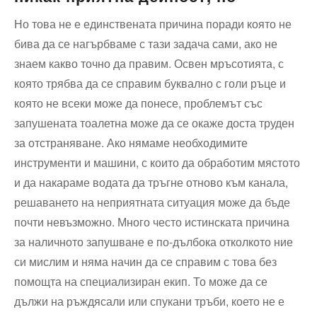
Но това не е единствената причина поради която не
бива да се нагърбваме с тази задача сами, ако не
знаем какво точно да правим. Освен мръсотията, с
която трябва да се справим буквално с голи ръце и
която не всеки може да понесе, проблемът със
запушената тоалетна може да се окаже доста труден
за отстраняване. Ако нямаме необходимите
инструменти и машини, с които да обработим мястото
и да накараме водата да тръгне отново към канала,
решаването на неприятната ситуация може да бъде
почти невъзможно. Много често истинската причина
за наличното запушване е по-дълбока отколкото ние
си мислим и няма начин да се справим с това без
помощта на специализиран екип. То може да се
дължи на ръждясали или спукани тръби, което не е