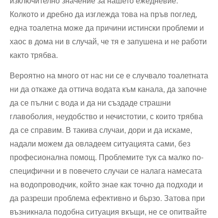
изключително значение за нашето ежедневие.
Колкото и дребно да изглежда това на пръв поглед,
една тоалетна може да причини истински проблеми и
хаос в дома ни в случай, че тя е запушена и не работи
както трябва.
Вероятно на много от нас ни се е случвало тоалетната
ни да откаже да оттича водата към канала, да започне
да се пълни с вода и да ни създаде страшни
главоболия, неудобство и нечистотии, с които трябва
да се справим. В такива случаи, дори и да искаме,
надали можем да овладеем ситуацията сами, без
професионална помощ. Проблемите тук са малко по-
специфични и в повечето случаи се налага намесата
на водопроводчик, който знае как точно да подходи и
да разреши проблема ефективно и бързо. Затова при
възникнала подобна ситуация вкъщи, не се опитвайте