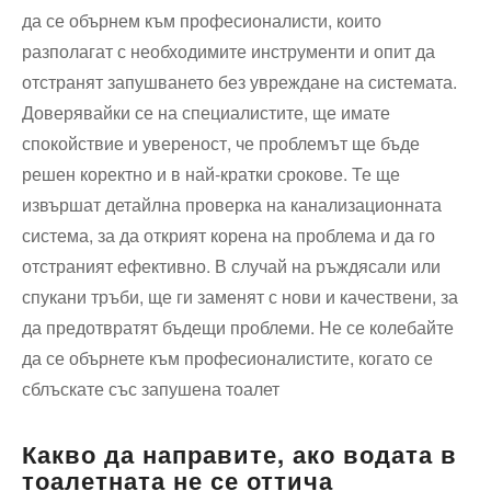
да се обърнем към професионалисти, които
разполагат с необходимите инструменти и опит да
отстранят запушването без увреждане на системата.
Доверявайки се на специалистите, ще имате
спокойствие и увереност, че проблемът ще бъде
решен коректно и в най-кратки срокове. Те ще
извършат детайлна проверка на канализационната
система, за да открият корена на проблема и да го
отстраният ефективно. В случай на ръждясали или
спукани тръби, ще ги заменят с нови и качествени, за
да предотвратят бъдещи проблеми. Не се колебайте
да се обърнете към професионалистите, когато се
сблъскате със запушена тоалет
Какво да направите, ако водата в
тоалетната не се оттича