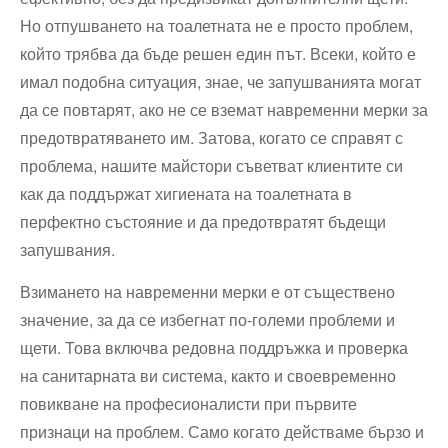
Но отпушването на тоалетната не е просто проблем,
който трябва да бъде решен един път. Всеки, който е
имал подобна ситуация, знае, че запушванията могат
да се повтарят, ако не се вземат навременни мерки за
предотвратяването им. Затова, когато се справят с
проблема, нашите майстори съветват клиентите си
как да поддържат хигиената на тоалетната в
перфектно състояние и да предотвратят бъдещи
запушвания.
Взимането на навременни мерки е от съществено
значение, за да се избегнат по-големи проблеми и
щети. Това включва редовна поддръжка и проверка
на санитарната ви система, както и своевременно
повикване на професионалисти при първите
признаци на проблем. Само когато действаме бързо и