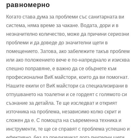
равномерно
Когато става дума за проблеми със санитарната ви
система, няма време за чакане. Водата, дори и в
незначително количество, може да причини сериозни
проблеми и да доведе до значителни щети в
помещението. Затова, ако забележите такъв проблем
или ако положението вече е по-напреднало и изисква
спешно поправяне, е важно да се обърнете към
професионални ВиК майстори, които да ви помогнат.
Нашите екипи от ВиК майстори са специализирани в
отпушването на тоалетни и се гордеят с голямото си
съзнание за детайла. Те ще изследват и открият
източника на проблема, независимо колко скрит и
сложен да е. С помощта на съвременна техника и
инструменти, те ще се справят с проблема успешно и
ефективно, без да предизвикат допълнителни щети.