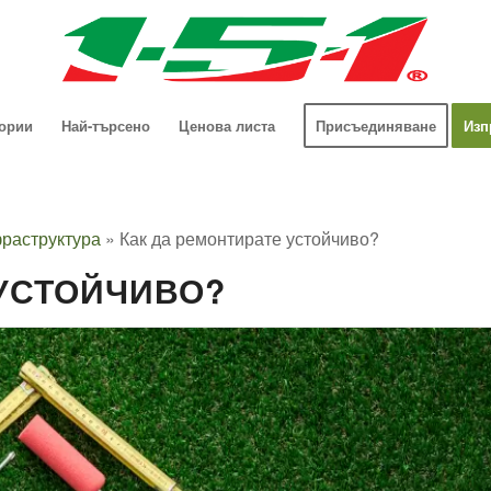
гории
Най-търсено
Ценова листа
Присъединяване
Изп
раструктура
»
Как да ремонтирате устойчиво?
 УСТОЙЧИВО?