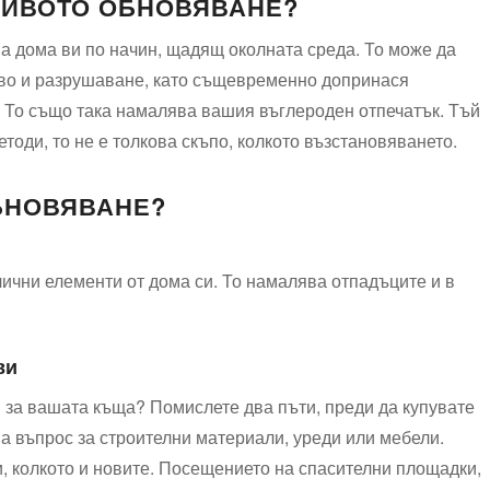
ЧИВОТО ОБНОВЯВАНЕ?
а дома ви по начин, щадящ околната среда. То може да
тво и разрушаване, като същевременно допринася
. То също така намалява вашия въглероден отпечатък. Тъй
тоди, то не е толкова скъпо, колкото възстановяването.
БНОВЯВАНЕ?
ични елементи от дома си. То намалява отпадъците и в
ви
 за вашата къща? Помислете два пъти, преди да купувате
ва въпрос за строителни материали, уреди или мебели.
, колкото и новите. Посещението на спасителни площадки,