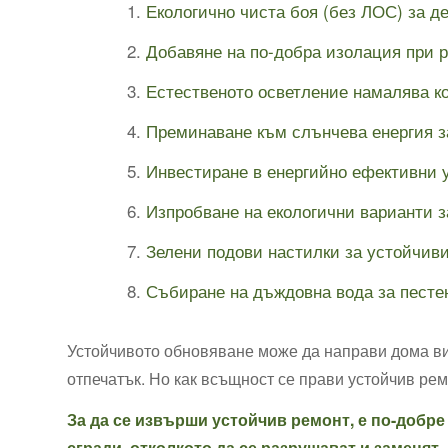
Екологично чиста боя (без ЛОС) за д
Добавяне на по-добра изолация при 
Естественото осветление намалява к
Преминаване към слънчева енергия з
Инвестиране в енергийно ефективни 
Изпробване на екологични варианти з
Зелени подови настилки за устойчив
Събиране на дъждовна вода за песте
Устойчивото обновяване може да направи дома в
отпечатък. Но как всъщност се прави устойчив ре
За да се извърши устойчив ремонт, е по-добре
сгради, отколкото да се разрушават и заменят