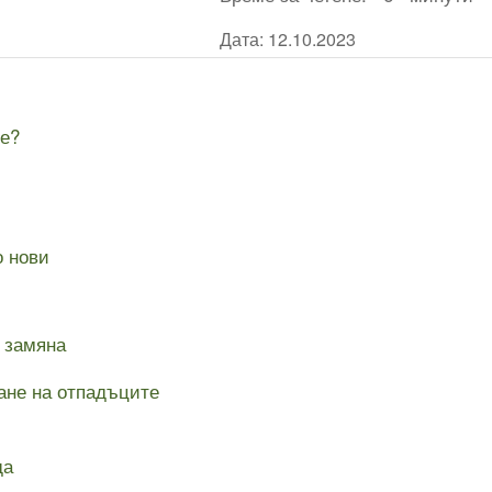
Дата: 12.10.2023
не?
о нови
 замяна
ане на отпадъците
да