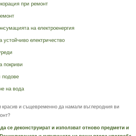
екорация при ремонт
ремонт
онсумацията на електроенергия
а устойчиво електричество
уреди
а покриви
и подове
не на вода
и красив и същевременно да намали въглеродния ви
монт?
 да се деконструират и използват отново предмети и
. Рециклирането и купуването на вещи втора употреба