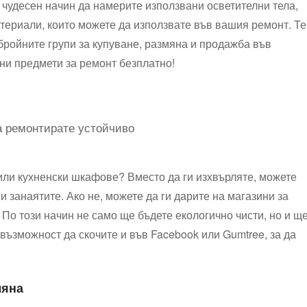
 чудесен начин да намерите използвани осветителни тела,
атериали, които можете да използвате във вашия ремонт. Те
бройните групи за купуване, размяна и продажба във
ни предмети за ремонт безплатно!
или кухненски шкафове? Вместо да ги изхвърляте, можете
 и занаятите. Ако не, можете да ги дарите на магазини за
По този начин не само ще бъдете екологично чисти, но и щ
възможност да скочите и във Facebook или Gumtree, за да
мяна