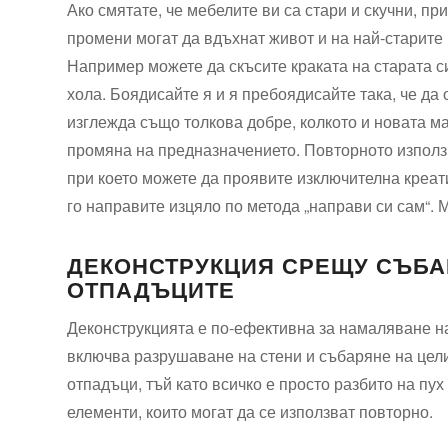
Ако смятате, че мебелите ви са стари и скучни, пр
промени могат да вдъхнат живот и на най-старите
Например можете да скъсите краката на старата си
хола. Боядисайте я и я пребоядисайте така, че да
изглежда също толкова добре, колкото и новата м
промяна на предназначението. Повторното използв
при което можете да проявите изключителна креат
го направите изцяло по метода „направи си сам“. М
ДЕКОНСТРУКЦИЯ СРЕЩУ СЪБА
ОТПАДЪЦИТЕ
Деконструкцията е по-ефективна за намаляване н
включва разрушаване на стени и събаряне на цели
отпадъци, тъй като всичко е просто разбито на пу
елементи, които могат да се използват повторно.