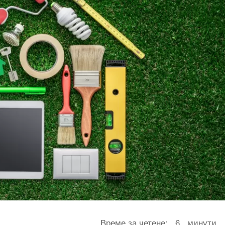
Време за четене:
6
минути