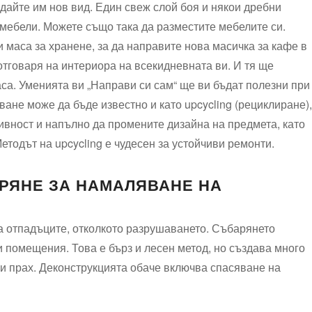
идайте им нов вид. Един свеж слой боя и някои дребни
 мебели. Можете също така да разместите мебелите си.
 маса за хранене, за да направите нова масичка за кафе в
 отговаря на интериора на всекидневната ви. И тя ще
аса. Уменията ви „Направи си сам“ ще ви бъдат полезни при
ане може да бъде известно и като upcycling (рециклиране),
ивност и напълно да промените дизайна на предмета, като
етодът на upcycling е чудесен за устойчиви ремонти.
РЯНЕ ЗА НАМАЛЯВАНЕ НА
а отпадъците, отколкото разрушаването. Събарянето
 помещения. Това е бърз и лесен метод, но създава много
х и прах. Деконструкцията обаче включва спасяване на