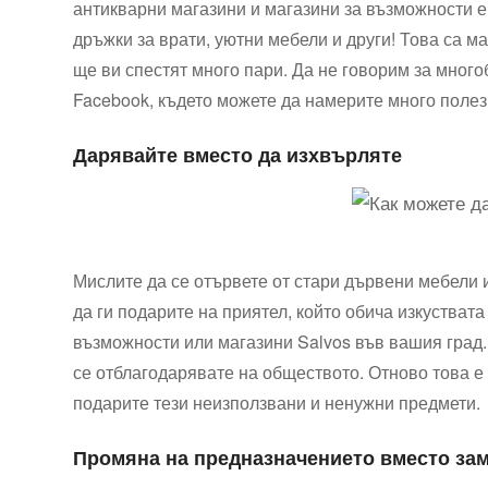
антикварни магазини и магазини за възможности е
дръжки за врати, уютни мебели и други! Това са м
ще ви спестят много пари. Да не говорим за много
Facebook, където можете да намерите много полез
Дарявайте вместо да изхвърляте
Мислите да се отървете от стари дървени мебели 
да ги подарите на приятел, който обича изкуствата
възможности или магазини Salvos във вашия град. 
се отблагодарявате на обществото. Отново това е 
подарите тези неизползвани и ненужни предмети.
Промяна на предназначението вместо за