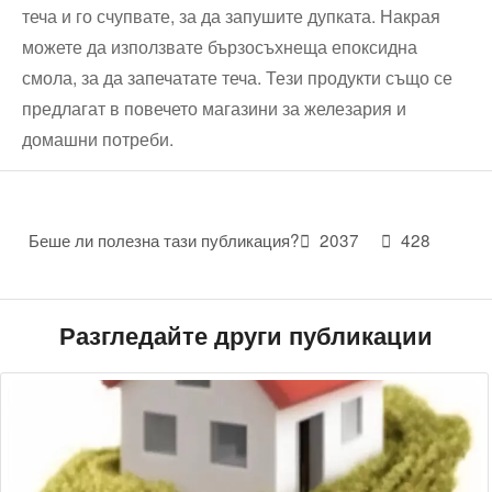
теча и го счупвате, за да запушите дупката. Накрая
можете да използвате бързосъхнеща епоксидна
смола, за да запечатате теча. Тези продукти също се
предлагат в повечето магазини за железария и
домашни потреби.
Беше ли полезна тази публикация?
2037
428
Разгледайте други публикации