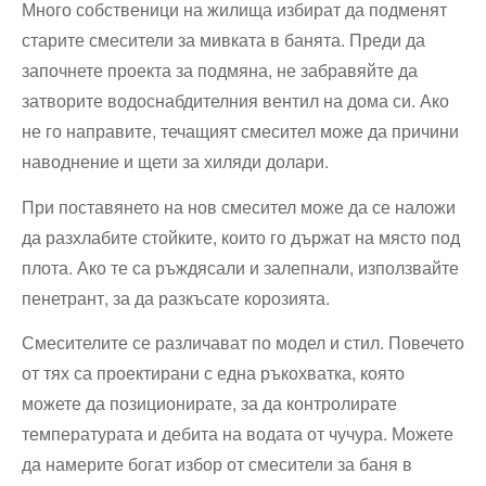
Много собственици на жилища избират да подменят
старите смесители за мивката в банята. Преди да
започнете проекта за подмяна, не забравяйте да
затворите водоснабдителния вентил на дома си. Ако
не го направите, течащият смесител може да причини
наводнение и щети за хиляди долари.
При поставянето на нов смесител може да се наложи
да разхлабите стойките, които го държат на място под
плота. Ако те са ръждясали и залепнали, използвайте
пенетрант, за да разкъсате корозията.
Смесителите се различават по модел и стил. Повечето
от тях са проектирани с една ръкохватка, която
можете да позиционирате, за да контролирате
температурата и дебита на водата от чучура. Можете
да намерите богат избор от смесители за баня в