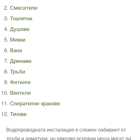
Смесители
Тоалетни
Душове
Мивки
Вана
Дренажи
Тръби
Фитинги
Вентили
Спирателни кранове
Течове
Водопроводната инсталация е сложен лабиринт от
тръби и арматури, но няколко основни неща могат да