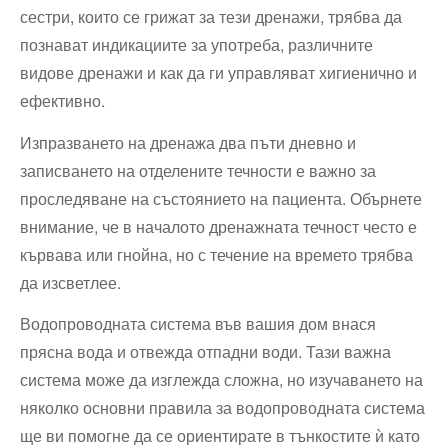
сестри, които се грижат за тези дренажи, трябва да
познават индикациите за употреба, различните
видове дренажи и как да ги управляват хигиенично и
ефективно.
Изпразването на дренажа два пъти дневно и
записването на отделените течности е важно за
проследяване на състоянието на пациента. Обърнете
внимание, че в началото дренажната течност често е
кървава или гнойна, но с течение на времето трябва
да изсветлее.
Водопроводната система във вашия дом внася
прясна вода и отвежда отпадни води. Тази важна
система може да изглежда сложна, но изучаването на
няколко основни правила за водопроводната система
ще ви помогне да се ориентирате в тънкостите ѝ като