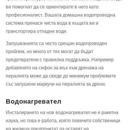
ви помогнат да се ориентирате в него като
професионалист. Вашата домашна водопроводна
система пренася чиста вода в къщата ви и
транспортира отпадни води.
Запушванията са често срещан водопроводен
проблем, но много от тях могат да бъдат
предотвратени с правилна поддръжка. Например
добавянето на сифон за мъх към дренажа на
пералнята може да сведе до минимум проблемите
със запушени маркучи на пералнята за дрехи.
Водонагревател
Инсталирането на нов водонагревател не е ракетна
наука, но това е работа, която повечето собственици
на жилища предпочитат да оставят на