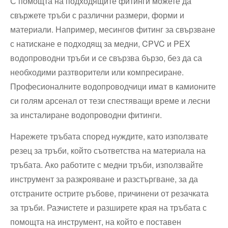
С помощта на подходящите фитинги можете да
свържете тръби с различни размери, форми и
материали. Например, месингов фитинг за свързване
с натискане е подходящ за медни, CPVC и PEX
водопроводни тръби и се свързва бързо, без да са
необходими разтворители или компресиране.
Професионалните водопроводчици имат в камионите
си голям арсенал от тези спестяващи време и лесни
за инсталиране водопроводни фитинги.
Нарежете тръбата според нуждите, като използвате
резец за тръби, който съответства на материала на
тръбата. Ако работите с медни тръби, използвайте
инструмент за разкрояване и разстъргване, за да
отстраните острите ръбове, причинени от резачката
за тръби. Разчистете и разширете края на тръбата с
помощта на инструмент, на който е поставен