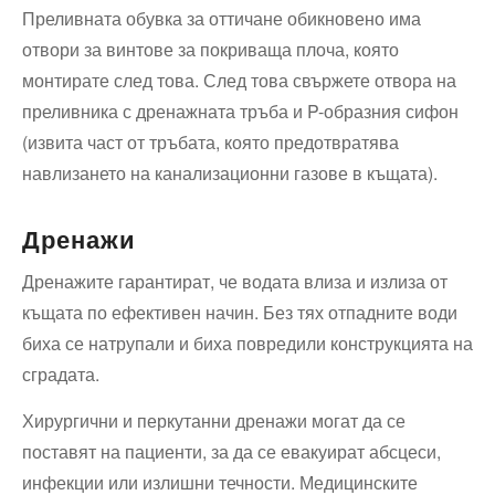
Преливната обувка за оттичане обикновено има
отвори за винтове за покриваща плоча, която
монтирате след това. След това свържете отвора на
преливника с дренажната тръба и P-образния сифон
(извита част от тръбата, която предотвратява
навлизането на канализационни газове в къщата).
Дренажи
Дренажите гарантират, че водата влиза и излиза от
къщата по ефективен начин. Без тях отпадните води
биха се натрупали и биха повредили конструкцията на
сградата.
Хирургични и перкутанни дренажи могат да се
поставят на пациенти, за да се евакуират абсцеси,
инфекции или излишни течности. Медицинските