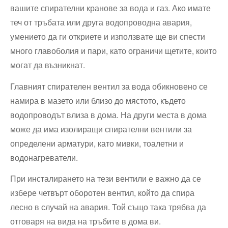
вашите спирателни кранове за вода и газ. Ако имате
теч от тръбата или друга водопроводна авария,
умението да ги откриете и използвате ще ви спести
много главоболия и пари, като ограничи щетите, които
могат да възникнат.
Главният спирателен вентил за вода обикновено се
намира в мазето или близо до мястото, където
водопроводът влиза в дома. На други места в дома
може да има изолиращи спирателни вентили за
определени арматури, като мивки, тоалетни и
водонагреватели.
При инсталирането на тези вентили е важно да се
избере четвърт оборотен вентил, който да спира
лесно в случай на авария. Той също така трябва да
отговаря на вида на тръбите в дома ви.