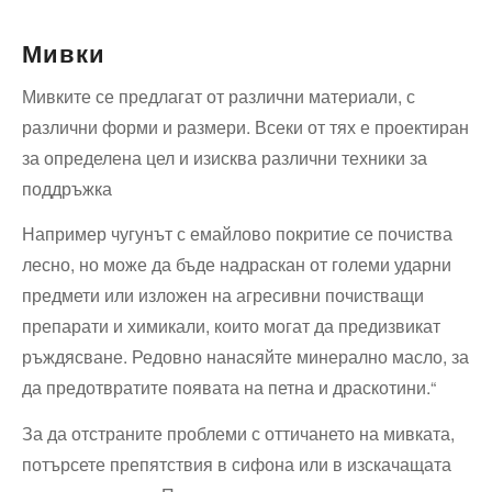
Мивки
Мивките се предлагат от различни материали, с
различни форми и размери. Всеки от тях е проектиран
за определена цел и изисква различни техники за
поддръжка
Например чугунът с емайлово покритие се почиства
лесно, но може да бъде надраскан от големи ударни
предмети или изложен на агресивни почистващи
препарати и химикали, които могат да предизвикат
ръждясване. Редовно нанасяйте минерално масло, за
да предотвратите появата на петна и драскотини.“
За да отстраните проблеми с оттичането на мивката,
потърсете препятствия в сифона или в изскачащата