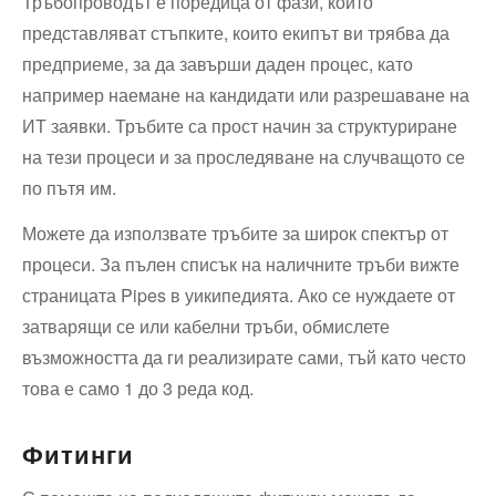
Тръбопроводът е поредица от фази, които
представляват стъпките, които екипът ви трябва да
предприеме, за да завърши даден процес, като
например наемане на кандидати или разрешаване на
ИТ заявки. Тръбите са прост начин за структуриране
на тези процеси и за проследяване на случващото се
по пътя им.
Можете да използвате тръбите за широк спектър от
процеси. За пълен списък на наличните тръби вижте
страницата Pipes в уикипедията. Ако се нуждаете от
затварящи се или кабелни тръби, обмислете
възможността да ги реализирате сами, тъй като често
това е само 1 до 3 реда код.
Фитинги