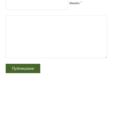
*
Имейл
Технически надзор на ремонт
Видеодиагностика на канали