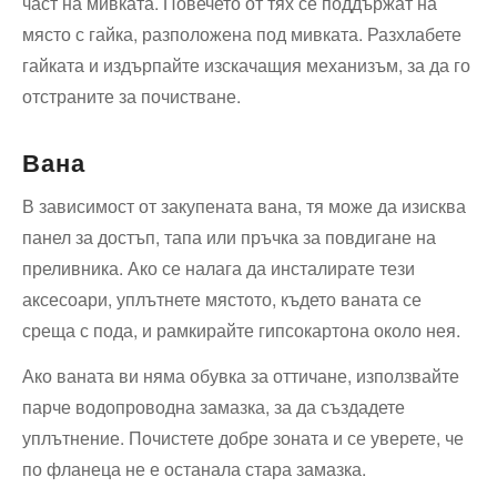
част на мивката. Повечето от тях се поддържат на
място с гайка, разположена под мивката. Разхлабете
гайката и издърпайте изскачащия механизъм, за да го
отстраните за почистване.
Вана
В зависимост от закупената вана, тя може да изисква
панел за достъп, тапа или пръчка за повдигане на
преливника. Ако се налага да инсталирате тези
аксесоари, уплътнете мястото, където ваната се
среща с пода, и рамкирайте гипсокартона около нея.
Ако ваната ви няма обувка за оттичане, използвайте
парче водопроводна замазка, за да създадете
уплътнение. Почистете добре зоната и се уверете, че
по фланеца не е останала стара замазка.