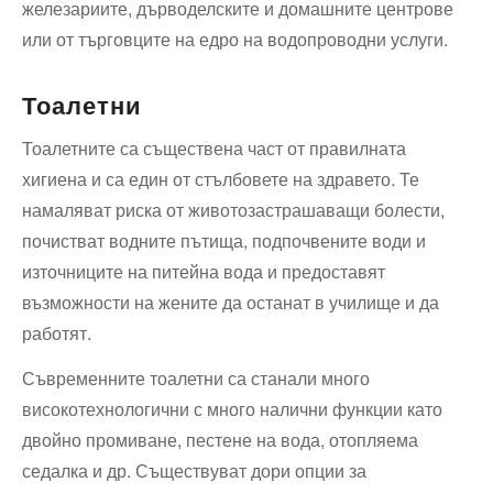
железариите, дърводелските и домашните центрове
или от търговците на едро на водопроводни услуги.
Тоалетни
Тоалетните са съществена част от правилната
хигиена и са един от стълбовете на здравето. Те
намаляват риска от животозастрашаващи болести,
почистват водните пътища, подпочвените води и
източниците на питейна вода и предоставят
възможности на жените да останат в училище и да
работят.
Съвременните тоалетни са станали много
високотехнологични с много налични функции като
двойно промиване, пестене на вода, отопляема
седалка и др. Съществуват дори опции за