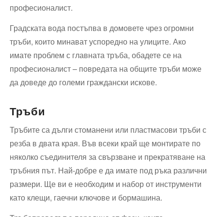
професионалист.
Градската вода постъпва в домовете чрез огромни
тръби, които минават успоредно на улиците. Ако
имате проблем с главната тръба, обадете се на
професионалист – повредата на общите тръби може
да доведе до големи граждански искове.
Тръби
Тръбите са дълги стоманени или пластмасови тръби с
резба в двата края. Във всеки край ще монтирате по
няколко съединителя за свързване и прекратяване на
тръбния път. Най-добре е да имате под ръка различни
размери. Ще ви е необходим и набор от инструменти
като клещи, гаечни ключове и бормашина.