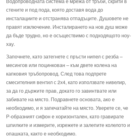
Водопроводната система е мрежа от тръби, скрити в
стените и под пода, която доставя вода до
инсталациите и отстранява отпадъците. Душовете не
правят изключение. Инсталирането на нов душ може
да бъде трудно, но е осъществимо с подходящото ноу-
хау.
Започнете, като затегнете с пръсти нипел с резба –
месингов или поцинкован – към двете колена на
капковия тръбопровод. След това подпрете
смесителния вентил с 2х4, като използвате нивелир,
за да го държите прав, докато го завинтвате или
забивате на място. Подравнете основата, ако е
необходимо, и я запечатайте на място. Уверете се, че
Р-образният сифон е хоризонтален, като гравирате
шпилките и измерите, изрежете и залепите колелото и
опашката, както е необходимо.