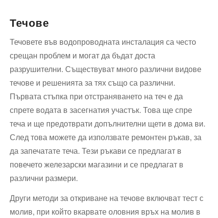
Течове
Течовете във водопроводната инсталация са често
срещан проблем и могат да бъдат доста
разрушителни. Съществуват много различни видове
течове и решенията за тях също са различни.
Първата стъпка при отстраняването на теч е да
спрете водата в засегнатия участък. Това ще спре
теча и ще предотврати допълнителни щети в дома ви.
След това можете да използвате ремонтен ръкав, за
да запечатате теча. Тези ръкави се предлагат в
повечето железарски магазини и се предлагат в
различни размери.
Други методи за откриване на течове включват тест с
молив, при който вкарвате оловния връх на молив в