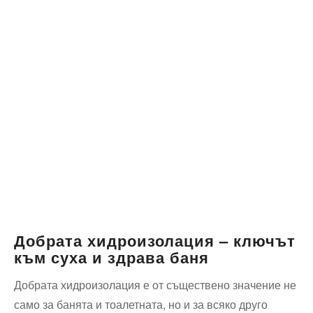
Добрата хидроизолация – ключът
към суха и здрава баня
Добрата‍ хидроизолация ⁣е от съществено значение ‍не
само за ‍банята и тоалетната,⁣ но⁤ и за всяко друго