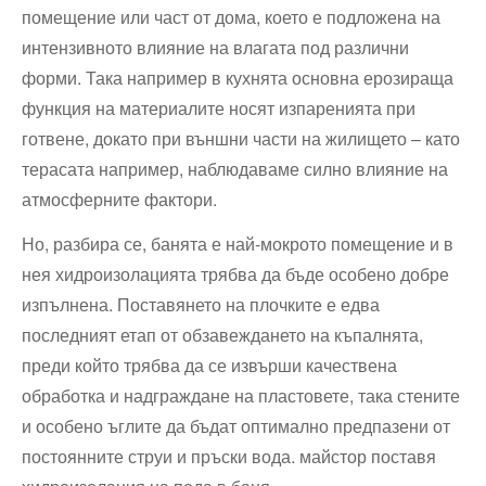
помещение или⁣ част от дома, което е подложена ⁢на
интензивното влияние на ⁢влагата под различни
форми. Така например в кухнята основна ерозираща
функция на материалите‍ носят изпаренията при
готвене, докато при външни части на жилището – като
⁤терасата например, наблюдаваме силно⁤ влияние на
атмосферните фактори.
Но, разбира се, банята е най-мокрото помещение и в⁢
нея хидроизолацията трябва да бъде особено‍ добре
изпълнена. Поставянето на плочките е​ едва
последният етап от обзавеждането на къпалнята,
преди който трябва да ⁣се извърши качествена
обработка и надграждане на пластовете, така⁢ стените
и особено ⁢ъглите да бъдат оптимално предпазени от
постоянните струи и пръски вода. майстор поставя