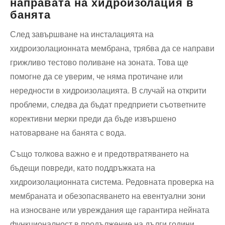
направата на хидроизолация в
банята
След завършване на инсталацията на
хидроизолационната мембрана, трябва да⁤ се направи
грижливо тестово поливане на зоната. Това ще
помогне ⁤да се уверим, че няма протичане или
нередности в хидроизолацията. В случай на открити
проблеми, следва⁤ да бъдат предприети съответните
корективни мерки преди да бъде извършено
натоварване на банята ‌с вода.
Също толкова важно е и предотвратяването на
бъдещи повреди, като поддръжката ​на
хидроизолационната система. Редовната проверка на
мембраната и обезопасяването на евентуални зони
на ⁢износване или увреждания ще гарантира нейната
функционалност в продължение на дълги години.