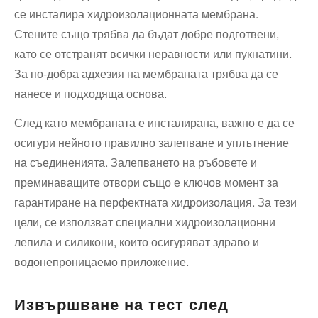
се инсталира хидроизолационната мембрана.
Стените също трябва ​да бъдат добре подготвени,
като се отстранят всички неравности или пукнатини.
За по-добра адхезия на мембраната трябва да се
нанесе и‍ подходяща основа.
След като мембраната е инсталирана, важно е да се
осигури нейното правилно ⁣залепване⁤ и уплътнение
на съединенията. Залепването на​ ръбовете и
преминаващите отвори също е ключов⁢ момент за
гарантиране на перфектната хидроизолация. За тези
цели, се използват⁣ специални хидроизолационни
лепила и силикони, които‌ осигуряват здраво и
водонепроницаемо приложение.
Извършване на тест след